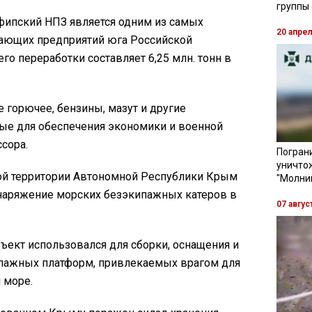
группы
Афипский НПЗ является одним из самых
20 апре
ающих предприятий юга Российской
го переработки составляет 6,25 млн. тонн в
 горючее, бензины, мазут и другие
ые для обеспечения экономики и военной
сора.
Пограни
уничто
ой территории Автономной Республики Крым
"Молни
наряжение морских безэкипажных катеров в
07 авгус
бъект использовался для сборки, оснащения и
пажных платформ, привлекаемых врагом для
 море.