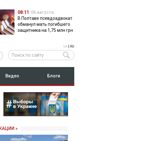
08:11
06 августа
В Полтаве псевдоадвокат
обманул мать погибшего
защитника на 1,75 млн грн
|
UA
RU
Видео
Блоги
КАЦИИ »