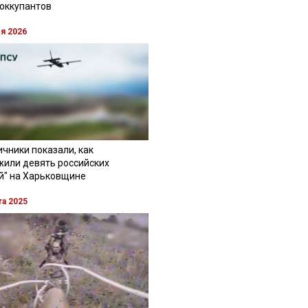
 оккупантов
ля 2026
чники показали, как
жили девять российских
й" на Харьковщине
та 2025