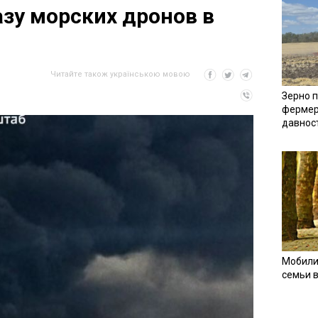
зу морских дронов в
Читайте також українською мовою
Зерно п
фермер
давнос
Мобили
семьи 