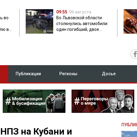
09:55
06 августа
ь во
Во Львовской области
столкнулись автомобили:
лю в
один погибший, двое
травмированных
Публикации
Регионы
Досье
ПУБЛИ
НПЗ на Кубани и