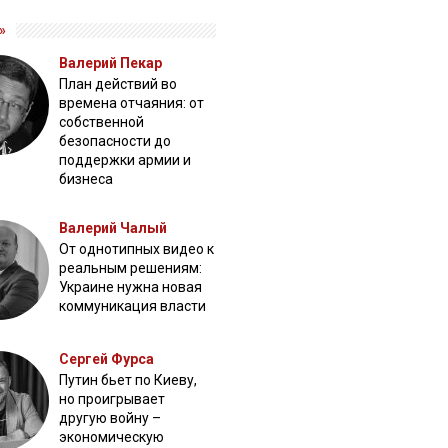
»
Валерий Пекар
План действий во
времена отчаяния: от
собственной
безопасности до
поддержки армии и
бизнеса
Валерий Чалый
От однотипных видео к
реальным решениям:
Украине нужна новая
коммуникация власти
Сергей Фурса
Путин бьет по Киеву,
но проигрывает
другую войну –
экономическую