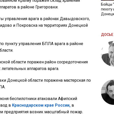
рованном Крыму поражен склад хранения
Бойцы 
паратов в районе Григоровки.
пехоту 
Донецк
ты управления врага в районах Давыдовского,
лидово и Покровска на территориях Донецкой
ДОСЬЕ 
по пункту управления БПЛА врага в районе
бласти.
нской области поражен район сосредоточения
летательных аппаратов врага.
вки Донецкой области поражена мастерская по
ЛА.
 июня беспилотники атаковали Афипский
авод в
Краснодарском крае России,
в
рии предприятия возник масштабный пожар.