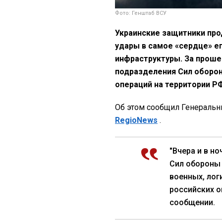
Фото: Генштаб ВСУ
Украинские защитники про
удары в самое «сердце» е
инфраструктуры. За прошед
подразделения Сил оборо
операций на территории Р
Об этом сообщил Генеральн
RegioNews
.
"Вчера и в н
Сил обороны
военных, ло
российских о
сообщении.