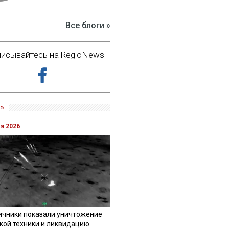
Все блоги »
исывайтесь на RegioNews
»
ля 2026
ичники показали уничтожение
кой техники и ликвидацию