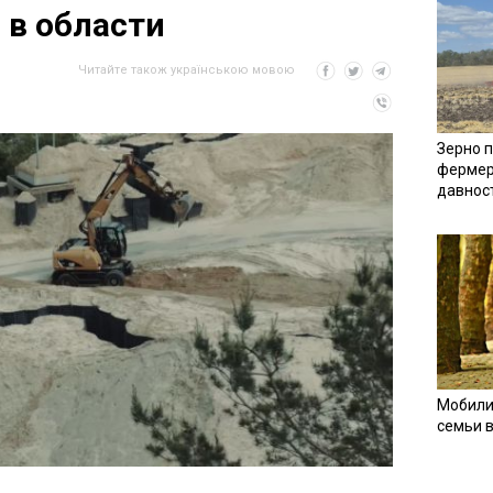
 в области
Читайте також українською мовою
Зерно п
фермер
давнос
Мобили
семьи 