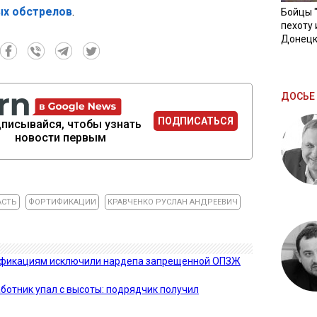
ых обстрелов
.
Бойцы 
пехоту 
Донецк
ДОСЬЕ 
ПОДПИСАТЬСЯ
писывайся, чтобы узнать
новости первым
АСТЬ
ФОРТИФИКАЦИИ
КРАВЧЕНКО РУСЛАН АНДРЕЕВИЧ
тификациям исключили нардепа запрещенной ОПЗЖ
аботник упал с высоты: подрядчик получил