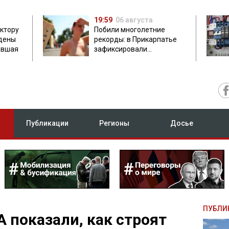
19:59
06 августа
ектору
Побили многолетние
дены
рекорды: в Прикарпатье
авшая
зафиксировали
аномальную жару до 37
градусов
Публикации
Регионы
Досье
ПУБЛИ
А показали, как строят