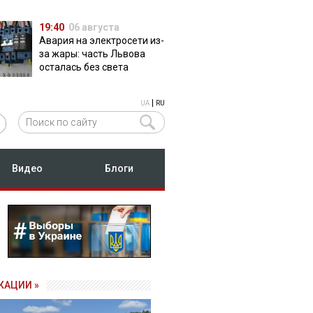
19:40
06 августа
Авария на электросети из-
за жары: часть Львова
осталась без света
|
UA
RU
Видео
Блоги
КАЦИИ »