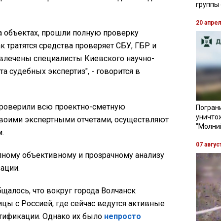
группы
20 апре
а объектах, прошли полную проверку
к тратятся средства проверяет СБУ, ГБР и
ивлечены специалисты Киевского научно-
а судебных экспертиз", - говорится в
проверили всю проектно-сметную
Пограни
уничто
воими экспертными отчетами, осуществляют
"Молни
.
07 авгус
олному объективному и прозрачному анализу
ации.
щалось, что вокруг города Волчанск
ицы с Россией, где сейчас ведутся активные
тификации. Однако их было
непросто