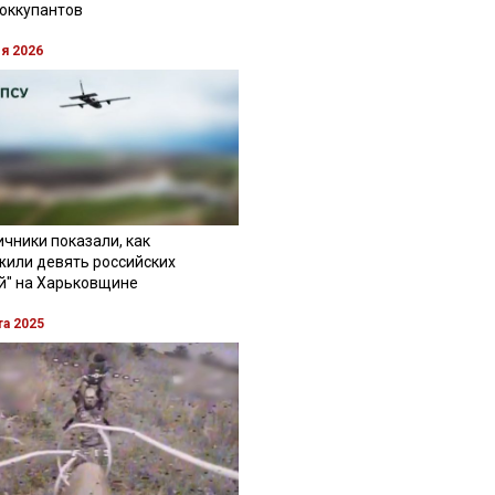
 оккупантов
ля 2026
чники показали, как
жили девять российских
й" на Харьковщине
та 2025