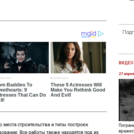
Подп
ВИДЕО 
27 апре
о места строительства и типы построек
Погран
вражес
вание. Все работы также находятся под их