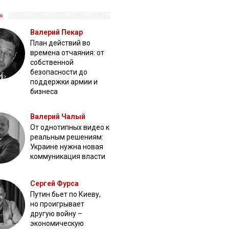
»
Валерий Пекар
План действий во
времена отчаяния: от
собственной
безопасности до
поддержки армии и
бизнеса
Валерий Чалый
От однотипных видео к
реальным решениям:
Украине нужна новая
коммуникация власти
Сергей Фурса
Путин бьет по Киеву,
но проигрывает
другую войну –
экономическую