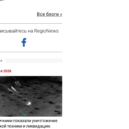
Все блоги »
исывайтесь на RegioNews
»
ля 2026
ичники показали уничтожение
кой техники и ликвидацию