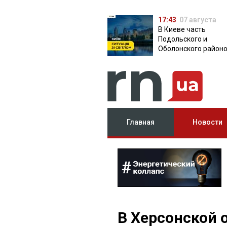
17:43
07 августа
В Киеве часть
Подольского и
Оболонского район
осталась без света:
причина
Главная
Новости
В Херсонской 