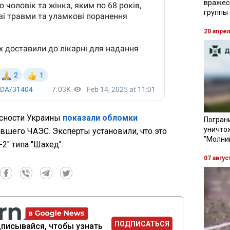
вражес
группы
20 апре
асности Украины
показали обломки
Пограни
уничто
вшего ЧАЭС. Эксперты установили, что это
"Молни
2" типа "Шахед".
07 авгус
ПОДПИСАТЬСЯ
писывайся, чтобы узнать