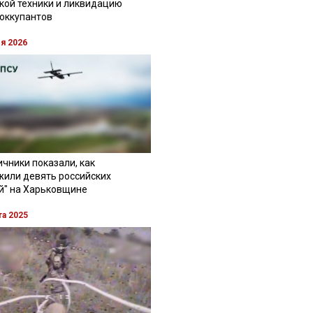
кой техники и ликвидацию
 оккупантов
ля 2026
чники показали, как
жили девять российских
й" на Харьковщине
та 2025