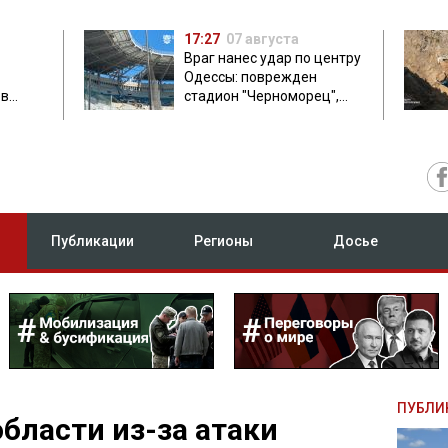
17:27
07 августа
Враг нанес удар по центру
Одессы: поврежден
ов
стадион "Черноморец",
 в чем
есть пострадавшая
Публикации
Регионы
Досье
ПУБЛИ
области из-за атаки