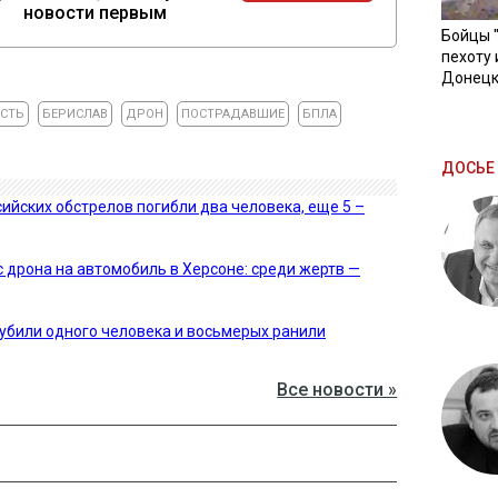
новости первым
Бойцы 
пехоту 
Донецк
АСТЬ
БЕРИСЛАВ
ДРОН
ПОСТРАДАВШИЕ
БПЛА
ДОСЬЕ 
сийских обстрелов погибли два человека, еще 5 –
 дрона на автомобиль в Херсоне: среди жертв —
 убили одного человека и восьмерых ранили
Все новости »