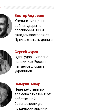
»
Виктор Андрусив
Увеличение цены
войны: удары по
российским НПЗ и
складам заставляют
Путина считать деньги
Сергей Фурса
Один удар – и волна
паники: как Россия
пытается сломать
украинцев
Валерий Пекар
План действий во
времена отчаяния: от
собственной
безопасности до
поддержки армии и