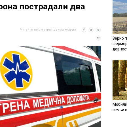
рона пострадали два
Читайте також українською мовою
Зерно п
фермер
давнос
Мобили
семьи 