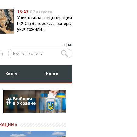
15:47
07 августа
Уникальная спецоперация
ГСЧС в Запорожье: саперы
уничтожили
полуторатонную
российскую авиабомбу
|
UA
RU
ФАБ-500
Видео
Блоги
КАЦИИ »