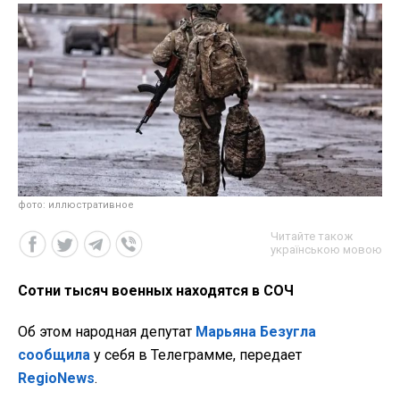
фото: иллюстративное
Читайте також
українською мовою
Сотни тысяч военных находятся в СОЧ
Об этом народная депутат
Марьяна Безугла
сообщила
у себя в Телеграмме, передает
RegioNews
.