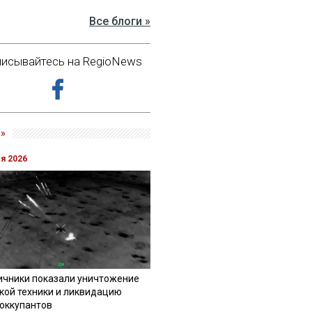
Все блоги »
исывайтесь на RegioNews
»
ля 2026
ичники показали уничтожение
кой техники и ликвидацию
 оккупантов