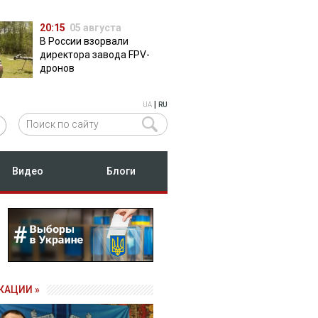
20:15
05 августа
В России взорвали
директора завода FPV-
дронов
|
UA
RU
Видео
Блоги
КАЦИИ »