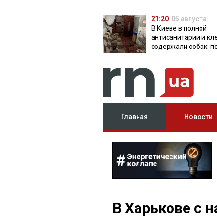
21:20
05 августа
В Киеве в полной
антисанитарии и кл
содержали собак: п
разоблачила питом
Главная
Новости
В Харькове с 