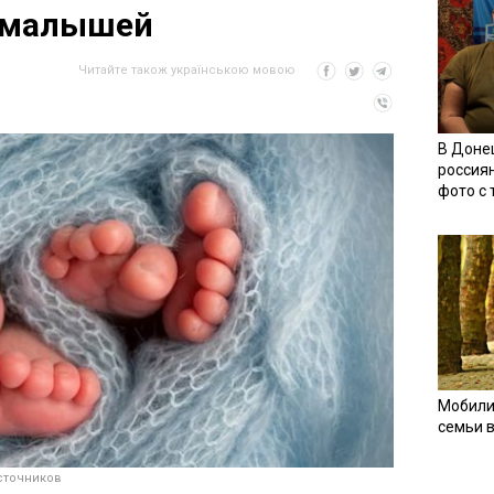
ч малышей
Читайте також українською мовою
В Доне
россия
фото с
Мобили
семьи 
сточников