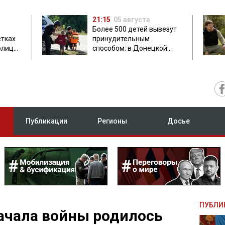
21:15
05 августа
Более 500 детей вывезут
етках
принудительным
олиция
способом: в Донецкой
ник
области объявили
обязательную эвакуацию
Публикации
Регионы
Досье
ПУБЛИ
начала войны родилось