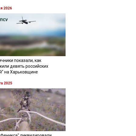
ля 2026
чники показали, как
жили девять российских
й" на Харьковщине
та 2025
"Феникса" ликвидировали