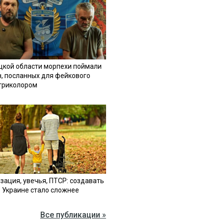
цкой области морпехи поймали
н, посланных для фейкового
 триколором
зация, увечья, ПТСР: создавать
в Украине стало сложнее
Все публикации »