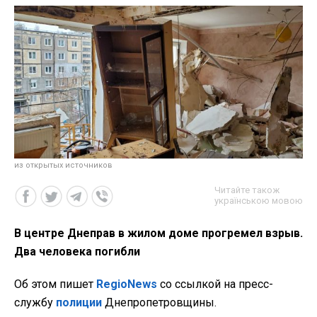
из открытых источников
Читайте також
українською мовою
В центре Днеправ в жилом доме прогремел взрыв.
Два человека погибли
Об этом пишет
RegioNews
со ссылкой на пресс-
службу
полиции
Днепропетровщины.