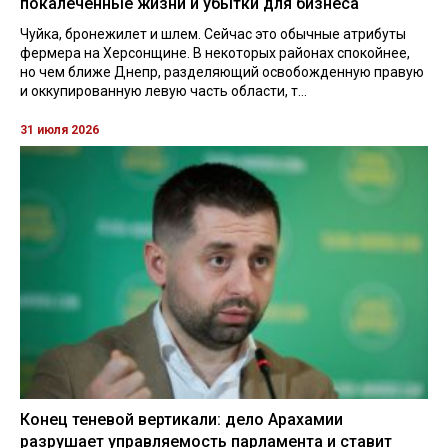
покалеченные жизни и убытки для бизнеса
Чуйка, бронежилет и шлем. Сейчас это обычные атрибуты
фермера на Херсонщине. В некоторых районах спокойнее,
но чем ближе Днепр, разделяющий освобожденную правую
и оккупированную левую часть области, т...
31 июля 2026
Конец теневой вертикали: дело Арахамии
разрушает управляемость парламента и ставит