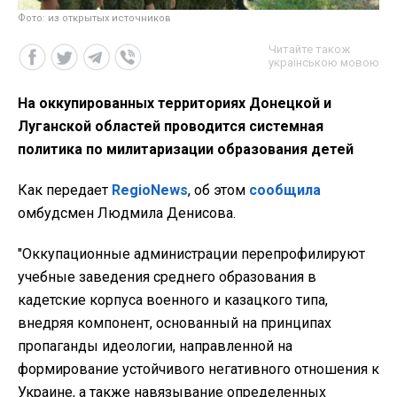
Фото: из открытых источников
Читайте також
українською мовою
На оккупированных территориях Донецкой и
Луганской областей проводится системная
политика по милитаризации образования детей
Как передает
RegioNews
, об этом
сообщила
омбудсмен Людмила Денисова.
"Оккупационные администрации перепрофилируют
учебные заведения среднего образования в
кадетские корпуса военного и казацкого типа,
внедряя компонент, основанный на принципах
пропаганды идеологии, направленной на
формирование устойчивого негативного отношения к
Украине, а также навязывание определенных