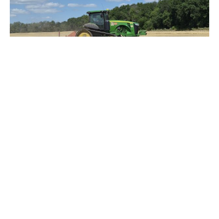
Зерно под блокадой: как украинские фермеры повторяют
уроки 4-летней давности