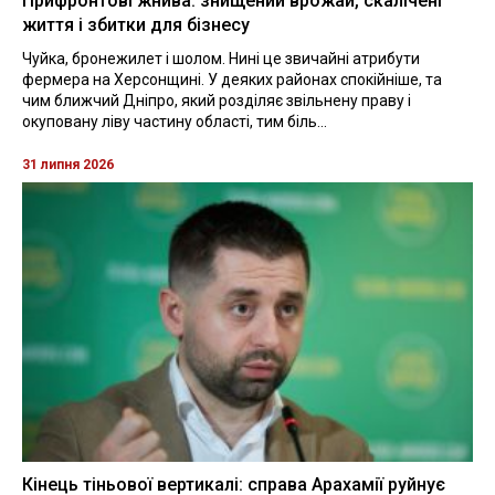
Прифронтові жнива: знищений врожай, скалічені
життя і збитки для бізнесу
Чуйка, бронежилет і шолом. Нині це звичайні атрибути
фермера на Херсонщині. У деяких районах спокійніше, та
чим ближчий Дніпро, який розділяє звільнену праву і
окуповану ліву частину області, тим біль...
31 липня 2026
Кінець тіньової вертикалі: справа Арахамії руйнує