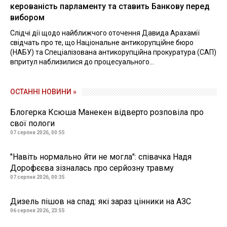
керованість парламенту та ставить Банкову перед
вибором
Слідчі дії щодо найближчого оточення Давида Арахамії
свідчать про те, що Національне антикорупційне бюро
(НАБУ) та Спеціалізована антикорупційна прокуратура (САП)
впритул наблизилися до процесуального...
ОСТАННІ НОВИНИ »
Блогерка Ксюша Манекен відверто розповіла про
свої пологи
07 серпня 2026, 00:55
"Навіть нормально йти не могла": співачка Надя
Дорофєєва зізналась про серйозну травму
07 серпня 2026, 00:35
Дизель пішов на спад: які зараз цінники на АЗС
06 серпня 2026, 23:55