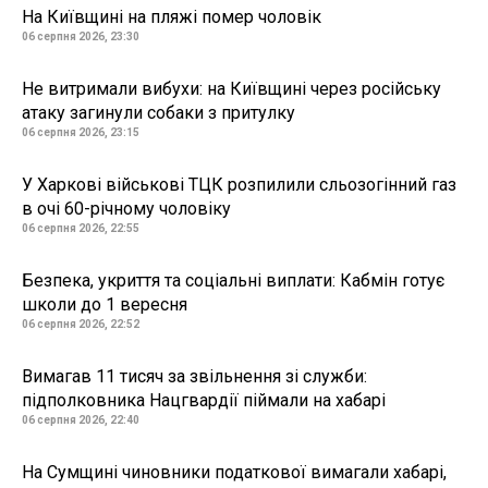
На Київщині на пляжі помер чоловік
06 серпня 2026, 23:30
Не витримали вибухи: на Київщині через російську
атаку загинули собаки з притулку
06 серпня 2026, 23:15
У Харкові військові ТЦК розпилили сльозогінний газ
в очі 60-річному чоловіку
06 серпня 2026, 22:55
Безпека, укриття та соціальні виплати: Кабмін готує
школи до 1 вересня
06 серпня 2026, 22:52
Вимагав 11 тисяч за звільнення зі служби:
підполковника Нацгвардії піймали на хабарі
06 серпня 2026, 22:40
На Сумщині чиновники податкової вимагали хабарі,