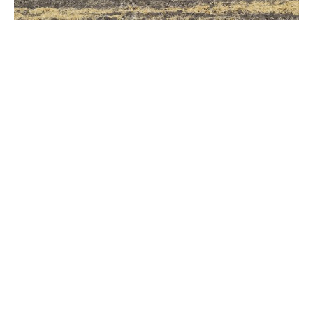
Зерно під блокадою: як українські фермери повторюють
уроки 4-річної давнини
Мобілізація, каліцтва, ПТСР: створювати сім'ї в Україні стало
складніше
Всі публікації »
БЛОГИ »