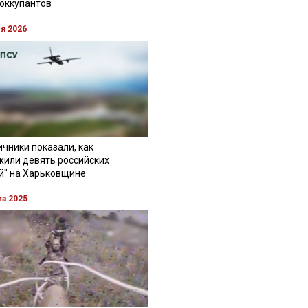
 оккупантов
ля 2026
чники показали, как
жили девять российских
й" на Харьковщине
та 2025