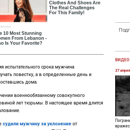
Подп
ВИДЕО 
мя испытательного срока мужчина
27 апре
лучать повестку, а в определенные день и
 оставшись дома.
ачении военнообязанному совокупного
ловиной лет тюрьмы. В настоящее время длится
алование.
Погран
ве
судили мужчину за уклонение
от
вражес