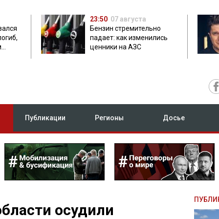
23:50
07 августа
зался
Бензин стремительно
погиб,
падает: как изменились
м
ценники на АЗС
Публикации
Регионы
Досье
ПУБЛИ
области осудили