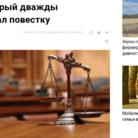
орый дважды
л повестку
Читайте також українською мовою
Зерно п
фермер
давнос
Мобили
семьи 