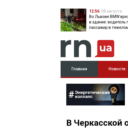
12:56
08 августа
Во Львове BMW вре
в здание: водитель 
пассажир в тяжело
состоянии
Главная
Новости
В Черкасской 