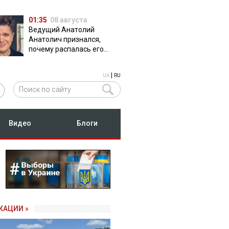
01:35
08 августа
Ведущий Анатолий
Анатолич признался,
почему распалась его
дружба с Остапчуком
|
UA
RU
Видео
Блоги
КАЦИИ »