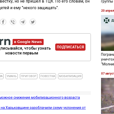
естку, но не пришел в ТЦК. По его словам, он
группы
детей и ему "некого защищать".
20 апре
ПОДПИСАТЬСЯ
писывайся, чтобы узнать
новости первым
Пограни
уничто
"Молни
07 авгус
МА
УМАНЬ
ПРИГОВОР
ПОВЕСТКА
МОБИЛИЗАЦИЯ
можное снижение мобилизационного возраста
ч: на Харьковщине разоблачили схему уклонения от