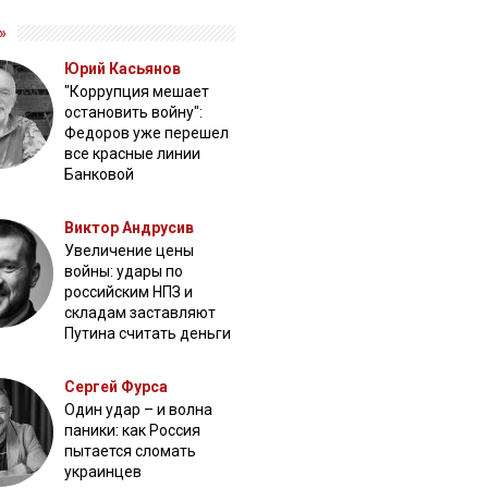
»
Юрий Касьянов
"Коррупция мешает
остановить войну":
Федоров уже перешел
все красные линии
Банковой
Виктор Андрусив
Увеличение цены
войны: удары по
российским НПЗ и
складам заставляют
Путина считать деньги
Сергей Фурса
Один удар – и волна
паники: как Россия
пытается сломать
украинцев