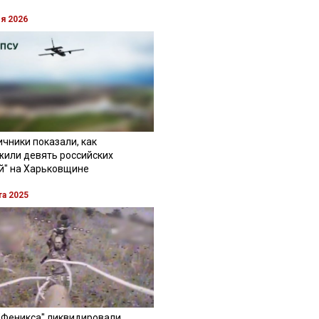
ля 2026
чники показали, как
жили девять российских
й" на Харьковщине
та 2025
"Феникса" ликвидировали