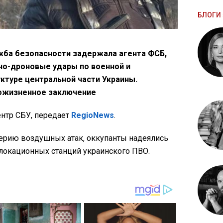
БЛОГИ 
жба безопасности задержала агента ФСБ,
но-дроновые удары по военной и
ктуре центральной части Украины.
ожизненное заключение
нтр СБУ, передает
RegioNews
.
ерию воздушных атак, оккупанты надеялись
локационных станций украинского ПВО.