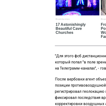
"
Для этого фсб дистанционн
который попал "в поле зрен
на Телеграмм-каналах", - го
После вербовки агент объе
позиции противовоздушной 
регистрировал геолокацию 
фиксировал последствия вр
корректировки воздушных а