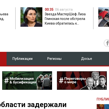
00:35
06 августа
фьева
Звезда МастерШеф Лиза
зд,
Глинская после обстрела
Киева обратилась к
с
россиянам
Публикации
Регионы
Досье
ПУБЛИ
области задержали