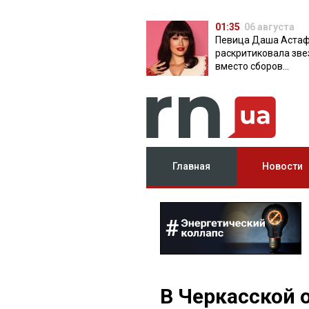
01:35
06 августа
Певица Даша Аста
раскритиковала зве
вместо сборов
публикующих фото 
вечеринок
Главная
Новости
В Черкасской 