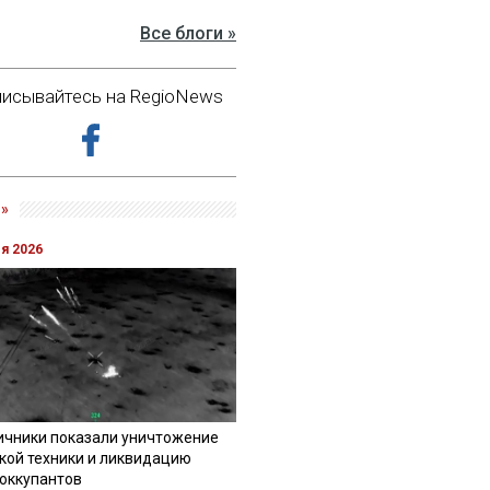
Все блоги »
исывайтесь на RegioNews
»
ля 2026
ичники показали уничтожение
кой техники и ликвидацию
 оккупантов