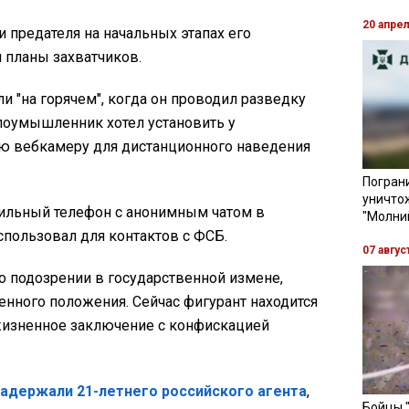
20 апре
 предателя на начальных этапах его
 планы захватчиков.
и "на горячем", когда он проводил разведку
Злоумышленник хотел установить у
ю вебкамеру для дистанционного наведения
Пограни
уничто
ильный телефон с анонимным чатом в
"Молни
пользовал для контактов с ФСБ.
07 авгус
о подозрении в государственной измене,
нного положения. Сейчас фигурант находится
ожизненное заключение с конфискацией
адержали 21-летнего российского агента
,
Бойцы 