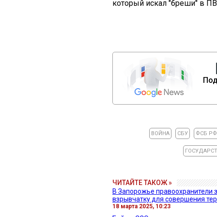
который искал "бреши" в ПВ
Под
ВОЙНА
СБУ
ФСБ РФ
ГОСУДАРСТ
ЧИТАЙТЕ ТАКОЖ »
В Запорожье правоохранители 
взрывчатку для совершения те
18 марта 2025, 10:23