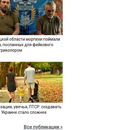
цкой области морпехи поймали
н, посланных для фейкового
 триколором
зация, увечья, ПТСР: создавать
в Украине стало сложнее
Все публикации »