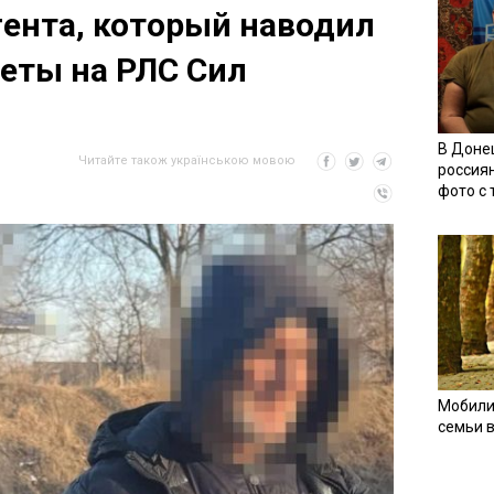
гента, который наводил
еты на РЛС Сил
В Доне
Читайте також українською мовою
россия
фото с
Мобили
семьи 