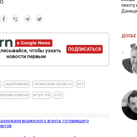
О.
пехоту 
Донецк
ДОСЬЕ 
ПОДПИСАТЬСЯ
писывайся, чтобы узнать
новости первым
ЗАДЕРЖАНИЕ
ЧЕРКАССКАЯ ОБЛАСТЬ
ВСУ
ВЕННАЯ ИЗМЕНА
АГЕНТ РФ
РЛС
задержали вражеского агента, готовившего
рактов