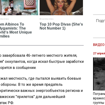
Подп
ВИДЕО 
27 апре
о завербовала 46-летнего местного жителя,
ия" оккупантов, когда искал быстрые заработки
ворится в сообщении.
зжал местность, где пытался выявить боевые
обороны. В то же время предатель
критически важных энергообъектов региона и
Погран
ажеских "прилетов" для дальнейшей
вражес
так РФ.
группы