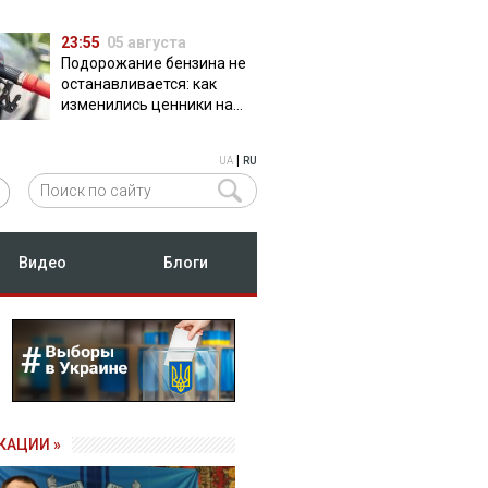
23:55
05 августа
Подорожание бензина не
останавливается: как
изменились ценники на
АЗС
|
UA
RU
Видео
Блоги
КАЦИИ »