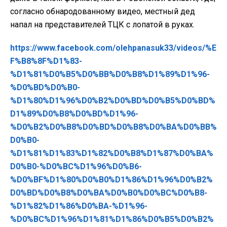
согласно обнародованному видео, местный дед
напал на представителей ТЦК с лопатой в руках.
https://www.facebook.com/olehpanasuk33/videos/%E
F%B8%8F%D1%83-
%D1%81%D0%B5%D0%BB%D0%B8%D1%89%D1%96-
%D0%BD%D0%B0-
%D1%80%D1%96%D0%B2%D0%BD%D0%B5%D0%BD%
D1%89%D0%B8%D0%BD%D1%96-
%D0%B2%D0%B8%D0%BD%D0%B8%D0%BA%D0%BB%
D0%B0-
%D1%81%D1%83%D1%82%D0%B8%D1%87%D0%BA%
D0%B0-%D0%BC%D1%96%D0%B6-
%D0%BF%D1%80%D0%B0%D1%86%D1%96%D0%B2%
D0%BD%D0%B8%D0%BA%D0%B0%D0%BC%D0%B8-
%D1%82%D1%86%D0%BA-%D1%96-
%D0%BC%D1%96%D1%81%D1%86%D0%B5%D0%B2%