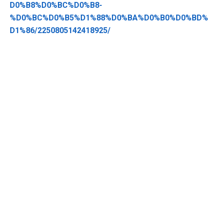
D0%B8%D0%BC%D0%B8-
%D0%BC%D0%B5%D1%88%D0%BA%D0%B0%D0%BD%
D1%86/2250805142418925/