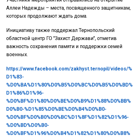
Аллеи Надежды – места, посвященного защитникам,
которых продолжают ждать дома.
Инициативу также поддержал Тернопольский
областной центр ГО "Захист Держави", отметив
важность сохранения памяти и поддержки семей
военных.
https://www.facebook.com/zakhyst.ternopil/videos/%
D1%83-
%D0%BA%D1%80%D0%B5%D0%BC%D0%B5%D0%BD%
D1%86%D1%96-
%D0%BF%D1%80%D0%BE%D0%B9%D1%88%D0%BB%
D0%B0-%D1%85%D0%BE%D0%B4%D0%B0-
%D0%BF%D0%B0%D0%BC%D1%8F%D1%82%D1%96-
%D0%BD%D0%B0-
%D0%BF%D1%96%D0%B4%D1%82%D1%80%D0%B8%