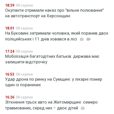
18:39
08 серпня
Окупанти отримали наказ про "вільне полювання"
на автотранспорт на Херсонщині
18:01
08 серпня
На Буковині затримали чоловіка, який поранив двох
поліцейських і 11 днів ховався в лісі
17:24
08 серпня
Мобілізація багатодітних батьків: держава має
залишити відстрочку
16:53
08 серпня
Удар дрона по ринку на Сумщині: у лікарні помер
один із поранених
16:26
08 серпня
Зіткнення трьох авто на Житомирщині: семеро
травмованих, серед них – двоє дітей