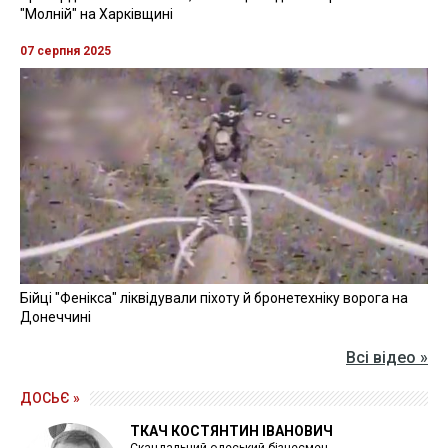
"Молній" на Харківщині
07 серпня 2025
Бійці "Фенікса" ліквідували піхоту й бронетехніку ворога на
Донеччині
Всі відео »
ДОСЬЄ »
ТКАЧ КОСТЯНТИН ІВАНОВИЧ
Скандальний одеський бізнесмен