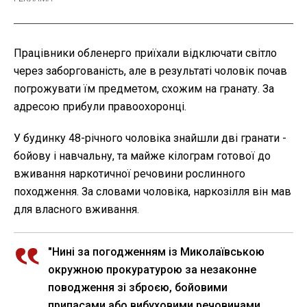
Працівники обленерго приїхали відключати світло
через заборгованість, але в результаті чоловік почав
погрожувати їм предметом, схожим на гранату. За
адресою прибули правоохоронці.
У будинку 48-річного чоловіка знайшли дві гранати -
бойову і навчальну, та майже кілограм готової до
вживання наркотичної речовини рослинного
походження. За словами чоловіка, наркозілля він мав
для власного вживання.
"Нині за погодженням із Миколаївською
окружною прокуратурою за незаконне
поводження зі зброєю, бойовими
припасами або вибуховими речовинами