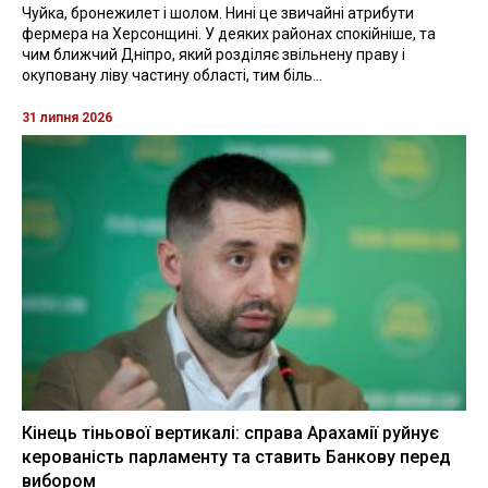
Чуйка, бронежилет і шолом. Нині це звичайні атрибути
фермера на Херсонщині. У деяких районах спокійніше, та
чим ближчий Дніпро, який розділяє звільнену праву і
окуповану ліву частину області, тим біль...
31 липня 2026
Кінець тіньової вертикалі: справа Арахамії руйнує
керованість парламенту та ставить Банкову перед
вибором