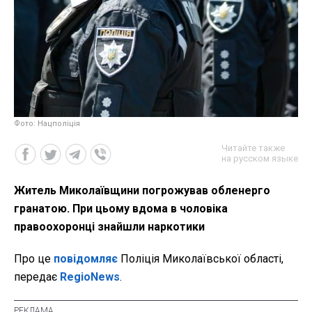
Фото: Нацполіція
Читайте также
на русском языке
Житель Миколаївщини погрожував обленерго
гранатою. При цьому вдома в чоловіка
правоохоронці знайшли наркотики
Про це
повідомляє
Поліція Миколаївської області,
передає
RegioNews
.