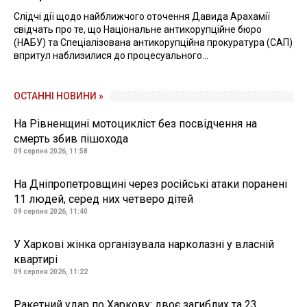
Слідчі дії щодо найближчого оточення Давида Арахамії
свідчать про те, що Національне антикорупційне бюро
(НАБУ) та Спеціалізована антикорупційна прокуратура (САП)
впритул наблизилися до процесуального...
ОСТАННІ НОВИНИ »
На Рівненщині мотоцикліст без посвідчення на
смерть збив пішохода
09 серпня 2026, 11:58
На Дніпропетровщині через російські атаки поранені
11 людей, серед них четверо дітей
09 серпня 2026, 11:40
У Харкові жінка організувала нарколазні у власній
квартирі
09 серпня 2026, 11:22
Ракетний удар по Харкову: двоє загиблих та 23