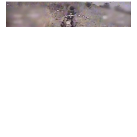
Бійці "Фенікса" ліквідували піхоту й бронетехніку ворога на
Донеччині
Всі відео »
ПУБЛІКАЦІЇ »