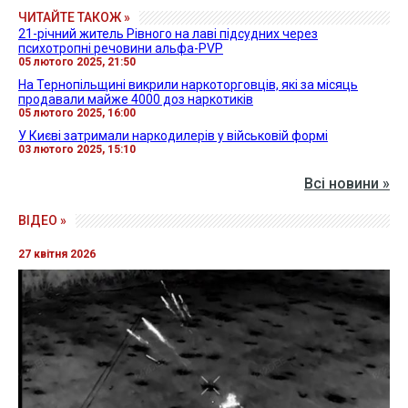
ЧИТАЙТЕ ТАКОЖ »
21-річний житель Рівного на лаві підсудних через
психотропні речовини альфа-PVP
05 лютого 2025, 21:50
На Тернопільщині викрили наркоторговців, які за місяць
продавали майже 4000 доз наркотиків
05 лютого 2025, 16:00
У Києві затримали наркодилерів у військовій формі
03 лютого 2025, 15:10
Всі новини »
ВІДЕО »
27 квітня 2026