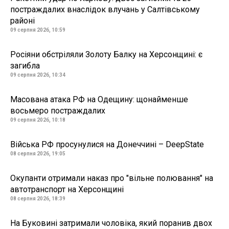
постраждалих внаслідок влучань у Салтівському
районі
09 серпня 2026, 10:59
Росіяни обстріляли Золоту Балку на Херсонщині: є
загибла
09 серпня 2026, 10:34
Масована атака РФ на Одещину: щонайменше
восьмеро постраждалих
09 серпня 2026, 10:18
Війська РФ просунулися на Донеччині – DeepState
08 серпня 2026, 19:05
Окупанти отримали наказ про "вільне полювання" на
автотранспорт на Херсонщині
08 серпня 2026, 18:39
На Буковині затримали чоловіка, який поранив двох