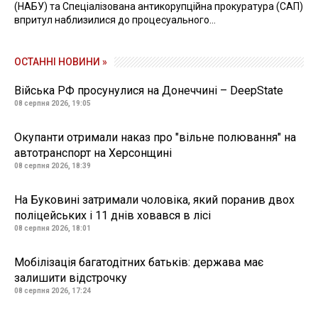
(НАБУ) та Спеціалізована антикорупційна прокуратура (САП)
впритул наблизилися до процесуального...
ОСТАННІ НОВИНИ »
Війська РФ просунулися на Донеччині – DeepState
08 серпня 2026, 19:05
Окупанти отримали наказ про "вільне полювання" на
автотранспорт на Херсонщині
08 серпня 2026, 18:39
На Буковині затримали чоловіка, який поранив двох
поліцейських і 11 днів ховався в лісі
08 серпня 2026, 18:01
Мобілізація багатодітних батьків: держава має
залишити відстрочку
08 серпня 2026, 17:24