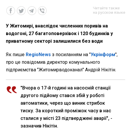
Читайте также
на русском языке
У Житомирі, внаслідок численних поривів на
водогоні, 27 багатоповерхівок і 120 будинків у
приватному секторі залишилися без води
Як пише
RegioNews
з посиланням на "
Укрінформ
",
про це повідомив директор комунального
підприємства "Житомирводоканал" Андрій Нікітін.
"Вчора о 17-й годині на насосній станції
другого підйому стався збій у роботі
автоматики, через що виник стрибок
тиску. За короткий проміжок часу в нас
сталися у місті 23 підтверджені аварії", -
зазначив Нікітін.