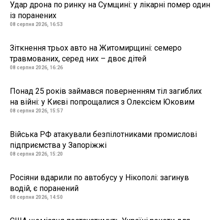
Удар дрона по ринку на Сумщині: у лікарні помер один
із поранених
08 серпня 2026, 16:53
Зіткнення трьох авто на Житомирщині: семеро
травмованих, серед них – двоє дітей
08 серпня 2026, 16:26
Понад 25 років займався поверненням тіл загиблих
на війні: у Києві попрощалися з Олексієм Юковим
08 серпня 2026, 15:57
Війська РФ атакували безпілотниками промислові
підприємства у Запоріжжі
08 серпня 2026, 15:20
Росіяни вдарили по автобусу у Нікополі: загинув
водій, є поранений
08 серпня 2026, 14:50