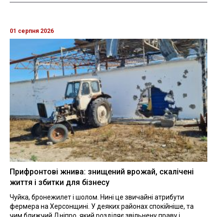
01 серпня 2026
Прифронтові жнива: знищений врожай, скалічені
життя і збитки для бізнесу
Чуйка, бронежилет і шолом. Нині це звичайні атрибути
фермера на Херсонщині. У деяких районах спокійніше, та
чим ближчий Дніпро, який розділяє звільнену праву і