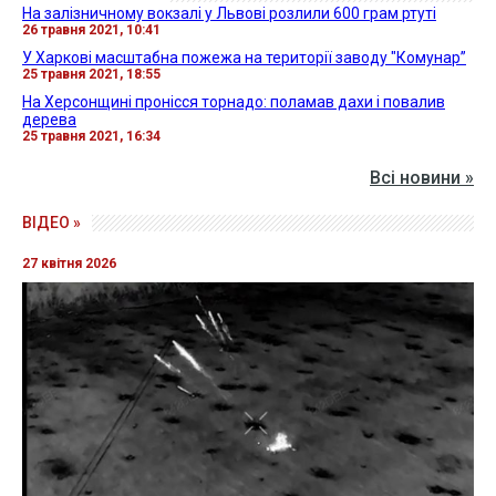
На залізничному вокзалі у Львові розлили 600 грам ртуті
26 травня 2021, 10:41
У Харкові масштабна пожежа на території заводу "Комунар”
25 травня 2021, 18:55
На Херсонщині пронісся торнадо: поламав дахи і повалив
дерева
25 травня 2021, 16:34
Всі новини »
ВІДЕО »
27 квітня 2026