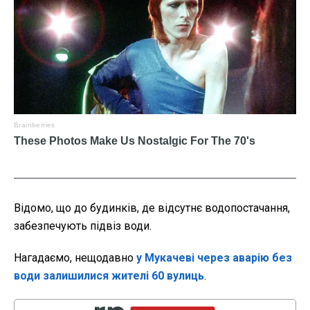
Відомо, що до будинків, де відсутнє водопостачання,
забезпечують підвіз води.
Нагадаємо, нещодавно
у Мукачеві через аварію без
води залишилися жителі 60 вулиць
.