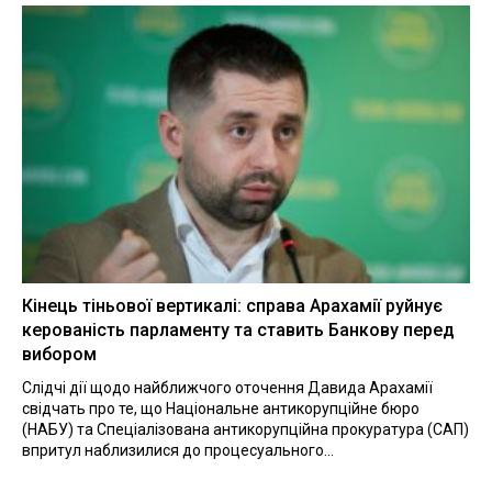
Кінець тіньової вертикалі: справа Арахамії руйнує
керованість парламенту та ставить Банкову перед
вибором
Слідчі дії щодо найближчого оточення Давида Арахамії
свідчать про те, що Національне антикорупційне бюро
(НАБУ) та Спеціалізована антикорупційна прокуратура (САП)
впритул наблизилися до процесуального...