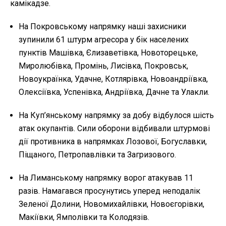
камікадзе.
На Покровському напрямку наші захисники
зупинили 61 штурм агресора у бік населених
пунктів Машівка, Єлизаветівка, Новоторецьке,
Миролюбівка, Промінь, Лисівка, Покровськ,
Новоукраїнка, Удачне, Котлярівка, Новоандріївка,
Олексіївка, Успенівка, Андріївка, Дачне та Улакли.
На Куп’янському напрямку за добу відбулося шість
атак окупантів. Сили оборони відбивали штурмові
дії противника в напрямках Лозової, Богуславки,
Піщаного, Петропавлівки та Загризового.
На Лиманському напрямку ворог атакував 11
разів. Намагався просунутись уперед неподалік
Зеленої Долини, Новомихайлівки, Новоєгорівки,
Макіївки, Ямполівки та Колодязів.