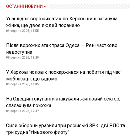
ОСТАННІ НОВИНИ »
Унаслідок ворожих атак по Херсонщині загинула
жінка, ще двоє людей поранено
09 серпня 2026, 18:55
Після ворожих атак траса Одеса — Рені частково
недоступна
09 серпня 2026, 18:29
У Харкові чоловік поскаржився на побиття під час
мобілізації: що відомо
09 серпня 2026, 18:05
На Одещині окупанти атакували житловий сектор,
спалахнула пожежа
09 серпня 2026, 17:47
Сили оборони уразили три російські ЗРК, дві РЛС та
три судна "тіньового флоту"