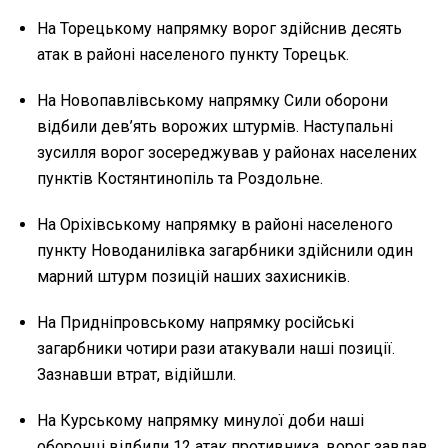
На Торецькому напрямку ворог здійснив десять
атак в районі населеного пункту Торецьк.
На Новопавлівському напрямку Сили оборони
відбили дев’ять ворожих штурмів. Наступальні
зусилля ворог зосереджував у районах населених
пунктів Костянтинопіль та Роздольне.
На Оріхівському напрямку в районі населеного
пункту Новоданилівка загарбники здійснили один
марний штурм позицій наших захисників.
На Придніпровському напрямку російські
загарбники чотири рази атакували наші позиції.
Зазнавши втрат, відійшли.
На Курському напрямку минулої доби наші
оборонці відбили 12 атак противника, ворог завдав