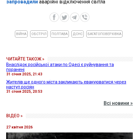
запровадили
аварійні відключення світла
ВІЙНА
ОБСТРІЛ
ПОЛТАВА
ДСНС
БАГАТОПОВЕРХІВКА
ЧИТАЙТЕ ТАКОЖ »
Внаслідок російської атаки по Одесі є руйнування та
поранені
31 січня 2025, 21:43
Жителів ще одного міста закликають евакуюватися через
наступ росіян
31 січня 2025, 20:53
Всі новини »
ВІДЕО »
27 квітня 2026