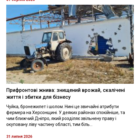
Прифронтові жнива: знищений врожай, скалічені
життя і збитки для бізнесу
Чуйка, бронежилет і шолом. Нині це звичайні атрибути
фермера на Херсонщині. У деяких районах спокійніше, та
чим ближчий Дніпро, який розділяє звільнену праву і
окуповану ліву частину області, тим біль...
31 липня 2026