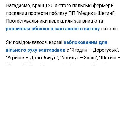
Нагадаємо, вранці 20 лютого польські фермери
посилили протести поблизу ПП "Медика-Шегині".
Протестувальники перекрили залізницю та
розсипали збіжжя з вантажного вагону
на колії.
Як повідомлялося, наразі
заблокованим для
вільного руху вантажівок
є "Ягодин – Дорогуськ",
"Угринів – Долгобичув", "Устилуг – Зосін", "Шегині –
Медика", "Рава-Руська – Гребенне" та "Краківець –
Корчова". Завдяки послузі "єЧерга" з українського
боку кордону немає фізичних черг на виїзд, натомість
на територій Польщі на дорозі
очікують близько 3
тисяч вантажівок
.
Віцепрем'єр-міністр з відновлення Олександр
Кубраков
провів термінові перемовини
з головою
Бюро нацбезпеки Польщі Яцеком Сєвєрой щодо