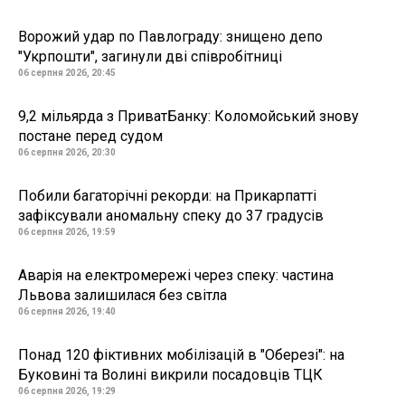
Ворожий удар по Павлограду: знищено депо
"Укрпошти", загинули дві співробітниці
06 серпня 2026, 20:45
9,2 мільярда з ПриватБанку: Коломойський знову
постане перед судом
06 серпня 2026, 20:30
Побили багаторічні рекорди: на Прикарпатті
зафіксували аномальну спеку до 37 градусів
06 серпня 2026, 19:59
Аварія на електромережі через спеку: частина
Львова залишилася без світла
06 серпня 2026, 19:40
Понад 120 фіктивних мобілізацій в "Оберезі": на
Буковині та Волині викрили посадовців ТЦК
06 серпня 2026, 19:29