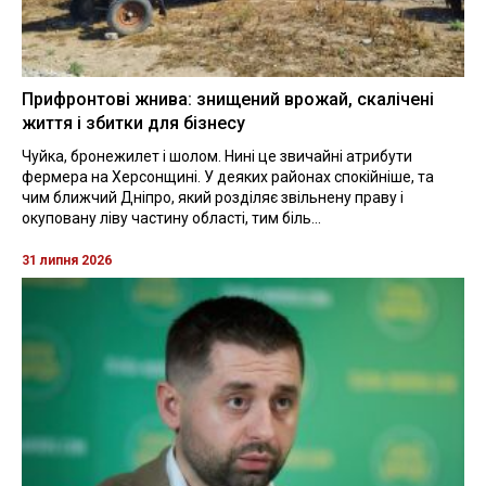
Прифронтові жнива: знищений врожай, скалічені
життя і збитки для бізнесу
Чуйка, бронежилет і шолом. Нині це звичайні атрибути
фермера на Херсонщині. У деяких районах спокійніше, та
чим ближчий Дніпро, який розділяє звільнену праву і
окуповану ліву частину області, тим біль...
31 липня 2026