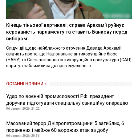
Кінець тіньової вертикалі: справа Арахамії руйнує
керованість парламенту та ставить Банкову перед
вибором
Слідчі дії щодо найближчого оточення Давида Арахамії
свідчать про те, що Національне антикорупційне бюро
(НАБУ) та Спеціалізована антикорупційна прокуратура (САП)
впритул наблизилися до процесуального...
ОСТАННІ НОВИНИ »
Удар по воєнній промисловості РФ: президент
доручив підготувати спеціальну санкційну операцію
06 серпня 2026, 21:22
Масований терор Дніпропетровщини: 5 загиблих, 6
поранених і майже 60 ворожих атак за добу
06 серпня 2026, 20:56