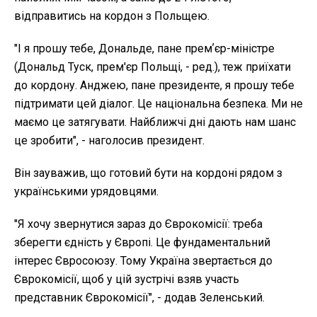
відправитись на кордон з Польщею.
"І я прошу тебе, Дональде, пане премʼєр-міністре
(Дональд Туск, прем'єр Польщі, - ред.), теж приїхати
до кордону. Анджею, пане президенте, я прошу тебе
підтримати цей діалог. Це національна безпека. Ми не
маємо це затягувати. Найближчі дні дають нам шанс
це зробити", - наголосив президент.
Він зауважив, що готовий бути на кордоні рядом з
українськими урядовцями.
"Я хочу звернутися зараз до Єврокомісії: треба
зберегти єдність у Європі. Це фундаментальний
інтерес Євросоюзу. Тому Україна звертається до
Єврокомісії, щоб у цій зустрічі взяв участь
представник Єврокомісії", - додав Зеленський.