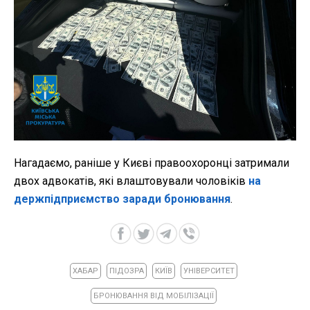
Нагадаємо, раніше у Києві правоохоронці затримали
двох адвокатів, які влаштовували чоловіків
на
держпідприємство заради бронювання
.
ХАБАР
ПІДОЗРА
КИЇВ
УНІВЕРСИТЕТ
БРОНЮВАННЯ ВІД МОБІЛІЗАЦІЇ