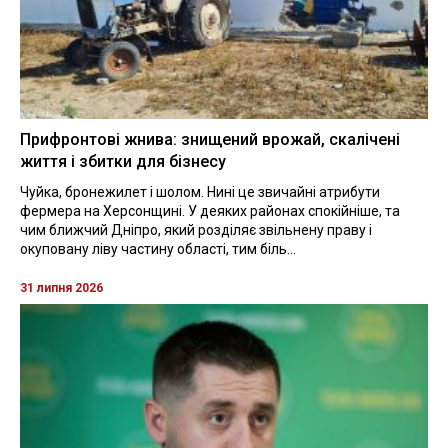
Прифронтові жнива: знищений врожай, скалічені
життя і збитки для бізнесу
Чуйка, бронежилет і шолом. Нині це звичайні атрибути
фермера на Херсонщині. У деяких районах спокійніше, та
чим ближчий Дніпро, який розділяє звільнену праву і
окуповану ліву частину області, тим біль...
31 липня 2026