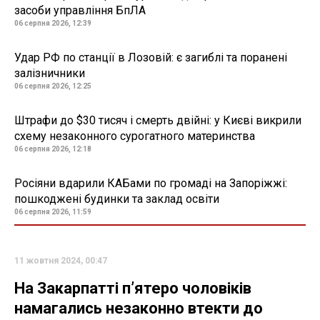
засоби управління БпЛА
06 серпня 2026, 12:39
Удар РФ по станції в Лозовій: є загиблі та поранені
залізничники
06 серпня 2026, 12:25
Штрафи до $30 тисяч і смерть двійні: у Києві викрили
схему незаконного сурогатного материнства
06 серпня 2026, 12:18
Росіяни вдарили КАБами по громаді на Запоріжжі:
пошкоджені будинки та заклад освіти
06 серпня 2026, 11:59
11 жовтня 2024, 00:47
На Закарпатті п’ятеро чоловіків
намагались незаконно втекти до