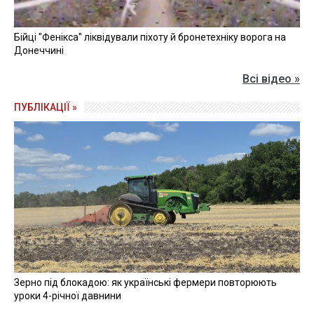
Бійці "Фенікса" ліквідували піхоту й бронетехніку ворога на
Донеччині
Всі відео »
ПУБЛІКАЦІЇ »
Зерно під блокадою: як українські фермери повторюють
уроки 4-річної давнини