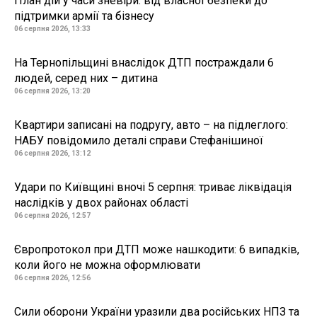
План дій у часи зневіри: від власної безпеки до
підтримки армії та бізнесу
06 серпня 2026, 13:33
На Тернопільщині внаслідок ДТП постраждали 6
людей, серед них – дитина
06 серпня 2026, 13:20
Квартири записані на подругу, авто – на підлеглого:
НАБУ повідомило деталі справи Стефанішиної
06 серпня 2026, 13:12
Удари по Київщині вночі 5 серпня: триває ліквідація
наслідків у двох районах області
06 серпня 2026, 12:57
Європротокол при ДТП може нашкодити: 6 випадків,
коли його не можна оформлювати
06 серпня 2026, 12:56
Сили оборони України уразили два російських НПЗ та