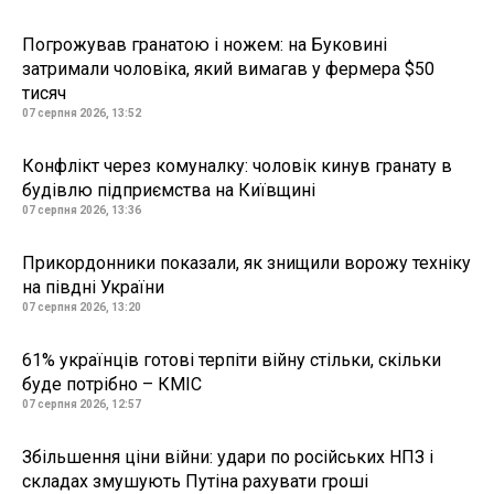
Погрожував гранатою і ножем: на Буковині
затримали чоловіка, який вимагав у фермера $50
тисяч
07 серпня 2026, 13:52
Конфлікт через комуналку: чоловік кинув гранату в
будівлю підприємства на Київщині
07 серпня 2026, 13:36
Прикордонники показали, як знищили ворожу техніку
на півдні України
07 серпня 2026, 13:20
61% українців готові терпіти війну стільки, скільки
буде потрібно – КМІС
07 серпня 2026, 12:57
Збільшення ціни війни: удари по російських НПЗ і
складах змушують Путіна рахувати гроші