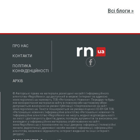
Всі блоги »
ПРО НАС
КОНТАКТИ
ПОЛІТИКА
КОНФІДЕНЦІЙНОСТІ
АРХІВ
© Авторські права на матеріали, розміщені на сайті Інформаційного
агентства «RegioNews», що доступний в мережі Інтернет за адресою:
www.regionews.ua належать ТОВ «Регіональні Новини». Передрук та будь-
яке використання матеріалів сайту в повному або частковому об'ємі
допускається виключно за умови публікації гіперпосилання на сайт
www.regionews.ua. Тексти поширюються нa умовах ліцензії CC-BY-SA ТОВ
«Регіональні новини», Інформаційне агентство «Регіональні новини» та
Інформаційне агентство «RegioNews» не несуть жодної відповідальності
за зміст і достовірність фактів, думок, поглядів, аргументів та висновки, які
викладені у інформаційних матеріалах, опублікованих на сайті
www.RegioNews.ua з посиланням на інші джерела інформації (телевізійні
канали, радіостанції, друковані засоби масової інформації, інформаційні
агентства, незалежні журналісти, інтернет-видання та інші інтернет-
ресурси).