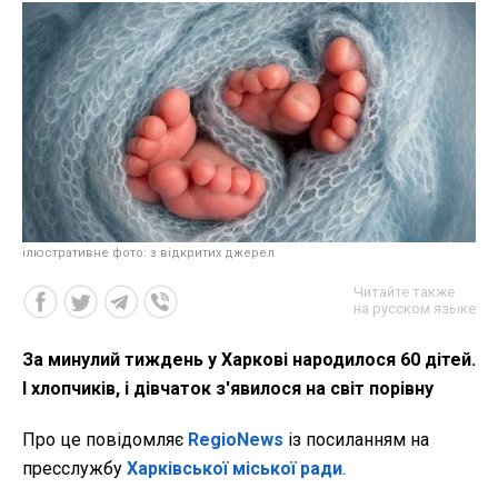
ілюстративне фото: з відкритих джерел
Читайте также
на русском языке
За минулий тиждень у Харкові народилося 60 дітей.
І хлопчиків, і дівчаток з'явилося на світ порівну
Про це повідомляє
RegioNews
із посиланням на
пресслужбу
Харківської міської ради
.