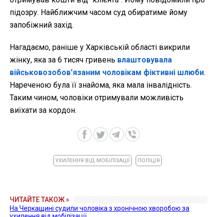
підозру. Найближчим часом суд обиратиме йому
запобіжний захід.
Нагадаємо, раніше у Харківській області викрили
жінку, яка за 6 тисяч гривень
влаштовувала
військовозобов'язаним чоловікам фіктивні шлюби
.
Нареченою була її знайома, яка мала інвалідність.
Таким чином, чоловіки отримували можливість
виїхати за кордон.
УХИЛЕННЯ ВІД МОБІЛІЗАЦІЇ
ПОЛІЦІЯ
ЧИТАЙТЕ ТАКОЖ »
На Черкащині судили чоловіка з хронічною хворобою за
ухилення від мобілізації