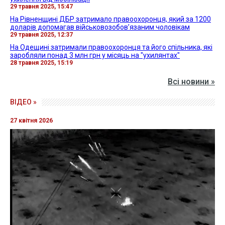
29 травня 2025, 15:47
На Рівненщині ДБР затримало правоохоронця, який за 1200
доларів допомагав військовозобов’язаним чоловікам
29 травня 2025, 12:37
На Одещині затримали правоохоронця та його спільника, які
заробляли понад 3 млн грн у місяць на "ухилянтах"
28 травня 2025, 15:19
Всі новини »
ВІДЕО »
27 квітня 2026