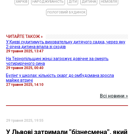
ХАРКІВ
НАРОДЖУВАНІСТЬ
ДІТИ
ДИТИНА
НЕМОВЛЯ
ПОЛОГОВИЙ БУДИНОК
ЧИТАЙТЕ ТАКОЖ »
У Києві судитимуть виховательку дитячого садка, через яку
2-річна дитина впала зі сходів
29 травня 2025, 13:47
На Тернопільщині жінці загрожує довічне за смерть
чотирирічного сина
29 травня 2025, 00:40
Булінг у школах: кількість скарг до омбудсмана зросла
майже втричі
27 травня 2025, 14:10
Всі новини »
29 травня 2025, 19:55
У Львові затримали "бізнесмена", який