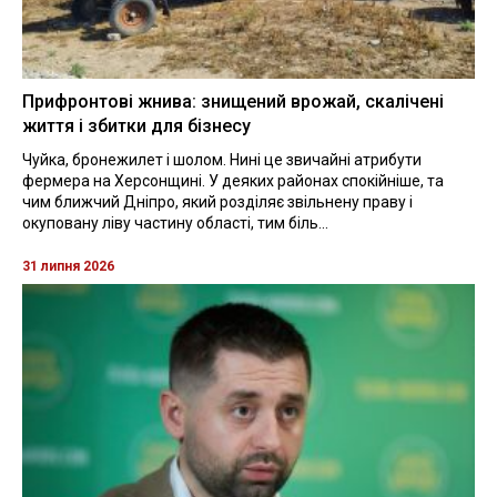
Прифронтові жнива: знищений врожай, скалічені
життя і збитки для бізнесу
Чуйка, бронежилет і шолом. Нині це звичайні атрибути
фермера на Херсонщині. У деяких районах спокійніше, та
чим ближчий Дніпро, який розділяє звільнену праву і
окуповану ліву частину області, тим біль...
31 липня 2026