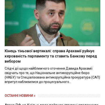
Кінець тіньової вертикалі: справа Арахамії руйнує
керованість парламенту та ставить Банкову перед
вибором
Слідчі дії щодо найближчого оточення Давида Арахамії
свідчать про те, що Національне антикорупційне бюро
(НАБУ) та Спеціалізована антикорупційна прокуратура (САП)
впритул наблизилися до процесуального...
ОСТАННІ НОВИНИ »