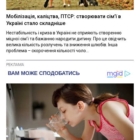
Мобілізація, каліцтва, ПТСР: створювати сім'ї в
Україні стало складніше
Нестабільність і криза в Україні не сприяють створенню
міцної сім'ї та бажанню народити дитину. Про це свідчить
велика кількість розлучень та зниження шлюбів. Інша
проблема – скорочення кількості чоло...