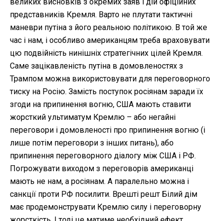
великих висновків з окремих заяв і дій офіційних
представників Кремля. Варто не плутати тактичні
маневри путіна з його реальною політикою. В той же
час і нам, і особливо американцям треба враховувати
цю подвійність нинішніх стратегічних цілей Кремля.
Саме зацікавленість путіна в домовленостях з
Трампом можна використовувати для переговорного
тиску на Росію. Замість поступок росіянам заради їх
згоди на припинення вогню, США мають ставити
жорсткий ультиматум Кремлю – або негайні
переговори і домовленості про припинення вогню (і
лише потім переговори з інших питань), або
припинення переговорного діалогу між США і РФ.
Погрожувати виходом з переговорів американці
мають не нам, а росіянам. А паралельно можна і
санкції проти РФ посилити. Врешті решт Білий дім
має продемонструвати Кремлю силу і переговорну
жорсткість. І тоді це матиме необхідний ефект.