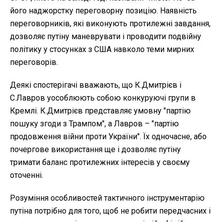
його наджорстку переговорну позицію. Наявність
переговорників, які виконують протилежні завдання,
дозволяє путіну маневрувати і проводити подвійну
політику у стосунках з США навколо теми мирних
переговорів.
Деякі спостерігачі вважають, що К.Дмитрієв і
С.Лавров уособлюють собою конкуруючі групи в
Кремлі. К.Дмитрієв представляє умовну "партію
пошуку згоди з Трампом", а Лавров – "партію
продовження війни проти України". Їх одночасне, або
почергове використання ще і дозволяє путіну
тримати баланс протилежних інтересів у своєму
оточенні.
Розуміння особливостей тактичного інструментарію
путіна потрібно для того, щоб не робити передчасних і