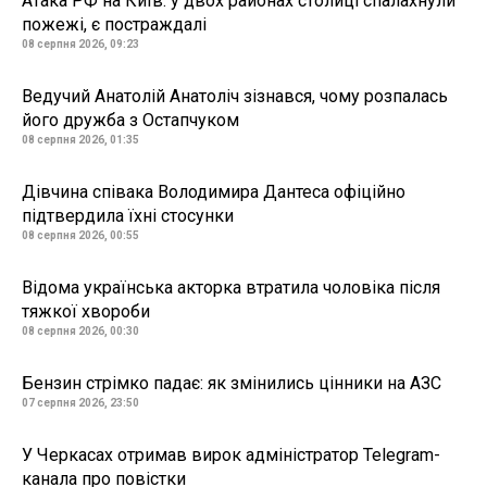
Атака РФ на Київ: у двох районах столиці спалахнули
пожежі, є постраждалі
08 серпня 2026, 09:23
Ведучий Анатолій Анатоліч зізнався, чому розпалась
його дружба з Остапчуком
08 серпня 2026, 01:35
Дівчина співака Володимира Дантеса офіційно
підтвердила їхні стосунки
08 серпня 2026, 00:55
Відома українська акторка втратила чоловіка після
тяжкої хвороби
08 серпня 2026, 00:30
Бензин стрімко падає: як змінились цінники на АЗС
07 серпня 2026, 23:50
У Черкасах отримав вирок адміністратор Telegram-
канала про повістки