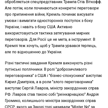
обробляється спецпредставник Трампа Стів Віткофф.
Але потім, коли починаються конкретні переговори
про припинення війни, Кремль починає висувати
умови і вимагати односторонніх поступок з боку
України, і навіть з боку США. Активно
використовується тактика затягування мирних
переговорів. Для Росії це не мета, а інструмент. В
Кремлі теж хочуть, щоб у Трампа урвався терпець,
але по відношенню до України.
Різні тактичні завдання Кремля виконують різні
путінські поплічники. В ролі "доброзичливого
переговорника" з США і "бізнес-спокусника" виступає
Кирил Дмитрієв, а в роли "злого переговорника"
виступає Сергій Лавров, міністр закордонних справ
РФ. Лавров став такою собі "реінкарнацією" Андрія
Громико, колишнього міністра закордонних справ
СРСР, якого на Заході тоді називали "Mister No" за