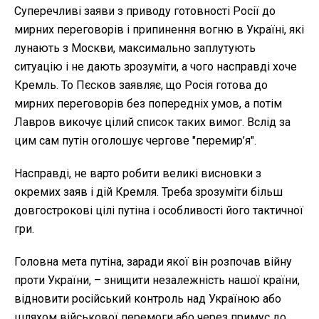
Суперечливі заяви з приводу готовності Росії до
мирних переговорів і припинення вогню в Україні, які
лунають з Москви, максимально заплутують
ситуацію і не дають зрозуміти, а чого насправді хоче
Кремль. То Пєсков заявляє, що Росія готова до
мирних переговорів без попередніх умов, а потім
Лавров викочує цілий список таких вимог. Вслід за
цим сам путін оголошує чергове "перемир’я".
Насправді, не варто робити великі висновки з
окремих заяв і дій Кремля. Треба зрозуміти більш
довгострокові цілі путіна і особливості його тактичної
гри.
Головна мета путіна, заради якої він розпочав війну
проти України, – знищити незалежність нашої країни,
відновити російський контроль над Україною або
шляхом військової перемоги або через примус до