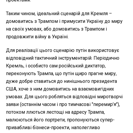
Таким чином, ідеальний сценарій для Кремля –
домовитись з Трампом і примусити Україну до миру
на своїх умовах, або домовитись з Трампом і
продовжити війну в Україні.
Для реалізації цього сценарію путін використовує
відповідний тактичний інструментарій. Періодично
Кремль, і особисто сам російський диктатор,
переконують Трампа, що путін щиро прагне миру,
дуже добре ставиться до нинішнього президента
США, хоче з ним домовитись на взаємовигідних
умовах. Для цього робляться відповідні миротворчі
заяви (останнім часом і про тимчасові "перемир’я"),
потоком ллються лестощі на адресу Трампа,
малюються його портрети, пропонуються супер-
привабливі бізнеси-проекти, наполегливо