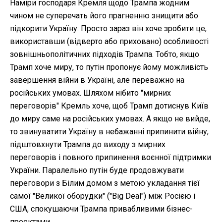
Наміри господаря Кремля щодо Трампа жодним
чином не суперечать його прагненню знищити або
підкорити Україну. Просто зараз він хоче зробити це,
використавши (відверто або приховано) особливості
зовнішньополітичних підходів Трампа. Тобто, якщо
Трамп хоче миру, то путін пропонує йому можливість
завершення війни в Україні, але переважно на
російських умовах. Шляхом нібито "мирних
переговорів" Кремль хоче, щоб Трамп дотиснув Київ
до миру саме на російських умовах. А якщо не вийде,
то звинуватити Україну в небажанні припинити війну,
підштовхнути Трампа до виходу з мирних
переговорів і повного припинення воєнної підтримки
України. Паралельно путін буде продовжувати
переговори з Білим домом з метою укладання тієї
самої "Великої оборудки" ("Big Deal") між Росією і
США, спокушаючи Трампа привабливими бізнес-
проектами.