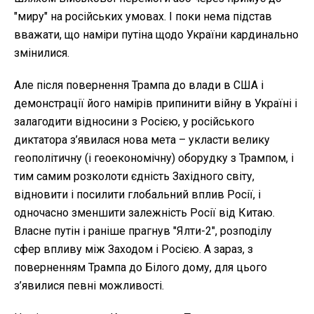
"миру" на російських умовах. І поки нема підстав
вважати, що наміри путіна щодо України кардинально
змінилися.
Але після повернення Трампа до влади в США і
демонстрації його намірів припинити війну в Україні і
залагодити відносини з Росією, у російського
диктатора з’явилася нова мета – укласти велику
геополітичну (і геоекономічну) оборудку з Трампом, і
тим самим розколоти єдність Західного світу,
відновити і посилити глобальний вплив Росії, і
одночасно зменшити залежність Росії від Китаю.
Власне путін і раніше прагнув "Ялти-2", розподілу
сфер впливу між Заходом і Росією. А зараз, з
поверненням Трампа до Білого дому, для цього
з’явилися певні можливості.