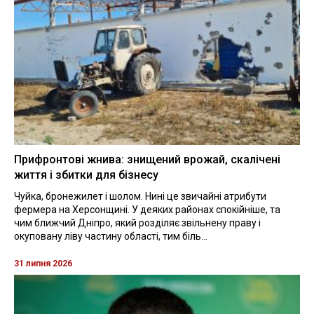
Прифронтові жнива: знищений врожай, скалічені
життя і збитки для бізнесу
Чуйка, бронежилет і шолом. Нині це звичайні атрибути
фермера на Херсонщині. У деяких районах спокійніше, та
чим ближчий Дніпро, який розділяє звільнену праву і
окуповану ліву частину області, тим біль...
31 липня 2026