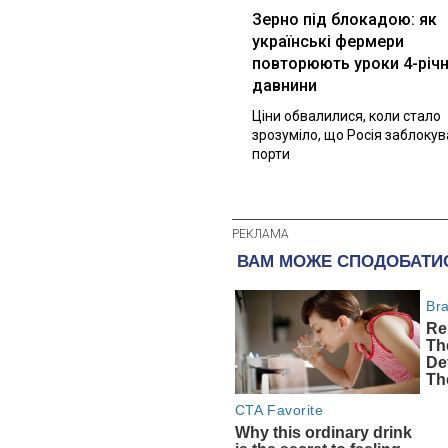
Зерно під блокадою: як
українські фермери
повторюють уроки 4-річн
давнини
Ціни обвалилися, коли стало
зрозуміло, що Росія заблоку
порти