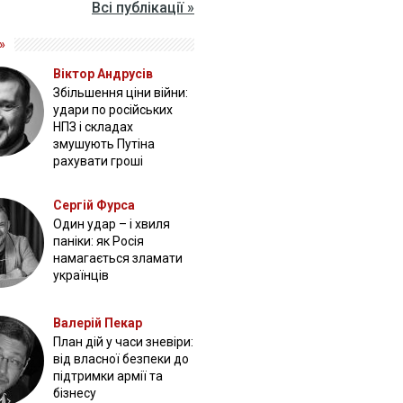
Всі публікації »
»
Віктор Андрусів
Збільшення ціни війни:
удари по російських
НПЗ і складах
змушують Путіна
рахувати гроші
Сергій Фурса
Один удар – і хвиля
паніки: як Росія
намагається зламати
українців
Валерій Пекар
План дій у часи зневіри:
від власної безпеки до
підтримки армії та
бізнесу