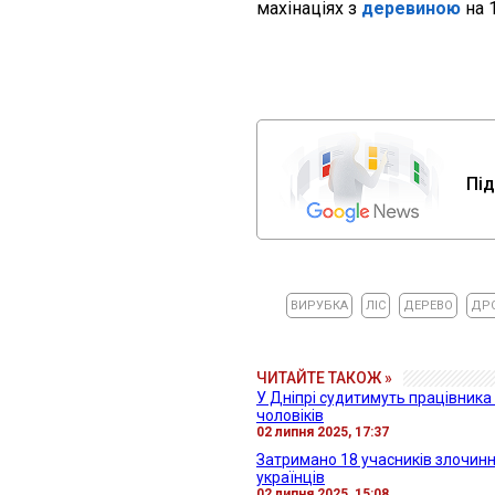
махінаціях з
деревиною
на 1
Під
ВИРУБКА
ЛІС
ДЕРЕВО
ДР
ЧИТАЙТЕ ТАКОЖ »
У Дніпрі судитимуть працівника 
чоловіків
02 липня 2025, 17:37
Затримано 18 учасників злочинно
українців
02 липня 2025, 15:08