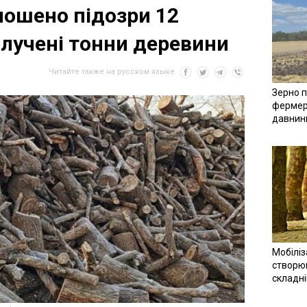
лошено підозри 12
илучені тонни деревини
Читайте также на русском языке
Зерно п
фермер
давнин
Мобіліз
створюв
складн