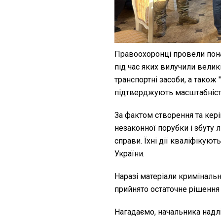
Правоохоронці провели пона
під час яких вилучили великі
транспортні засоби, а також 
підтверджують масштабність
За фактом створення та кер
незаконної порубки і збуту 
справи. Їхні дії кваліфікуют
України.
Наразі матеріали криміналь
прийнято остаточне рішення 
Нагадаємо, начальника надл