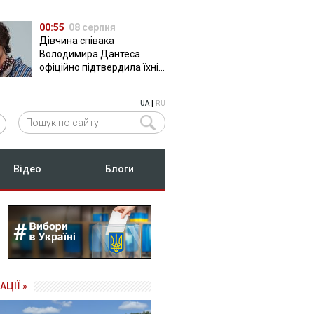
00:55
08 серпня
Дівчина співака
Володимира Дантеса
офіційно підтвердила їхні
стосунки
|
UA
RU
Відео
Блоги
АЦІЇ »