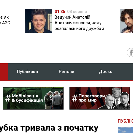
01:35
08 серпня
є: як
Ведучий Анатолій
а АЗС
Анатоліч зізнався, чому
розпалась його дружба з
Остапчуком
Публікації
Регіони
Досьє
ПУБЛІК
убка тривала з початку