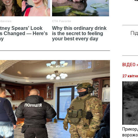
Пі
ВІДЕО 
27 квітн
Прикор
ворожої