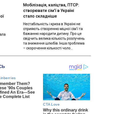
Мобілізація, каліцтва, ПТСР:
створювати сім'ї в Україні
ої
стало складніше
Нестабільність і криза в Україні не
сприяють створенню міцної сім'ї та
бажанню народити дитину. Про це
вала
свідчить велика кількість розлучень
та зниження шлюбів. Інша проблема
– скорочення кількості чоло...