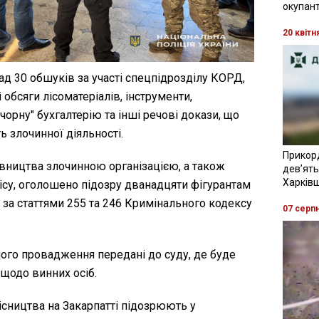
окупант
20 квітн
д 30 обшуків за участі спецпідрозділу КОРД,
 обсяги лісоматеріалів, інструменти,
"чорну" бухгалтерію та інші речові докази, що
 злочинної діяльності.
Прикор
івництва злочинною організацією, а також
девʼять
Харків
лісу, оголошено підозру дванадцяти фігурантам
ь за статтями 255 та 246 Кримінального кодексу
07 серп
ного провадження передані до суду, де буде
щодо винних осіб.
ісництва на Закарпатті підозрюють у