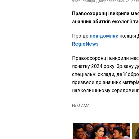
Фото: поліція Дніпропетровської обла
Правоохоронці викрили мас
значних збитків екології 
Про це
повідомляє
поліція 
RegioNews
.
Правоохоронці викрили масш
початку 2024 року. Зрізану
спеціальні склади, де її обро
призвели до значних матері
навколишньому середовищу