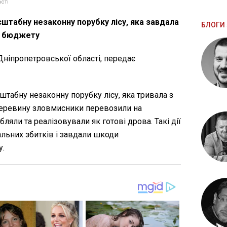
сті
штабну незаконну порубку лісу, яка завдала
БЛОГИ 
та бюджету
Дніпропетровської області, передає
табну незаконну порубку лісу, яка тривала з
 деревину зловмисники перевозили на
бляли та реалізовували як готові дрова. Такі дії
альних збитків і завдали шкоди
.