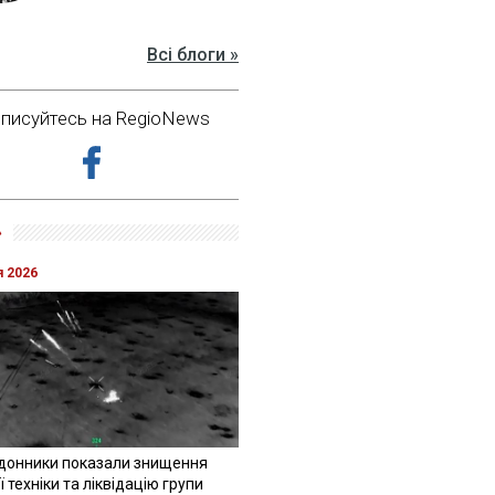
Всі блоги »
дписуйтесь на RegioNews
»
я 2026
донники показали знищення
 техніки та ліквідацію групи