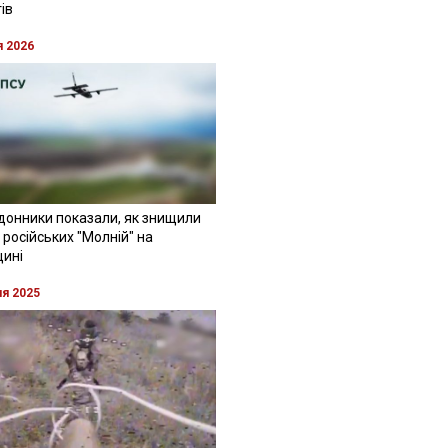
ів
я 2026
донники показали, як знищили
 російських "Молній" на
щині
ня 2025