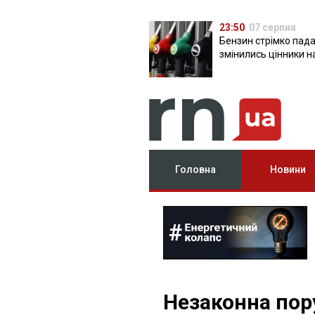
23:50
07 серпня
Бензин стрімко пада
змінились цінники н
Головна
Новини
Незаконна пор