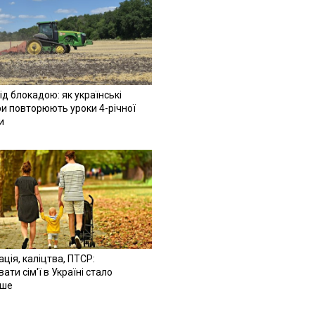
ід блокадою: як українські
и повторюють уроки 4-річної
и
ація, каліцтва, ПТСР:
ати сім'ї в Україні стало
іше