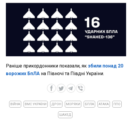
Раніше прикордонники показали, як
збили понад 20
ворожих БпЛА
на Півночі та Півдні України.
ВІЙНА
ВМС УКРАЇНИ
ДРОН
МОРЯКИ
БПЛА
АТАКА
ППО
ШАХЕД