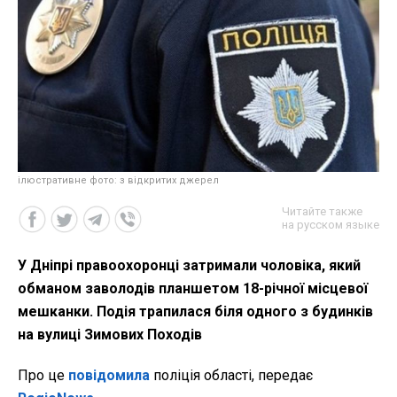
ілюстративне фото: з відкритих джерел
Читайте также
на русском языке
У Дніпрі правоохоронці затримали чоловіка, який
обманом заволодів планшетом 18-річної місцевої
мешканки. Подія трапилася біля одного з будинків
на вулиці Зимових Походів
Про це
повідомила
поліція області, передає