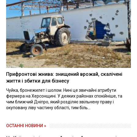
Прифронтові жнива: знищений врожай, скалічені
життя і збитки для бізнесу
Чуйка, бронежилет і шолом. Нині це звичайні атрибути
фермера на Херсонщині. У деяких районах спокійніше, та
чим ближчий Дніпро, який розділяє звільнену праву і
окуповану ліву частину області, тим біль...
ОСТАННІ НОВИНИ »