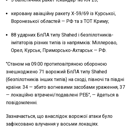
керовану авіаційну ракету Х-59/69 із Курської,
Воронезької областей — РФ та з ТОТ Криму;
88 ударних БпЛА типу Shahed і безпілотників-
імітаторів різних типів із напрямків: Міллерово,
Орел, Курськ, Приморсько-Ахтарськ — РФ.
"Станом на 09.00 протиповітряною обороною
знешкоджено 71 ворожий БпЛА типу Shahed
(безпілотників інших типів) на сході, півночі та півдні
країни. 34
— збито вогневими засобами ураження, 37
— локаційно втрачені/подавлені РЕБ", — йдеться в
повідомленні.
Зазначається, що внаслідок ворожої атаки було
зафіксовано
влучання у восьми локаціях.