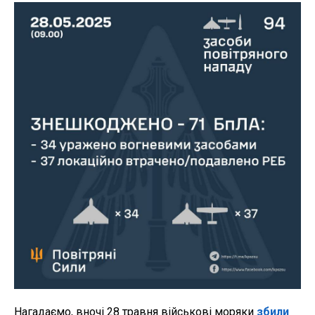
Нагадаємо, вночі 28 травня військові моряки
збили