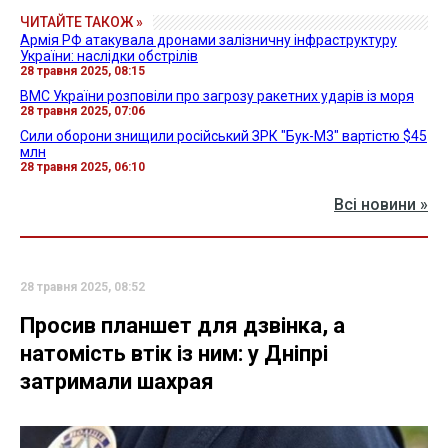
ЧИТАЙТЕ ТАКОЖ »
Армія РФ атакувала дронами залізничну інфраструктуру
України: наслідки обстрілів
28 травня 2025, 08:15
ВМС України розповіли про загрозу ракетних ударів із моря
28 травня 2025, 07:06
Сили оборони знищили російський ЗРК "Бук-М3" вартістю $45
млн
28 травня 2025, 06:10
Всі новини »
28 травня 2025, 08:52
Просив планшет для дзвінка, а
натомість втік із ним: у Дніпрі
затримали шахрая