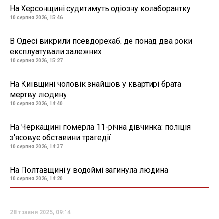
На Херсонщині судитимуть одіозну колаборантку
10 серпня 2026, 15:46
В Одесі викрили псевдорехаб, де понад два роки
експлуатували залежних
10 серпня 2026, 15:27
На Київщині чоловік знайшов у квартирі брата
мертву людину
10 серпня 2026, 14:40
На Черкащині померла 11-річна дівчинка: поліція
з'ясовує обставини трагедії
10 серпня 2026, 14:37
На Полтавщині у водоймі загинула людина
10 серпня 2026, 14:20
28 травня 2025, 09:14