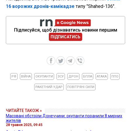
16 ворожих дронів-камікадзе
типу "Shahed-136".
Підписуйся, щоб дізнаватись новини першим
ПІДПИСАТИСЬ
РФ
ВІЙНА
ОКУПАНТИ
ЗСУ
ДРОН
БПЛА
АТАКА
ППО
РАКЕТНИЙ УДАР
ПОВІТРЯНІ СИЛИ
ЧИТАЙТЕ ТАКОЖ »
Масовані обстріли Донеччини: окупанти поранили 8 мирних
жителів
28 травня 2025, 09:45