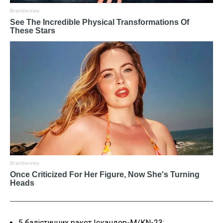
5 балістичних ракет Іскандер-М/KN-23;