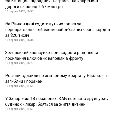
На Київщині підрядник "нагрівся" на капремонті
дороги на понад 2,67 млн грн
10 серпня 2026, 16:57
На Рівненщині судитимуть чоловіка за
переправлення військовозобов’язаних через кордон
за $20 тисяч
10 серпня 2026, 16:36
Зеленський анонсував нові кадрові рішення та
посилення ключових напрямків фронту
10 серпня 2026, 16:25
Росіяни вдарили по житловому кварталу Нікополя: є
загиблий і поранені
10 серпня 2026, 15:59
У Запоріжжі 18 поранених: КАБ повністю зруйнував
будинок - лікарі бояться за життя дитини
10 серпня 2026, 15:55