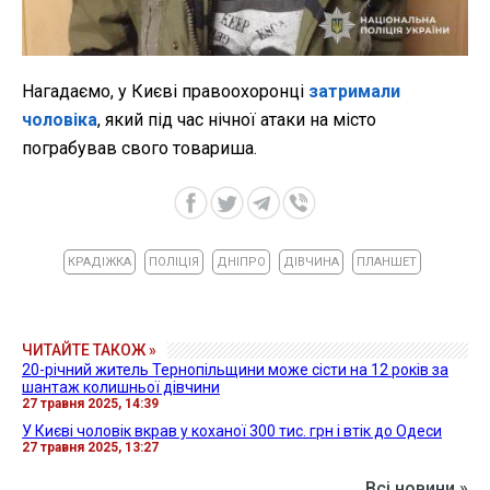
Нагадаємо, у Києві правоохоронці
затримали
чоловіка
, який під час нічної атаки на місто
пограбував свого товариша.
КРАДІЖКА
ПОЛІЦІЯ
ДНІПРО
ДІВЧИНА
ПЛАНШЕТ
ЧИТАЙТЕ ТАКОЖ »
20-річний житель Тернопільщини може сісти на 12 років за
шантаж колишньої дівчини
27 травня 2025, 14:39
У Києві чоловік вкрав у коханої 300 тис. грн і втік до Одеси
27 травня 2025, 13:27
Всі новини »