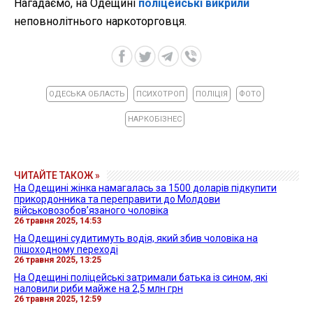
Нагадаємо, на Одещині
поліцейські викрили
неповнолітнього наркоторговця.
ОДЕСЬКА ОБЛАСТЬ
ПСИХОТРОП
ПОЛІЦІЯ
ФОТО
НАРКОБІЗНЕС
ЧИТАЙТЕ ТАКОЖ »
На Одещині жінка намагалась за 1500 доларів підкупити
прикордонника та переправити до Молдови
військовозобов’язаного чоловіка
26 травня 2025, 14:53
На Одещині судитимуть водія, який збив чоловіка на
пішоходному переході
26 травня 2025, 13:25
На Одещині поліцейські затримали батька із сином, які
наловили риби майже на 2,5 млн грн
26 травня 2025, 12:59