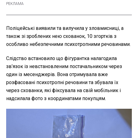
Поліцейські виявили та вилучила у зловмисниці, а
також зі зроблених нею схованок, 10 згортків з
особливо небезпечними психотропними речовинами.
Слідство встановило що фігурантка налагодила
зв’язок із невстановленим постачальником через
один із месенджерів. Вона отримувала вже
розфасовані психотропні речовини та збувала їх
через схованки, які фіксувала на свій мобільник і
надсилала фото з координатами покупцям.