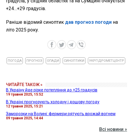
градусів, у східних областях та на Сумщині очікується
+24…+29 градусів.
Раніше відомий синоптик
дав прогноз погоди
на
літо 2025 року.
ПОГОДА
ПРОГНОЗ
ОПАДИ
СИНОПТИКИ
УКРГІДРОМЕТЦЕНТР
ЧИТАЙТЕ ТАКОЖ »
В Україну йде різке потепління до +25 градусів
19 травня 2025, 15:52
В Україні прогнозують холодну і дощову погоду
12 травня 2025, 15:21
Заморозки на Волині: фермери рятують врожай вогнем
09 травня 2025, 14:44
Всі новини »