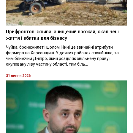
Прифронтові жнива: знищений врожай, скалічені
життя і збитки для бізнесу
Чуйка, бронежилет і шолом. Нині це звичайні атрибути
фермера на Херсонщині. У деяких районах спокійніше, та
чим ближчий Дніпро, який розділяє звільнену праву і
окуповану ліву частину області, тим біль...
31 липня 2026