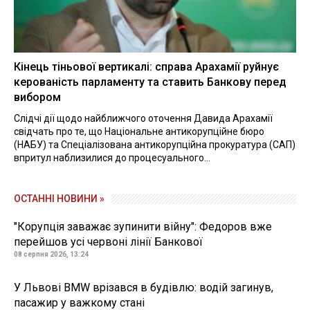
Кінець тіньової вертикалі: справа Арахамії руйнує
керованість парламенту та ставить Банкову перед
вибором
Слідчі дії щодо найближчого оточення Давида Арахамії
свідчать про те, що Національне антикорупційне бюро
(НАБУ) та Спеціалізована антикорупційна прокуратура (САП)
впритул наблизилися до процесуального...
ОСТАННІ НОВИНИ »
"Корупція заважає зупинити війну": Федоров вже
перейшов усі червоні лінії Банкової
08 серпня 2026, 13:24
У Львові BMW врізався в будівлю: водій загинув,
пасажир у важкому стані