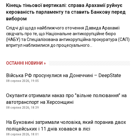
Кінець тіньової вертикалі: справа Арахамії руйнує
керованість парламенту та ставить Банкову перед
вибором
Слідчі дії щодо найближчого оточення Давида Арахамії
свідчать про те, що Національне антикорупційне бюро
(НАБУ) та Спеціалізована антикорупційна прокуратура (САП)
впритул наблизилися до процесуального...
ОСТАННІ НОВИНИ »
Війська РФ просунулися на Донеччині – DeepState
08 серпня 2026, 19:05
Окупанти отримали наказ про "вільне полювання" на
автотранспорт на Херсонщині
08 серпня 2026, 18:39
На Буковині затримали чоловіка, який поранив двох
поліцейських і 11 днів ховався в лісі
08 серпня 2026, 18:01