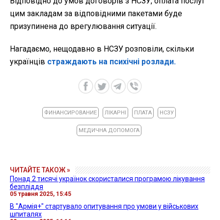
Відповідно до умов договорів з НСЗУ, оплата послуг
цим закладам за відповідними пакетами буде
призупинена до врегулювання ситуації.
Нагадаємо, нещодавно в НСЗУ розповіли, скільки
українців
страждають на психічні розлади.
ФИНАНСИРОВАНИЕ
ЛІКАРНІ
ПЛАТА
НСЗУ
МЕДИЧНА ДОПОМОГА
ЧИТАЙТЕ ТАКОЖ »
Понад 2 тисячі українок скористалися програмою лікування
безпліддя
05 травня 2025, 15:45
В "Армія+" стартувало опитування про умови у військових
шпиталях