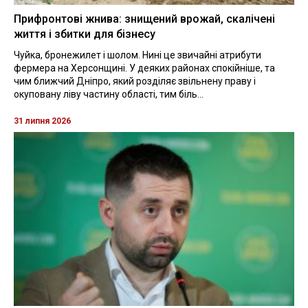
Прифронтові жнива: знищений врожай, скалічені
життя і збитки для бізнесу
Чуйка, бронежилет і шолом. Нині це звичайні атрибути
фермера на Херсонщині. У деяких районах спокійніше, та
чим ближчий Дніпро, який розділяє звільнену праву і
окуповану ліву частину області, тим біль...
31 липня 2026