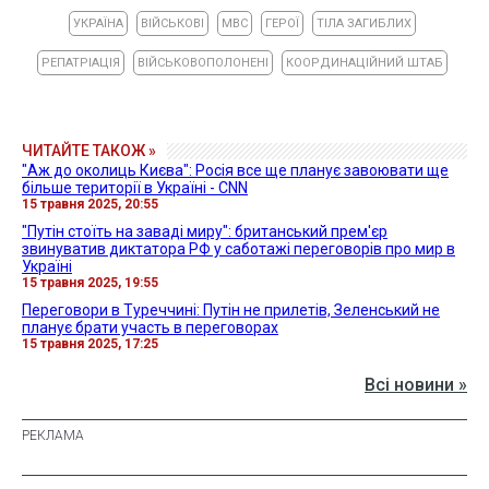
УКРАЇНА
ВІЙСЬКОВІ
МВС
ГЕРОЇ
ТІЛА ЗАГИБЛИХ
РЕПАТРІАЦІЯ
ВІЙСЬКОВОПОЛОНЕНІ
КООРДИНАЦІЙНИЙ ШТАБ
ЧИТАЙТЕ ТАКОЖ »
"Аж до околиць Києва": Росія все ще планує завоювати ще
більше території в Україні - CNN
15 травня 2025, 20:55
"Путін стоїть на заваді миру": британський прем'єр
звинуватив диктатора РФ у саботажі переговорів про мир в
Україні
15 травня 2025, 19:55
Переговори в Туреччині: Путін не прилетів, Зеленський не
планує брати участь в переговорах
15 травня 2025, 17:25
Всі новини »