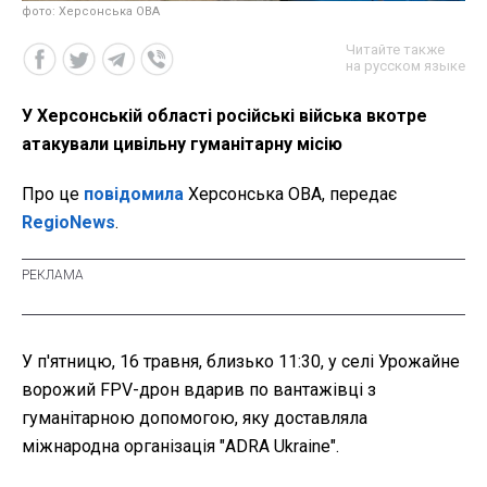
фото: Херсонська ОВА
Читайте также
на русском языке
У Херсонській області російські війська вкотре
атакували цивільну гуманітарну місію
Про це
повідомила
Херсонська ОВА, передає
RegioNews
.
У п'ятницю, 16 травня, близько 11:30, у селі Урожайне
ворожий FPV-дрон вдарив по вантажівці з
гуманітарною допомогою, яку доставляла
міжнародна організація "ADRA Ukraine".