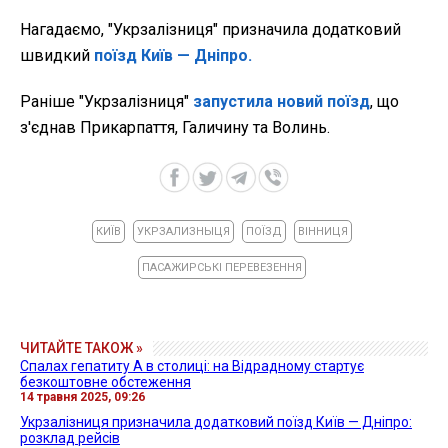
Нагадаємо,
"Укрзалізниця" призначила додатковий
швидкий
поїзд Київ — Дніпро.
Раніше "Укрзалізниця"
запустила новий поїзд
, що
з'єднав Прикарпаття, Галичину та Волинь.
КИЇВ
УКРЗАЛИЗНЫЦЯ
ПОЇЗД
ВІННИЦЯ
ПАСАЖИРСЬКІ ПЕРЕВЕЗЕННЯ
ЧИТАЙТЕ ТАКОЖ »
Спалах гепатиту А в столиці: на Відрадному стартує
безкоштовне обстеження
14 травня 2025, 09:26
Укрзалізниця призначила додатковий поїзд Київ — Дніпро:
розклад рейсів