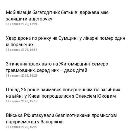
Мобілізація багатодітних батьків: держава має
залишити відстрочку
08 серпня 2026, 17:24
Удар дрона по ринку на Сумщині: у лікарні помер один
із поранених
08 серпня 2026, 16:53
Зіткнення трьох авто на Житомирщині: семеро
травмованих, серед них – двоє дітей
08 серпня 2026, 16:26
Понад 25 років займався поверненням тіл загиблих
на війні: у Києві попрощалися з Олексієм Юковим
08 серпня 2026, 15:57
Війська РФ атакували безпілотниками промислові
підприємства у Запоріжжі
08 серпня 2026, 15:20