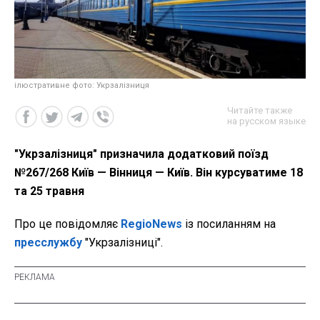
ілюстративне фото: Укрзалізниця
Читайте также
на русском языке
"Укрзалізниця" призначила додатковий поїзд
№267/268 Київ — Вінниця — Київ. Він курсуватиме 18
та 25 травня
Про це повідомляє
RegioNews
із посиланням на
пресслужбу
"Укрзалізниці".