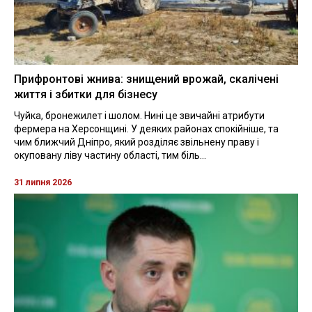
Прифронтові жнива: знищений врожай, скалічені
життя і збитки для бізнесу
Чуйка, бронежилет і шолом. Нині це звичайні атрибути
фермера на Херсонщині. У деяких районах спокійніше, та
чим ближчий Дніпро, який розділяє звільнену праву і
окуповану ліву частину області, тим біль...
31 липня 2026