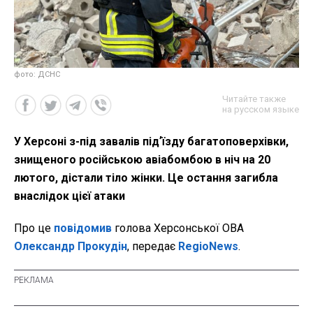
фото: ДСНС
Читайте также
на русском языке
У Херсоні з-під завалів підʼїзду багатоповерхівки,
знищеного російською авіабомбою в ніч на 20
лютого, дістали тіло жінки. Це остання загибла
внаслідок цієї атаки
Про це
повідомив
голова Херсонської ОВА
Олександр Прокудін
, передає
RegioNews
.