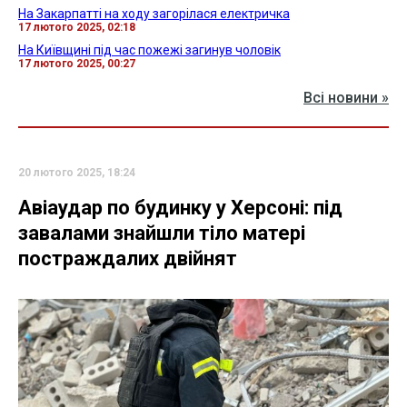
На Закарпатті на ходу загорілася електричка
17 лютого 2025, 02:18
На Київщині під час пожежі загинув чоловік
17 лютого 2025, 00:27
Всі новини »
20 лютого 2025, 18:24
Авіаудар по будинку у Херсоні: під
завалами знайшли тіло матері
постраждалих двійнят