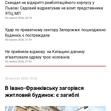
Скандал на відкритті реабілітаційного корпусу у
Львові: Садовий відреагував на візит представника
УПЦ МП
06 серпня 2026, 22:18
Удар по приватному сектору Запоріжжя: пошкоджено
будинки, є постраждала
06 серпня 2026, 21:59
Не прийняли відмову: на Київщині дівчину
зґвалтували одразу троє чоловіків
06 серпня 2026, 21:55
20 лютого 2025, 18:30
В Івано-Франківську загорівся
житловий будинок: є загиблі