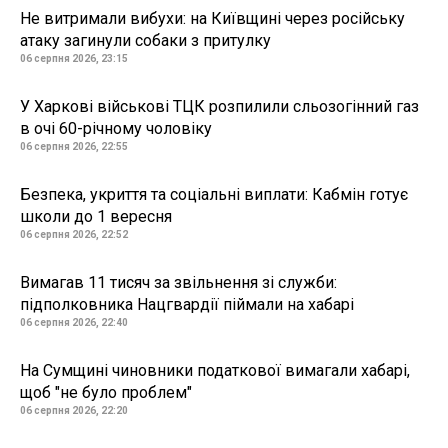
Не витримали вибухи: на Київщині через російську
атаку загинули собаки з притулку
06 серпня 2026, 23:15
У Харкові військові ТЦК розпилили сльозогінний газ
в очі 60-річному чоловіку
06 серпня 2026, 22:55
Безпека, укриття та соціальні виплати: Кабмін готує
школи до 1 вересня
06 серпня 2026, 22:52
Вимагав 11 тисяч за звільнення зі служби:
підполковника Нацгвардії піймали на хабарі
06 серпня 2026, 22:40
На Сумщині чиновники податкової вимагали хабарі,
щоб "не було проблем"
06 серпня 2026, 22:20