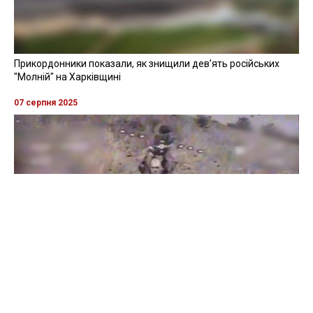
Прикордонники показали, як знищили девʼять російських
"Молній" на Харківщині
07 серпня 2025
Бійці "Фенікса" ліквідували піхоту й бронетехніку ворога на
Донеччині