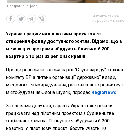
Ілюстративне фото
Читайте также
на русском языке
Україна працює над пілотним проєктом зі
створення фонду доступного житла. Відомо, що в
межах цієї програми збудують близько 6 200
квартир в 10 різних регіонах країни
Про це розповіла голова партії "Слуга народу", голова
комітету ВР з питань організації державної влади,
місцевого самоврядування, регіонального розвитку і
містобудування Олена Шуляк, передає
RegioNews
.
За словами депутата, зараз в Україні вже почали
працювати над пілотним проєктом з будівництва
соціального житла. Планується збудувати 6 200
квартир. У пілотному проєкті беруть участь 10