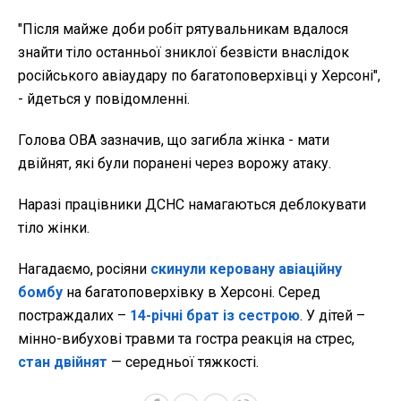
"Після майже доби робіт рятувальникам вдалося
знайти тіло останньої зниклої безвісти внаслідок
російського авіаудару по багатоповерхівці у Херсоні",
- йдеться у повідомленні.
Голова ОВА зазначив, що загибла жінка - мати
двійнят, які були поранені через ворожу атаку.
Наразі працівники ДСНС намагаються деблокувати
тіло жінки.
Нагадаємо, росіяни
скинули керовану авіаційну
бомбу
на багатоповерхівку в Херсоні. Серед
постраждалих –
14-річні брат із сестрою
. У дітей –
мінно-вибухові травми та гостра реакція на стрес,
стан двійнят
— середньої тяжкості.