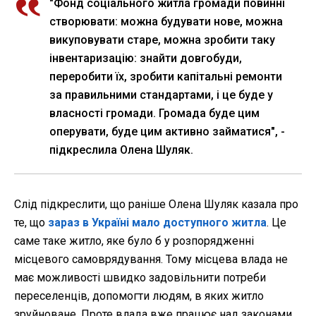
"Фонд соціального житла громади повинні
створювати: можна будувати нове, можна
викуповувати старе, можна зробити таку
інвентаризацію: знайти довгобуди,
переробити їх, зробити капітальні ремонти
за правильними стандартами, і це буде у
власності громади. Громада буде цим
оперувати, буде цим активно займатися", -
підкреслила Олена Шуляк.
Слід підкреслити, що раніше Олена Шуляк казала про
те, що
зараз в Україні мало доступного житла
. Це
саме таке житло, яке було б у розпорядженні
місцевого самоврядування. Тому місцева влада не
має можливості швидко задовільнити потреби
переселенців, допомогти людям, в яких житло
зруйноване. Проте влада вже працює над законами,