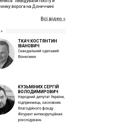
Фенікса" ліквідували піхоту й
хніку ворога на Донеччині
Всі відео »
 »
ТКАЧ КОСТЯНТИН
ІВАНОВИЧ
Скандальний одеський
бізнесмен
КУЗЬМІНИХ СЕРГІЙ
ВОЛОДИМИРОВИЧ
Народний депутат України,
підприємець, засновник
благодійного фонду.
Фігурант антикорупційних
розслідувань