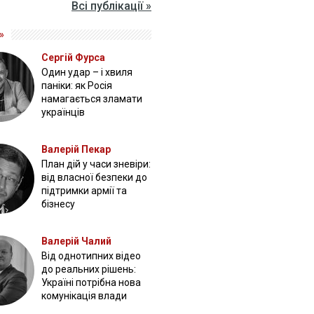
Всі публікації »
»
Сергій Фурса
Один удар – і хвиля
паніки: як Росія
намагається зламати
українців
Валерій Пекар
План дій у часи зневіри:
від власної безпеки до
підтримки армії та
бізнесу
Валерій Чалий
Від однотипних відео
до реальних рішень:
Україні потрібна нова
комунікація влади