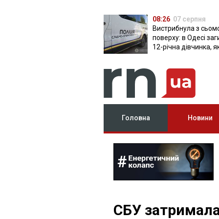
08:26
07 серпня
Вистрибнула з сьом
поверху: в Одесі за
12-річна дівчинка, я
приїхала на відпочи
Головна
Новини
СБУ затримала