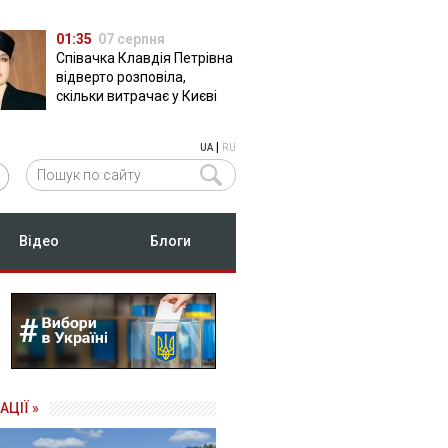
01:35
07 серпня
Співачка Клавдія Петрівна
відверто розповіла,
скільки витрачає у Києві
|
UA
RU
Відео
Блоги
АЦІЇ »