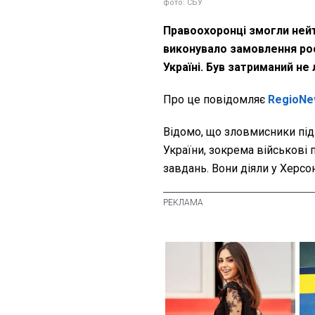
фото: СБУ
Правоохоронці змогли нейт
виконувало замовлення рос
Україні. Був затриманий не
Про це повідомляє
RegioNe
Відомо, що зловмисники пі
України, зокрема військові 
завдань. Вони діяли у Херсо