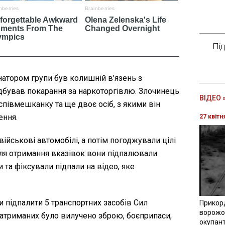
Пі
атором групи був колишній в’язень з
дбував покарання за наркоторгівлю. Злочинець
ВІДЕО 
співмешканку та ще двоє осіб, з якими він
ення.
27 квітн
йськові автомобілі, а потім погоджували цілі
сля отримання вказівок вони підпалювали
 та фіксували підпали на відео, яке
и підпалити 5 транспортних засобів Сил
Прикор
ворожої
затриманих було вилучено зброю, боєприпаси,
окупант