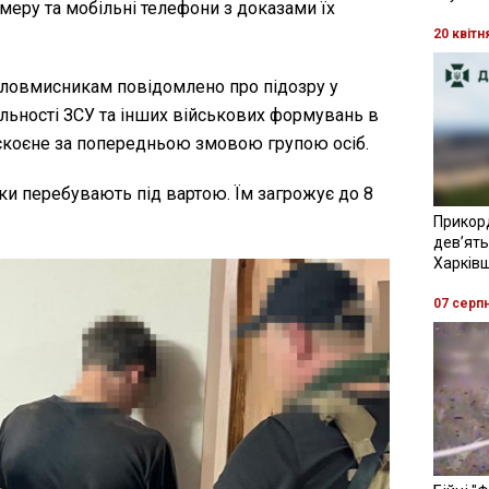
амеру та мобільні телефони з доказами їх
20 квітн
зловмисникам повідомлено про підозру у
льності ЗСУ та інших військових формувань в
 скоєне за попередньою змовою групою осіб.
ки перебувають під вартою. Їм загрожує до 8
Прикор
девʼять
Харків
07 серп