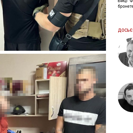
Бійці "
бронете
ДОСЬЄ