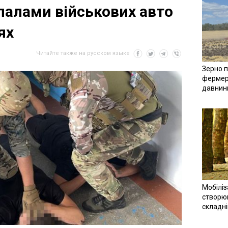
палами військових авто
ях
Читайте также на русском языке
Зерно п
фермер
давнин
Мобіліз
створюв
складн