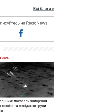
Всі блоги »
дписуйтесь на RegioNews
»
я 2026
донники показали знищення
 техніки та ліквідацію групи
ів