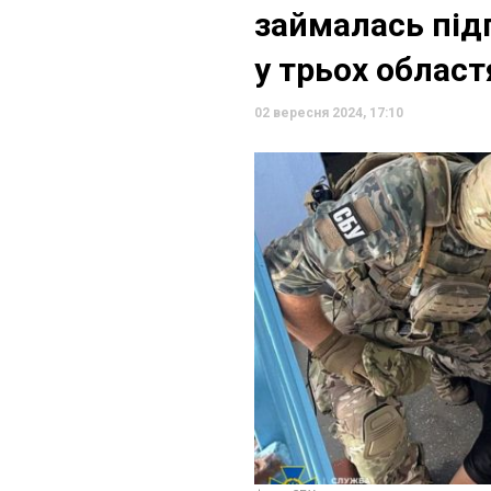
займалась під
у трьох област
02 вересня 2024, 17:10