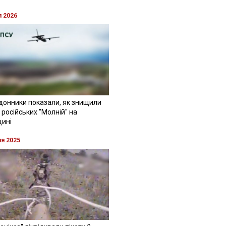
я 2026
донники показали, як знищили
 російських "Молній" на
щині
ня 2025