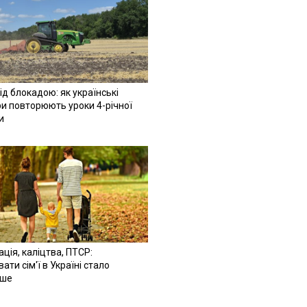
ід блокадою: як українські
и повторюють уроки 4-річної
и
ація, каліцтва, ПТСР:
ати сім'ї в Україні стало
іше