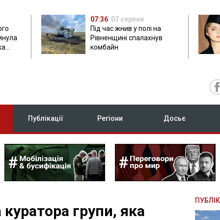
07:36
07 серпня
ого
Під час жнив у полі на
гинула
Рівненщині спалахнув
ка
комбайн
нок
Публікації
Регіони
Досьє
ПУБЛІК
 куратора групи, яка