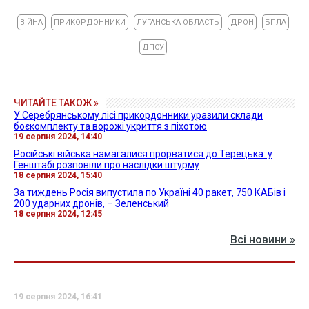
ВІЙНА
ПРИКОРДОННИКИ
ЛУГАНСЬКА ОБЛАСТЬ
ДРОН
БПЛА
ДПСУ
ЧИТАЙТЕ ТАКОЖ »
У Серебрянському лісі прикордонники уразили склади
боєкомплекту та ворожі укриття з піхотою
19 серпня 2024, 14:40
Російські війська намагалися прорватися до Терецька: у
Генштабі розповіли про наслідки штурму
18 серпня 2024, 15:40
За тиждень Росія випустила по Україні 40 ракет, 750 КАБів і
200 ударних дронів, – Зеленський
18 серпня 2024, 12:45
Всі новини »
19 серпня 2024, 16:41