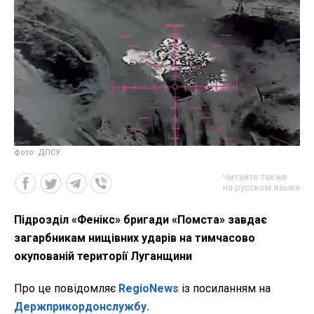
фото: ДПСУ
Читайте также
на русском языке
Підрозділ «Фенікс» бригади «Помста» завдає
загарбникам нищівних ударів на тимчасово
окупованій території Луганщини
Про це повідомляє
RegioNews
із посиланням на
Держприкордонслужбу.