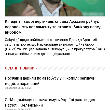
Кінець тіньової вертикалі: справа Арахамії руйнує
керованість парламенту та ставить Банкову перед
вибором
Слідчі дії щодо найближчого оточення Давида Арахамії
свідчать про те, що Національне антикорупційне бюро
(НАБУ) та Спеціалізована антикорупційна прокуратура (САП)
впритул наблизилися до процесуального...
ОСТАННІ НОВИНИ »
Росіяни вдарили по автобусу у Нікополі: загинув
водій, є поранений
08 серпня 2026, 14:50
США щомісяця постачатимуть Україні ракети для
Patriot – Зеленський
08 серпня 2026, 14:22