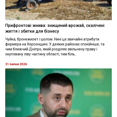
Прифронтові жнива: знищений врожай, скалічені
життя і збитки для бізнесу
Чуйка, бронежилет і шолом. Нині це звичайні атрибути
фермера на Херсонщині. У деяких районах спокійніше, та
чим ближчий Дніпро, який розділяє звільнену праву і
окуповану ліву частину області, тим біль...
31 липня 2026