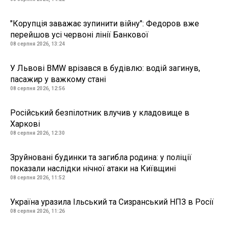
"Корупція заважає зупинити війну": Федоров вже
перейшов усі червоні лінії Банкової
08 серпня 2026, 13:24
У Львові BMW врізався в будівлю: водій загинув,
пасажир у важкому стані
08 серпня 2026, 12:56
Російський безпілотник влучив у кладовище в
Харкові
08 серпня 2026, 12:30
Зруйновані будинки та загибла родина: у поліції
показали наслідки нічної атаки на Київщині
08 серпня 2026, 11:52
Україна уразила Ільський та Сизранський НПЗ в Росії
08 серпня 2026, 11:26