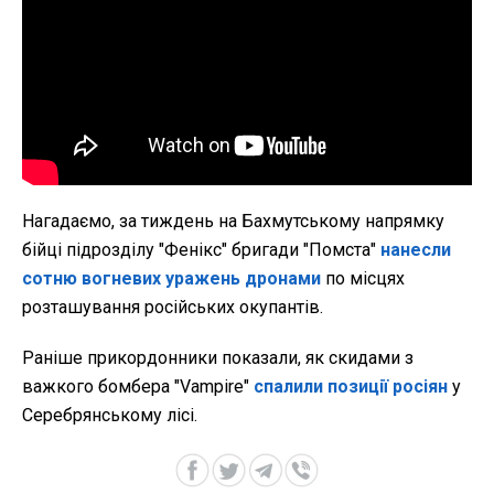
Нагадаємо, за тиждень на Бахмутському напрямку
бійці підрозділу "Фенікс" бригади "Помста"
нанесли
сотню вогневих уражень дронами
по місцях
розташування російських окупантів.
Раніше прикордонники показали, як скидами з
важкого бомбера "Vampire"
спалили позиції росіян
у
Серебрянському лісі.