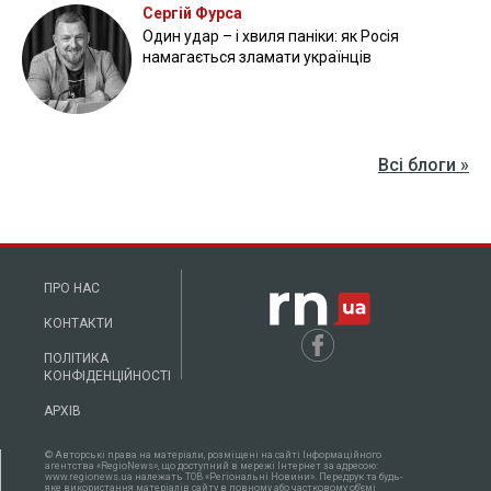
Сергій Фурса
Один удар – і хвиля паніки: як Росія
намагається зламати українців
Всі блоги »
ПРО НАС
КОНТАКТИ
ПОЛІТИКА
КОНФІДЕНЦІЙНОСТІ
АРХІВ
© Авторські права на матеріали, розміщені на сайті Інформаційного
агентства «RegioNews», що доступний в мережі Інтернет за адресою:
www.regionews.ua належать ТОВ «Регіональні Новини». Передрук та будь-
яке використання матеріалів сайту в повному або частковому об'ємі