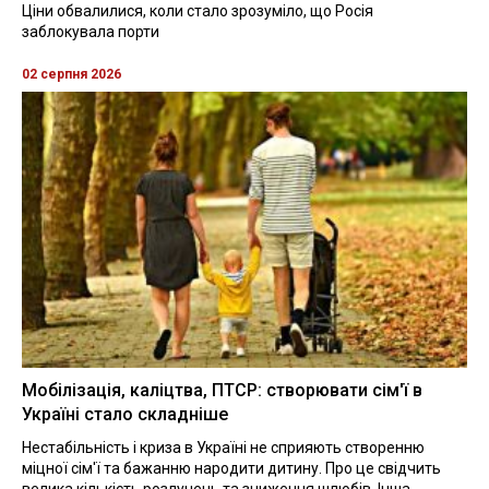
Ціни обвалилися, коли стало зрозуміло, що Росія
заблокувала порти
02 серпня 2026
Мобілізація, каліцтва, ПТСР: створювати сім'ї в
Україні стало складніше
Нестабільність і криза в Україні не сприяють створенню
міцної сім'ї та бажанню народити дитину. Про це свідчить