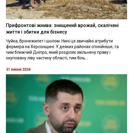
Прифронтові жнива: знищений врожай, скалічені
життя і збитки для бізнесу
Чуйка, бронежилет і шолом. Нині це звичайні атрибути
фермера на Херсонщині. У деяких районах спокійніше, та
чим ближчий Дніпро, який розділяє звільнену праву і
окуповану ліву частину області, тим біль...
31 липня 2026