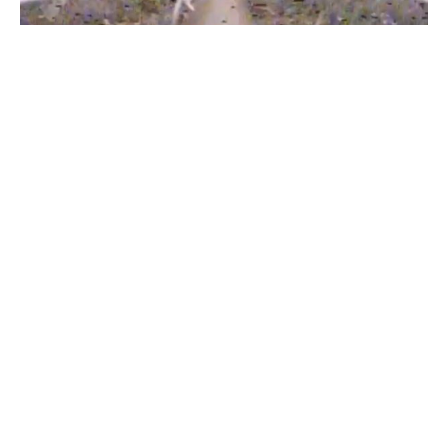
Бійці "Фенікса" ліквідували піхоту й бронетехніку ворога на
Донеччині
Всі відео »
ПУБЛІКАЦІЇ »
Зерно під блокадою: як українські фермери повторюють
уроки 4-річної давнини