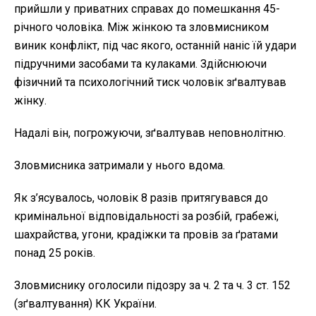
прийшли у приватних справах до помешкання 45-
річного чоловіка. Між жінкою та зловмисником
виник конфлікт, під час якого, останній наніс їй удари
підручними засобами та кулаками. Здійснюючи
фізичний та психологічний тиск чоловік зґвалтував
жінку.
Надалі він, погрожуючи, зґвалтував неповнолітню.
Зловмисника затримали у нього вдома.
Як з’ясувалось, чоловік 8 разів притягувався до
кримінальної відповідальності за розбій, грабежі,
шахрайства, угони, крадіжки та провів за ґратами
понад 25 років.
Зловмиснику оголосили підозру за ч. 2 та ч. 3 ст. 152
(зґвалтування) КК України.