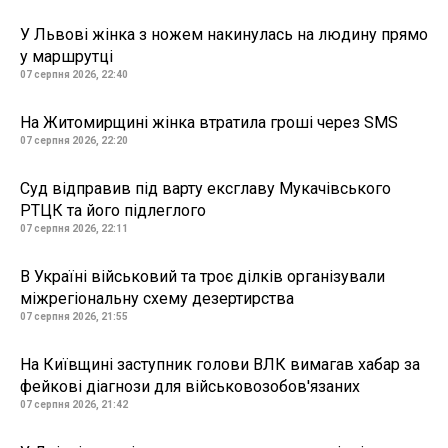
У Львові жінка з ножем накинулась на людину прямо
у маршрутці
07 серпня 2026, 22:40
На Житомирщині жінка втратила гроші через SMS
07 серпня 2026, 22:20
Суд відправив під варту ексглаву Мукачівського
РТЦК та його підлеглого
07 серпня 2026, 22:11
В Україні військовий та троє ділків організували
міжрегіональну схему дезертирства
07 серпня 2026, 21:55
На Київщині заступник голови ВЛК вимагав хабар за
фейкові діагнози для військовозобов'язаних
07 серпня 2026, 21:42