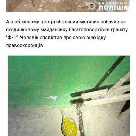
А в обласному центрі 56-річний містянин побачив на
сходинковому майданчику багатоповерхівки гранату
"Ф-1”. Чоловік сповістив про свою знахідку
правоохоронців.