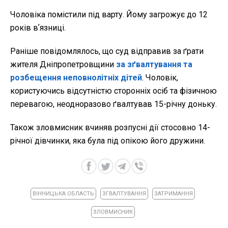
Чоловіка помістили під варту. Йому загрожує до 12
років вʼязниці.
Раніше повідомлялось, що суд відправив за ґрати
жителя Дніпропетровщини
за зґвалтування та
розбещення неповнолітніх дітей
. Чоловік,
користуючись відсутністю сторонніх осіб та фізичною
перевагою, неодноразово ґвалтував 15-річну доньку.
Також зловмисник вчиняв розпусні дії стосовно 14-
річної дівчинки, яка була під опікою його дружини.
ВІННИЦЬКА ОБЛАСТЬ
ЗГВАЛТУВАННЯ
ЗАТРИМАННЯ
ЗЛОВМИСНИК