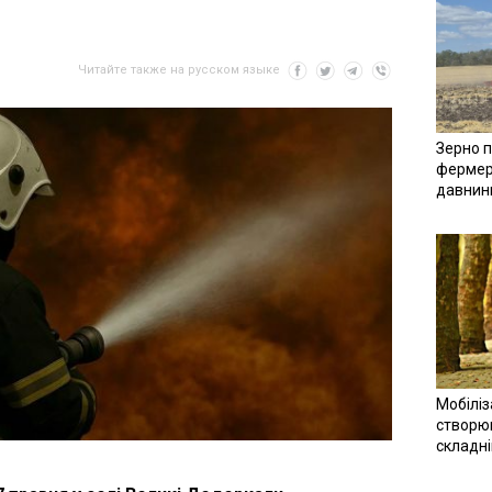
Читайте также на русском языке
Зерно п
фермер
давнин
Мобіліз
створюв
складн