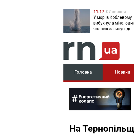
11:17
07 серпня
У морі в Коблевому
вибухнула міна: оди
чоловік загинув, дві
поранені
Головна
Новини
На Тернопільщ