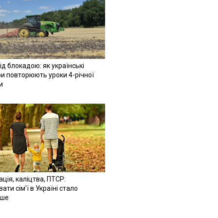
ід блокадою: як українські
и повторюють уроки 4-річної
и
ація, каліцтва, ПТСР:
ати сім'ї в Україні стало
іше