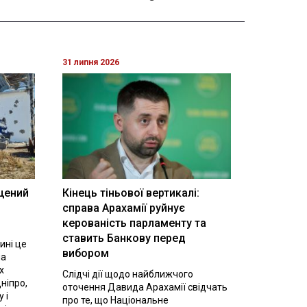
31 липня 2026
щений
Кінець тіньової вертикалі:
і
справа Арахамії руйнує
керованість парламенту та
ставить Банкову перед
ині це
вибором
на
х
Слідчі дії щодо найближчого
ніпро,
оточення Давида Арахамії свідчать
 і
про те, що Національне