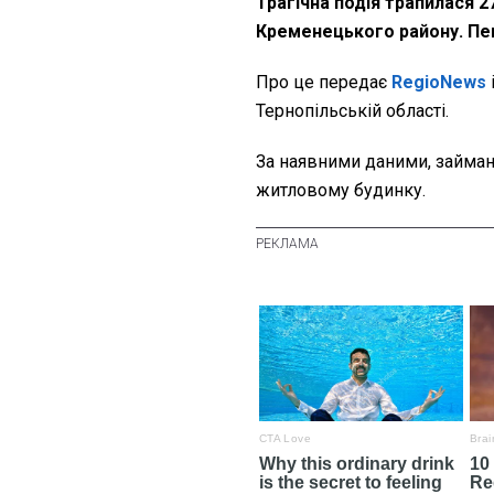
Трагічна подія трапилася 2
Кременецького району. Пен
Про це передає
RegioNews
Тернопільській області.
За наявними даними, займан
житловому будинку.