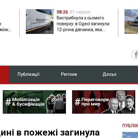
08:26
07 серпня
Вистрибнула з сьомого
н
поверху: в Одесі загинула
 жінки
12-річна дівчинка, яка
приїхала на відпочинок
Публікації
Регіони
Досьє
ПУБЛІК
ині в пожежі загинула