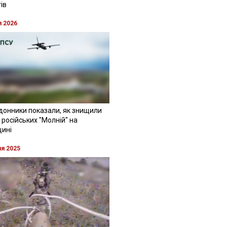
ів
я 2026
донники показали, як знищили
 російських "Молній" на
щині
ня 2025