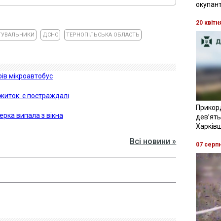
окупант
20 квітн
ТУВАЛЬНИКИ
ДСНС
ТЕРНОПІЛЬСЬКА ОБЛАСТЬ
рів мікроавтобус
ожиток: є постраждалі
Прикор
ерка випала з вікна
девʼять
Харків
Всі новини »
07 серп