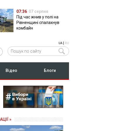
07:36
07 серпня
Під час жнив у полі на
Рівненщині спалахнув
комбайн
|
UA
RU
Відео
Блоги
АЦІЇ »