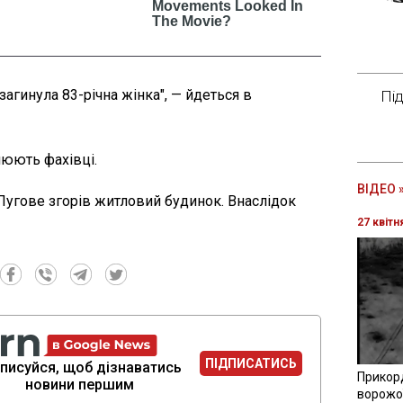
загинула 83-річна жінка", — йдеться в
Пі
люють фахівці.
ВІДЕО 
 Лугове згорів житловий будинок. Внаслідок
27 квітн
ПІДПИСАТИСЬ
писуйся, щоб дізнаватись
Прикор
новини першим
ворожої