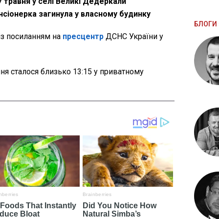
7 травня у селі Великі Дедеркали
сіонерка загинула у власному будинку
БЛОГИ 
із посиланням на
пресцентр
ДСНС України у
ня сталося близько 13:15 у приватному