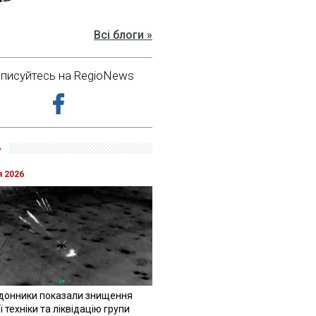
Всі блоги »
дписуйтесь на RegioNews
»
я 2026
донники показали знищення
 техніки та ліквідацію групи