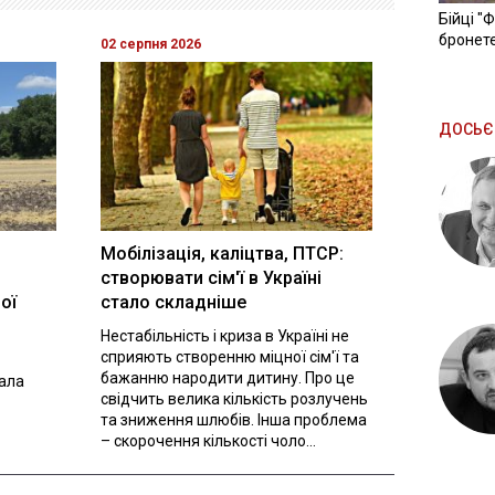
Бійці "
бронете
02 серпня 2026
ДОСЬЄ
Мобілізація, каліцтва, ПТСР:
створювати сім'ї в Україні
ої
стало складніше
Нестабільність і криза в Україні не
сприяють створенню міцної сім'ї та
бажанню народити дитину. Про це
вала
свідчить велика кількість розлучень
та зниження шлюбів. Інша проблема
– скорочення кількості чоло...