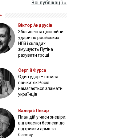
Всі публікації »
»
Віктор Андрусів
Збільшення ціни війни:
удари по російських
НПЗ і складах
змушують Путіна
рахувати гроші
Сергій Фурса
Один удар – і хвиля
паніки: як Росія
намагається зламати
українців
Валерій Пекар
План дій у часи зневіри:
від власної безпеки до
підтримки армії та
бізнесу