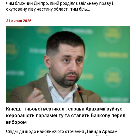
чим ближчий Дніпро, який розділяє звільнену праву і
окуповану ліву частину області, тим біль...
31 липня 2026
Кінець тіньової вертикалі: справа Арахамії руйнує
керованість парламенту та ставить Банкову перед
вибором
Слідчі дії щодо найближчого оточення Давида Арахамії