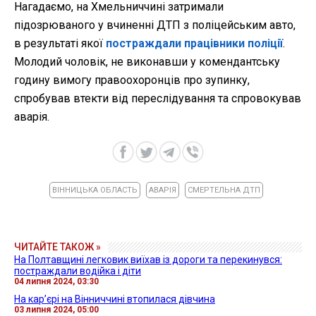
Нагадаємо, на Хмельниччині затримали
підозрюваного у вчиненні ДТП з поліцейським авто,
в результаті якої
постраждали працівники поліції
.
Молодий чоловік, не виконавши у комендантську
годину вимогу правоохоронців про зупинку,
спробував втекти від переслідування та спровокував
аварія.
ВІННИЦЬКА ОБЛАСТЬ
АВАРІЯ
СМЕРТЕЛЬНА ДТП
ЧИТАЙТЕ ТАКОЖ »
На Полтавщині легковик виїхав із дороги та перекинувся:
постраждали водійка і діти
04 липня 2024, 03:30
На кар’єрі на Вінниччині втопилася дівчина
03 липня 2024, 05:00