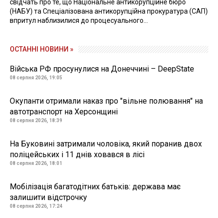
свідчать про те, що Національне антикорупційне бюро
(НАБУ) та Спеціалізована антикорупційна прокуратура (САП)
впритул наблизилися до процесуального...
ОСТАННІ НОВИНИ »
Війська РФ просунулися на Донеччині – DeepState
08 серпня 2026, 19:05
Окупанти отримали наказ про "вільне полювання" на
автотранспорт на Херсонщині
08 серпня 2026, 18:39
На Буковині затримали чоловіка, який поранив двох
поліцейських і 11 днів ховався в лісі
08 серпня 2026, 18:01
Мобілізація багатодітних батьків: держава має
залишити відстрочку
08 серпня 2026, 17:24