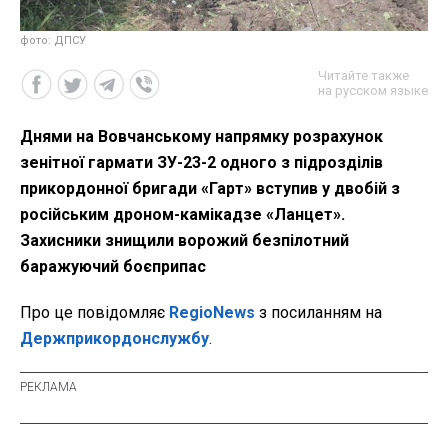
фото: ДПСУ
Читайте также
на русском языке
Днями на Вовчанському напрямку розрахунок
зенітної гармати ЗУ-23-2 одного з підрозділів
прикордонної бригади «Гарт» вступив у двобій з
російським дроном-камікадзе «Ланцет».
Захисники знищили ворожий безпілотний
баражуючий боєприпас
Про це повідомляє
RegioNews
з посиланням на
Держприкордонслужбу
.