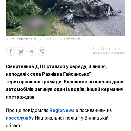
фото: Національна поліція у Вінницькій області
Читайте также
на русском языке
Смертельна ДТП сталася у середу, 3 липня,
неподалік села Рахнівка Гайсинської
територіальної громади. Внаслідок зіткнення двох
автомобілів загинув один із водіїв, інший керманич
постраждав
Про це повідомляє
RegioNews
з посиланням на
пресслужбу
Національної поліції у Вінницькій
області.