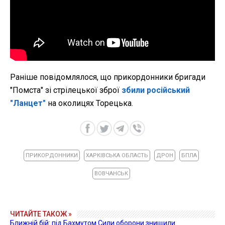
Раніше повідомлялося, що прикордонники бригади
"Помста" зі стрілецької зброї
збили російський
"Ланцет"
на околицях Торецька.
ПРИКОРДОННИКИ
ХАРКІВСЬКА ОБЛАСТЬ
ДРОН
БПЛА
ВОВЧАНСЬК
ЧИТАЙТЕ ТАКОЖ »
Ближній бій: під Бахмутом Сили оборони знищили