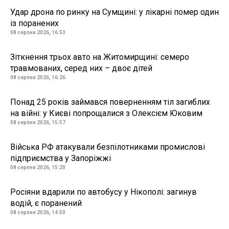
Удар дрона по ринку на Сумщині: у лікарні помер один
із поранених
08 серпня 2026, 16:53
Зіткнення трьох авто на Житомирщині: семеро
травмованих, серед них – двоє дітей
08 серпня 2026, 16:26
Понад 25 років займався поверненням тіл загиблих
на війні: у Києві попрощалися з Олексієм Юковим
08 серпня 2026, 15:57
Війська РФ атакували безпілотниками промислові
підприємства у Запоріжжі
08 серпня 2026, 15:20
Росіяни вдарили по автобусу у Нікополі: загинув
водій, є поранений
08 серпня 2026, 14:50