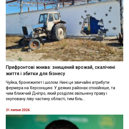
Прифронтові жнива: знищений врожай, скалічені
життя і збитки для бізнесу
Чуйка, бронежилет і шолом. Нині це звичайні атрибути
фермера на Херсонщині. У деяких районах спокійніше, та
чим ближчий Дніпро, який розділяє звільнену праву і
окуповану ліву частину області, тим біль...
31 липня 2026