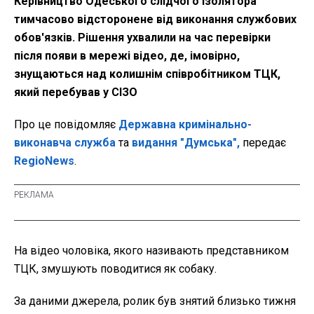
Керівництво Одеського слідчого ізолятора
тимчасово відсторонене від виконання службових
обов'язків. Рішення ухвалили на час перевірки
після появи в мережі відео, де, імовірно,
знущаються над колишнім співробітником ТЦК,
який перебував у СІЗО
Про це повідомляє
Державна кримінально-
виконавча служба
та
видання "Думська",
передає
RegioNews
.
На відео чоловіка, якого називають представником
ТЦК, змушують поводитися як собаку.
За даними джерела, ролик був знятий близько тижня