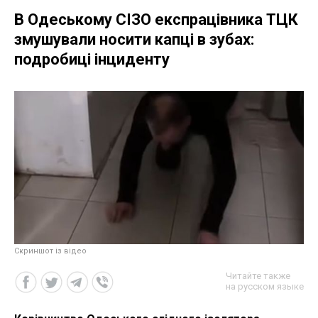
В Одеському СІЗО експрацівника ТЦК
змушували носити капці в зубах:
подробиці інциденту
Скриншот із відео
Читайте также
на русском языке