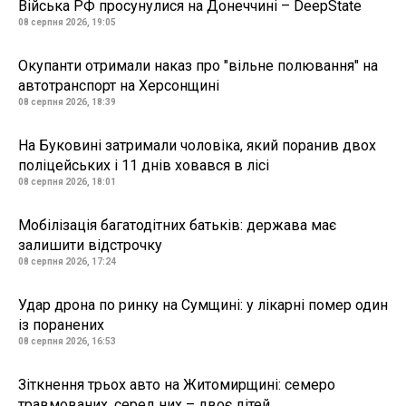
Війська РФ просунулися на Донеччині – DeepState
08 серпня 2026, 19:05
Окупанти отримали наказ про "вільне полювання" на
автотранспорт на Херсонщині
08 серпня 2026, 18:39
На Буковині затримали чоловіка, який поранив двох
поліцейських і 11 днів ховався в лісі
08 серпня 2026, 18:01
Мобілізація багатодітних батьків: держава має
залишити відстрочку
08 серпня 2026, 17:24
Удар дрона по ринку на Сумщині: у лікарні помер один
із поранених
08 серпня 2026, 16:53
Зіткнення трьох авто на Житомирщині: семеро
травмованих, серед них – двоє дітей