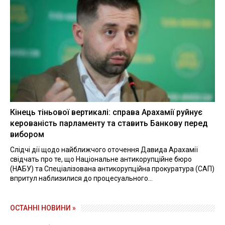
Кінець тіньової вертикалі: справа Арахамії руйнує
керованість парламенту та ставить Банкову перед
вибором
Слідчі дії щодо найближчого оточення Давида Арахамії
свідчать про те, що Національне антикорупційне бюро
(НАБУ) та Спеціалізована антикорупційна прокуратура (САП)
впритул наблизилися до процесуального...
ОСТАННІ НОВИНИ »