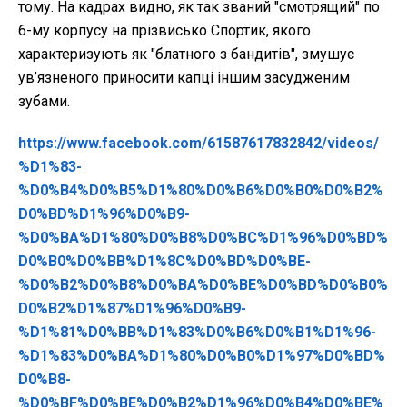
тому. На кадрах видно, як так званий "смотрящий" по
6-му корпусу на прізвисько Спортик, якого
характеризують як "блатного з бандитів", змушує
ув’язненого приносити капці іншим засудженим
зубами.
https://www.facebook.com/61587617832842/videos/
%D1%83-
%D0%B4%D0%B5%D1%80%D0%B6%D0%B0%D0%B2%
D0%BD%D1%96%D0%B9-
%D0%BA%D1%80%D0%B8%D0%BC%D1%96%D0%BD%
D0%B0%D0%BB%D1%8C%D0%BD%D0%BE-
%D0%B2%D0%B8%D0%BA%D0%BE%D0%BD%D0%B0%
D0%B2%D1%87%D1%96%D0%B9-
%D1%81%D0%BB%D1%83%D0%B6%D0%B1%D1%96-
%D1%83%D0%BA%D1%80%D0%B0%D1%97%D0%BD%
D0%B8-
%D0%BF%D0%BE%D0%B2%D1%96%D0%B4%D0%BE%