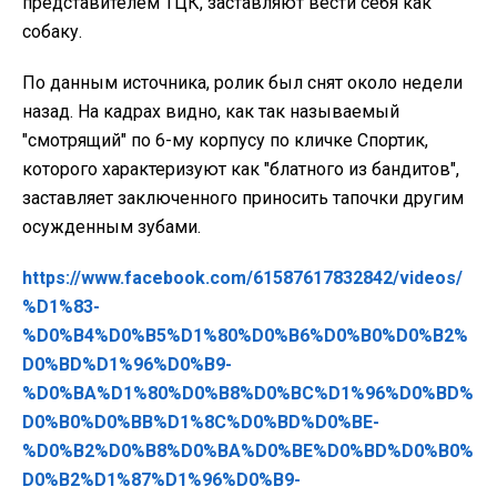
представителем ТЦК, заставляют вести себя как
собаку.
По данным источника, ролик был снят около недели
назад. На кадрах видно, как так называемый
"смотрящий" по 6-му корпусу по кличке Спортик,
которого характеризуют как "блатного из бандитов",
заставляет заключенного приносить тапочки другим
осужденным зубами.
https://www.facebook.com/61587617832842/videos/
%D1%83-
%D0%B4%D0%B5%D1%80%D0%B6%D0%B0%D0%B2%
D0%BD%D1%96%D0%B9-
%D0%BA%D1%80%D0%B8%D0%BC%D1%96%D0%BD%
D0%B0%D0%BB%D1%8C%D0%BD%D0%BE-
%D0%B2%D0%B8%D0%BA%D0%BE%D0%BD%D0%B0%
D0%B2%D1%87%D1%96%D0%B9-