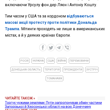
включаючи Урсулу фон дер Ляєн і Антоніу Кошту.
Тим часом у США та за кордоном
відбуваються
масові акції протесту проти політики Дональда
Трампа.
Мітинги проходять не лише в американських
містах, а й у деяких країнах Європи.
РОСІЯ
УКРАЇНА
США
ВІЙНА
ПЕРЕМОВИНИ
ДОНЕЦЬКА ОБЛАСТЬ
ТЕРИТОРІЯ
ПРЕЗИДЕНТИ
ЗУСТРІЧ
TOMAHAWK
ЧИТАЙТЕ ТАКОЖ »
Торгує чужими землями: Путін запропонував обмін частини
Запорізької й Херсонської області на всю Донеччину