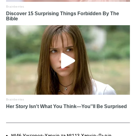
№46 Ужгород-Харків та №113 Харків-Львів