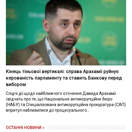
Кінець тіньової вертикалі: справа Арахамії руйнує
керованість парламенту та ставить Банкову перед
вибором
Слідчі дії щодо найближчого оточення Давида Арахамії
свідчать про те, що Національне антикорупційне бюро
(НАБУ) та Спеціалізована антикорупційна прокуратура (САП)
впритул наблизилися до процесуального...
ОСТАННІ НОВИНИ »