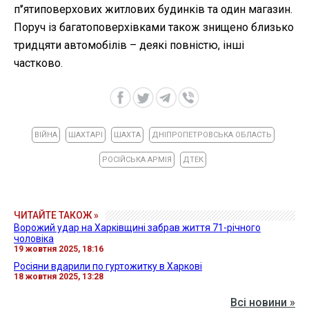
п'’ятиповерхових житлових будинків та один магазин.
Поруч із багатоповерхівками також знищено близько
тридцяти автомобілів – деякі повністю, інші
частково.
ВІЙНА
ШАХТАРІ
ШАХТА
ДНІПРОПЕТРОВСЬКА ОБЛАСТЬ
РОСІЙСЬКА АРМІЯ
ДТЕК
ЧИТАЙТЕ ТАКОЖ »
Ворожий удар на Харківщині забрав життя 71-річного
чоловіка
19 жовтня 2025, 18:16
Росіяни вдарили по гуртожитку в Харкові
18 жовтня 2025, 13:28
Всі новини »