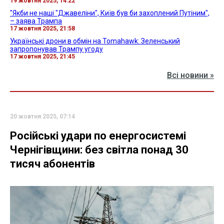
19 жовтня 2025, 14:22
"Якби не наші "Джавеліни", Київ був би захоплений Путіним",
– заява Трампа
17 жовтня 2025, 21:58
Українські дрони в обмін на Tomahawk: Зеленський
запропонував Трампу угоду
17 жовтня 2025, 21:45
Всі новини »
20 жовтня 2025, 07:14
Російські удари по енергосистемі
Чернігівщини: без світла понад 30
тисяч абонентів