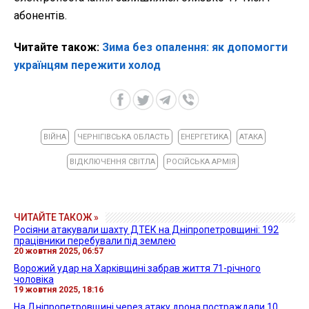
абонентів.
Читайте також:
Зима без опалення: як допомогти
українцям пережити холод
ВІЙНА
ЧЕРНІГІВСЬКА ОБЛАСТЬ
ЕНЕРГЕТИКА
АТАКА
ВІДКЛЮЧЕННЯ СВІТЛА
РОСІЙСЬКА АРМІЯ
ЧИТАЙТЕ ТАКОЖ »
Росіяни атакували шахту ДТЕК на Дніпропетровщині: 192
працівники перебували під землею
20 жовтня 2025, 06:57
Ворожий удар на Харківщині забрав життя 71-річного
чоловіка
19 жовтня 2025, 18:16
На Дніпропетровщині через атаку дрона постраждали 10