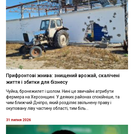
Прифронтові жнива: знищений врожай, скалічені
життя і збитки для бізнесу
Чуйка, бронежилет і шолом. Нині це звичайні атрибути
фермера на Херсонщині. У деяких районах спокійніше, та
чим ближчий Дніпро, який розділяє звільнену праву і
окуповану ліву частину області, тим біль...
31 липня 2026