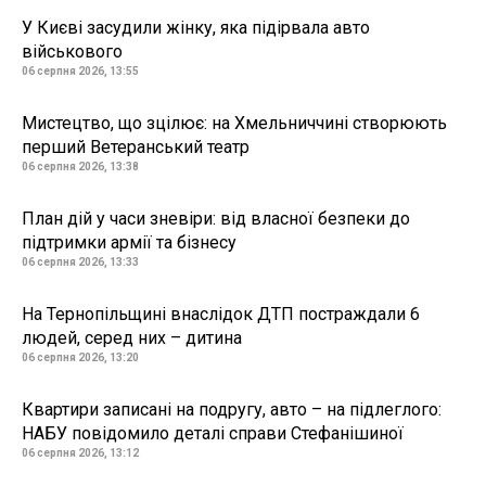
У Києві засудили жінку, яка підірвала авто
військового
06 серпня 2026, 13:55
Мистецтво, що зцілює: на Хмельниччині створюють
перший Ветеранський театр
06 серпня 2026, 13:38
План дій у часи зневіри: від власної безпеки до
підтримки армії та бізнесу
06 серпня 2026, 13:33
На Тернопільщині внаслідок ДТП постраждали 6
людей, серед них – дитина
06 серпня 2026, 13:20
Квартири записані на подругу, авто – на підлеглого:
НАБУ повідомило деталі справи Стефанішиної
06 серпня 2026, 13:12