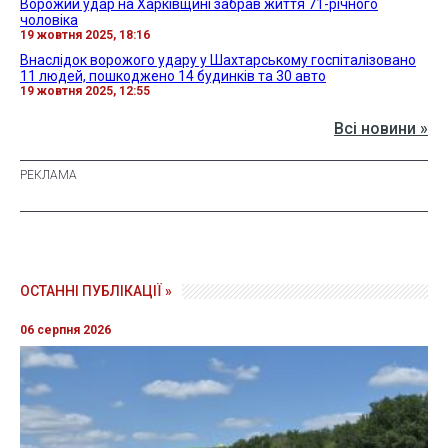
Ворожий удар на Харківщині забрав життя 71-річного
чоловіка
19 жовтня 2025, 18:16
Внаслідок ворожого удару у Шахтарському госпіталізовано
11 людей, пошкоджено 14 будинків та 30 авто
19 жовтня 2025, 12:55
Всі новини »
ОСТАННІ ПУБЛІКАЦІЇ »
06 серпня 2026