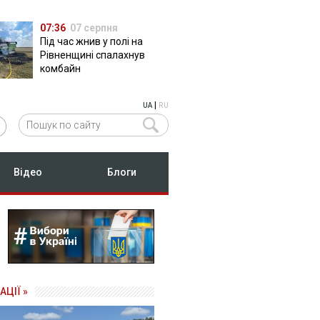
07:36
07 серпня
Під час жнив у полі на
Рівненщині спалахнув
комбайн
|
UA
RU
Відео
Блоги
АЦІЇ »