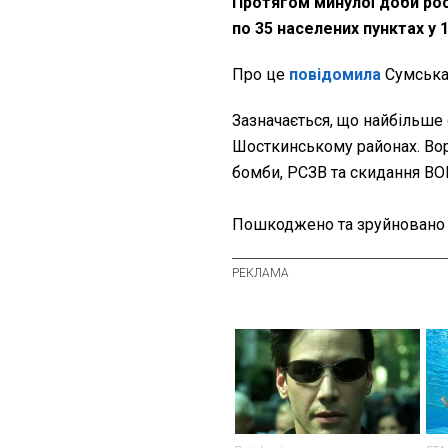
Протягом минулої доби росі
по 35 населених пунктах у 
Про це
повідомила
Сумська
Зазначається, що найбільше 
Шосткинському районах. Вор
бомби, РСЗВ та скидання ВО
Пошкоджено та зруйновано о