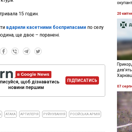
уктури.
окупант
тривала 15 годин.
20 квітн
нти
вдарили касетними боєприпасами
по селу
юдина, ще двоє – поранені.
Прикор
девʼять
Харків
ПІДПИСАТИСЬ
писуйся, щоб дізнаватись
07 серп
новини першим
А
АТАКА
АРТИЛЕРІЯ
РУЙНУВАННЯ
РОСІЙСЬКА АРМІЯ