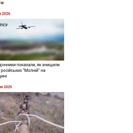
ів
я 2026
донники показали, як знищили
 російських "Молній" на
щині
ня 2025