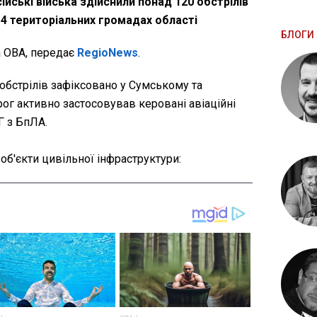
йські війська здійснили понад 120 обстрілів
14 територіальних громадах області
БЛОГИ 
 ОВА, передає
RegioNews
.
обстрілів зафіксовано у Сумському та
ог активно застосовував керовані авіаційні
Г з БпЛА.
б'єкти цивільної інфраструктури: