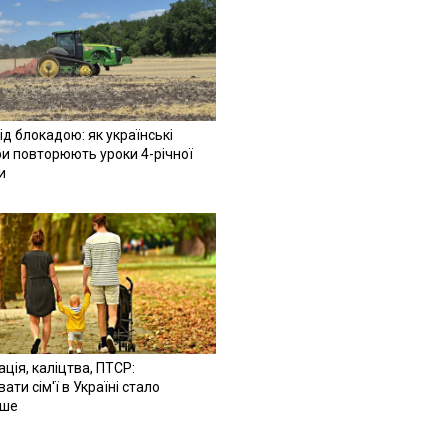
ід блокадою: як українські
и повторюють уроки 4-річної
и
ація, каліцтва, ПТСР:
ати сім'ї в Україні стало
іше