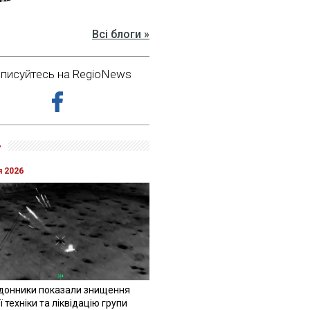
Всі блоги »
дписуйтесь на RegioNews
»
я 2026
донники показали знищення
 техніки та ліквідацію групи