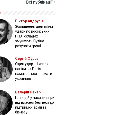
Всі публікації »
»
Віктор Андрусів
Збільшення ціни війни:
удари по російських
НПЗ і складах
змушують Путіна
рахувати гроші
Сергій Фурса
Один удар – і хвиля
паніки: як Росія
намагається зламати
українців
Валерій Пекар
План дій у часи зневіри:
від власної безпеки до
підтримки армії та
бізнесу