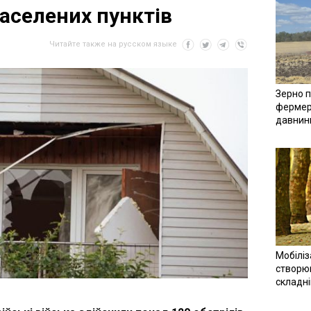
населених пунктів
Читайте также на русском языке
Зерно п
фермер
давнин
Мобіліз
створюв
складн