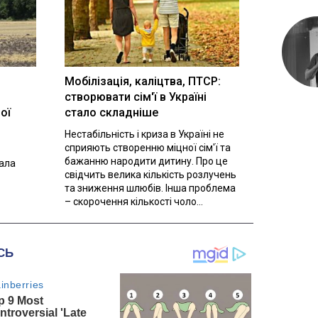
Мобілізація, каліцтва, ПТСР:
створювати сім'ї в Україні
ої
стало складніше
Нестабільність і криза в Україні не
сприяють створенню міцної сім'ї та
бажанню народити дитину. Про це
вала
свідчить велика кількість розлучень
та зниження шлюбів. Інша проблема
– скорочення кількості чоло...