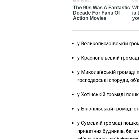
у Великописарівській гр
у Краснопільській громад
у Миколаївській громаді 
господарські споруди, об’
у Хотінській громаді пош
у Білопільській громаді с
у Сумській громаді пошко
приватних будинків, багат