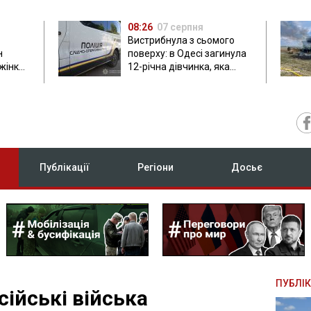
08:26
07 серпня
Вистрибнула з сьомого
н
поверху: в Одесі загинула
 жінки
12-річна дівчинка, яка
приїхала на відпочинок
Публікації
Регіони
Досьє
ПУБЛІК
ійські війська