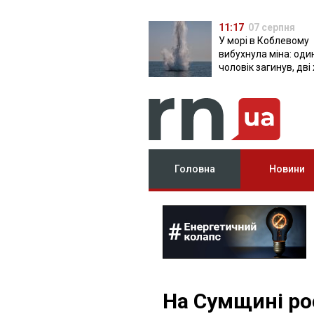
11:17
07 серпня
У морі в Коблевому
вибухнула міна: оди
чоловік загинув, дві
поранені
Головна
Новини
На Сумщині рос