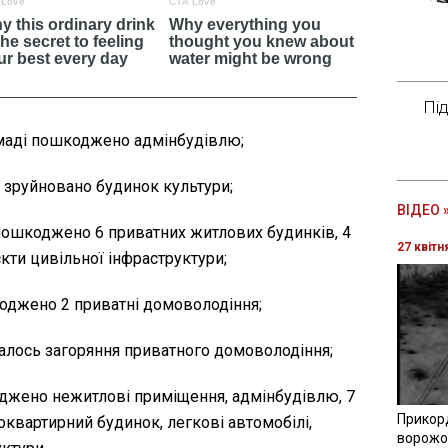
Пі
омаді пошкоджено адмінбудівлю;
і зруйновано будинок культури;
ВІДЕО 
пошкоджено 6 приватних житлових будинків, 4
27 квітн
єкти цивільної інфраструктури;
коджено 2 приватні домоволодіння;
талось загоряння приватного домоволодіння;
джено нежитлові приміщення, адмінбудівлю, 7
Прикор
оквартирний будинок, легкові автомобілі,
ворожої