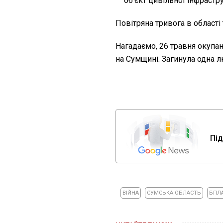
об’єкт цивільної інфрастр
Повітряна тривога в області 
Нагадаємо, 26 травня окупа
на Сумщині. Загинула одна л
Під
ВІЙНА
СУМСЬКА ОБЛАСТЬ
БПЛ