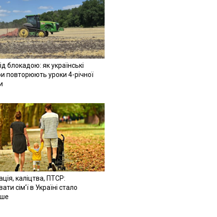
ід блокадою: як українські
и повторюють уроки 4-річної
и
ація, каліцтва, ПТСР:
ати сім'ї в Україні стало
іше