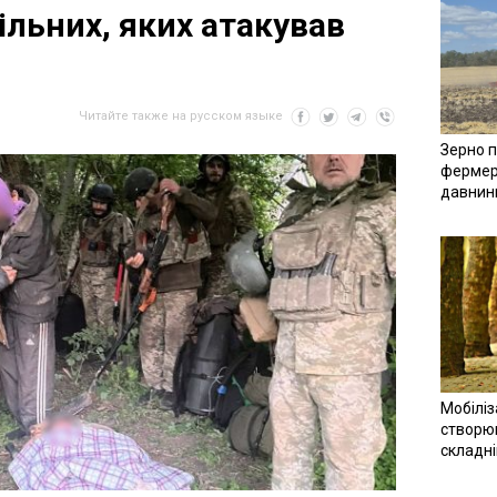
ільних, яких атакував
Читайте также на русском языке
Зерно п
фермер
давнин
Мобіліз
створюв
складн