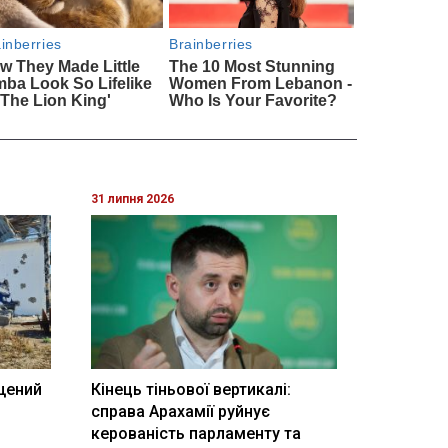
31 липня 2026
щений
Кінець тіньової вертикалі:
і
справа Арахамії руйнує
керованість парламенту та