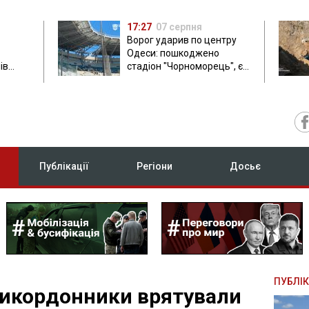
17:27
07 серпня
Ворог ударив по центру
Одеси: пошкоджено
ів
стадіон "Чорноморець", є
ла: в
постраждала
Публікації
Регіони
Досьє
ПУБЛІК
рикордонники врятували