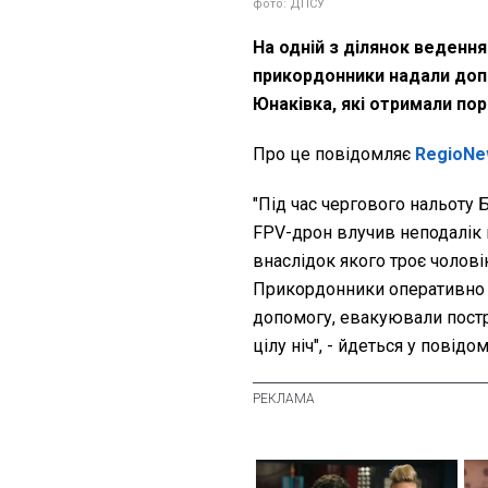
фото: ДПСУ
На одній з ділянок ведення
прикордонники надали доп
Юнаківка, які отримали по
Про це повідомляє
RegioNe
"Під час чергового нальоту
FPV-дрон влучив неподалік 
внаслідок якого троє чолові
Прикордонники оперативно 
допомогу, евакуювали постр
цілу ніч", - йдеться у повідо