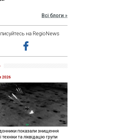
Всі блоги »
дписуйтесь на RegioNews
»
я 2026
донники показали знищення
 техніки та ліквідацію групи