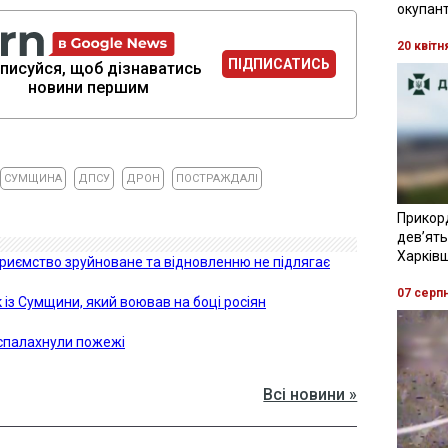
окупант
20 квітн
ПІДПИСАТИСЬ
писуйся, щоб дізнаватись
новини першим
СУМЩИНА
ДПСУ
ДРОН
ПОСТРАЖДАЛІ
Прикор
девʼять
Харків
приємство зруйноване та відновленню не підлягає
07 серп
 із Сумщини, який воював на боці росіян
 спалахнули пожежі
Всі новини »