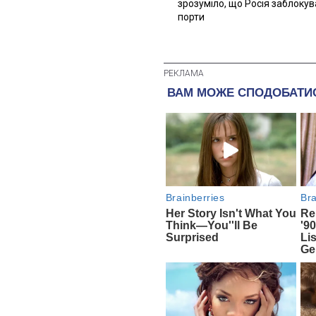
зрозуміло, що Росія заблоку
порти