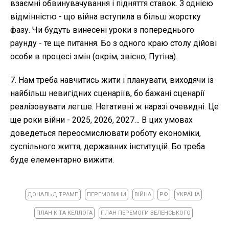
взаємні обвинувачування і підняття ставок. З однією
відмінністю - що війна вступила в більш жорстку
фазу. Чи будуть винесені уроки з попереднього
раунду - те ще питання. Бо з одного краю столу дійові
особи в процесі змін (окрім, звісно, Путіна).
7. Нам треба навчитись жити і планувати, виходячи із
найбільш невигідних сценаріїв, бо бажані сценарії
реалізовувати легше. Негативні ж наразі очевидні. Це
ще роки війни - 2025, 2026, 2027… В цих умовах
доведеться переосмислювати роботу економіки,
суспільного життя, державних інституцій. Бо треба
буде елементарно вижити.
ДОНАЛЬД ТРАМП
ПЕРЕМОВИНИ
ВІЙНА
РФ
УКРАЇНА
ПЛАН КІТА КЕЛЛОГА
ПЛАН ПЕРЕМОГИ ЗЕЛЕНСЬКОГО