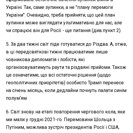
Україні. Так, саме зупинки, а не "плану перемоги
України". Очевидно, треба прийняти, що цей план
зупинки може виглядати ультимативно для нас, але
чи спрацює він для Росії - ще питання (див.пункт 2).
5. За два тижні світ піде готуватися до Різдва. А, отже,
в ці передсвяткові тижні працюватиме лише
човникова дипломатія і лобісти, які
організовуватимуть раути та різдвяні прийоми. Також
це означатиме, що всі остаточні рішення (щодо
геополітичних приорітетів) особисто Трамп перенесе
на січень місяць, коли дедлайни почнуть палати синім
полумʼям.
6. Світ знову на етапі повторення чергового кола, яке
ми мали у грудні 2021-го. Перемовини Шольца з
Путіним, можлива зустріч президентів Росії і США,