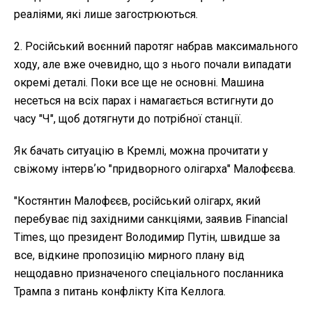
реаліями, які лише загострюються.
2. Російський воєнний паротяг набрав максимального
ходу, але вже очевидно, що з нього почали випадати
окремі деталі. Поки все ще не основні. Машина
несеться на всіх парах і намагається встигнути до
часу "Ч", щоб дотягнути до потрібної станції.
Як бачать ситуацію в Кремлі, можна прочитати у
свіжому інтервʼю "придворного олігарха" Малофєєва.
"Костянтин Малофєєв, російський олігарх, який
перебуває під західними санкціями, заявив Financial
Times, що президент Володимир Путін, швидше за
все, відкине пропозицію мирного плану від
нещодавно призначеного спеціального посланника
Трампа з питань конфлікту Кіта Келлога.