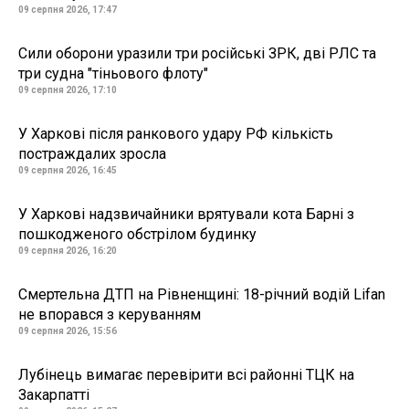
09 серпня 2026, 17:47
Сили оборони уразили три російські ЗРК, дві РЛС та
три судна "тіньового флоту"
09 серпня 2026, 17:10
У Харкові після ранкового удару РФ кількість
постраждалих зросла
09 серпня 2026, 16:45
У Харкові надзвичайники врятували кота Барні з
пошкодженого обстрілом будинку
09 серпня 2026, 16:20
Смертельна ДТП на Рівненщині: 18-річний водій Lifan
не впорався з керуванням
09 серпня 2026, 15:56
Лубінець вимагає перевірити всі районні ТЦК на
Закарпатті