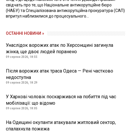
свідчать про те, що Національне антикорупційне бюро
(НАБУ) та Спеціалізована антикорупційна прокуратура (САП)
впритул наблизилися до процесуального...
ОСТАННІ НОВИНИ »
Унаслідок ворожих атак по Херсонщині загинула
жінка, ще двоє людей поранено
09 серпня 2026, 18:55
Після ворожих атак траса Одеса — Рені частково
недоступна
09 серпня 2026, 18:29
У Харкові чоловік поскаржився на побиття під час
мобілізації: що відомо
09 серпня 2026, 18:05
На Одещині окупанти атакували житловий сектор,
спалахнула пожежа