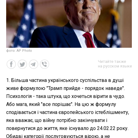
фото: AP Photo
Читайте также
на русском языке
1. Більша частина українського суспільства в душі
живе формулою "Трамп прийде - порядок наведе".
Психологія - така штука, що хочеться вірити в чудо.
Або мага, який "все порішає". На цю ж формулу
сподівається і частина європейського істеблішменту,
яка вважає, що війну потрібно закінчувати і
повернутися до життя, яке існувало до 24.02.22 року.
Обидві категорії послуговуються вірою, а не