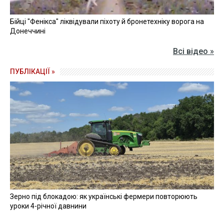
Бійці "Фенікса" ліквідували піхоту й бронетехніку ворога на
Донеччині
Всі відео »
ПУБЛІКАЦІЇ »
Зерно під блокадою: як українські фермери повторюють
уроки 4-річної давнини