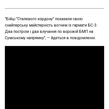
"Бійці "Сталевого кордону" показали свою
снайперську майстерність вогнем із гармати БС-3.
Два постріли і два влучання по ворожій БМП на
Сумському напрямку", — йдеться в повідомленні.