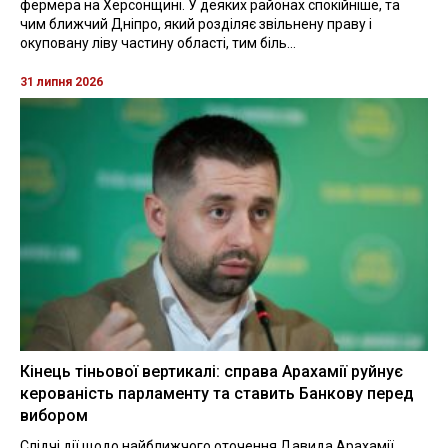
фермера на Херсонщині. У деяких районах спокійніше, та
чим ближчий Дніпро, який розділяє звільнену праву і
окуповану ліву частину області, тим біль...
31 липня 2026
Кінець тіньової вертикалі: справа Арахамії руйнує
керованість парламенту та ставить Банкову перед
вибором
Слідчі дії щодо найближчого оточення Давида Арахамії