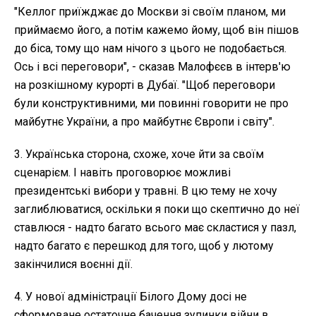
"Келлог приїжджає до Москви зі своїм планом, ми
приймаємо його, а потім кажемо йому, щоб він пішов
до біса, тому що нам нічого з цього не подобається.
Ось і всі переговори", - сказав Малофєєв в інтерв'ю
на розкішному курорті в Дубаї. "Щоб переговори
були конструктивними, ми повинні говорити не про
майбутнє України, а про майбутнє Європи і світу".
3. Українська сторона, схоже, хоче йти за своїм
сценарієм. І навіть проговорює можливі
президентські вибори у травні. В цю тему не хочу
заглиблюватися, оскільки я поки що скептично до неї
ставлюся - надто багато всього має скластися у пазл,
надто багато є перешкод для того, щоб у лютому
закінчилися воєнні дії.
4. У нової адміністрації Білого Дому досі не
сформоване остаточне бачення зупинки війни в