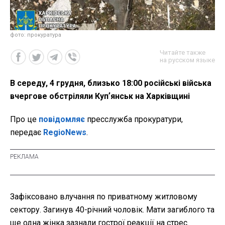
фото: прокуратура
Читайте также
на русском языке
В середу, 4 грудня, близько 18:00 російські війська
вчергове обстріляли Купʼянськ на Харківщині
Про це
повідомляє
пресслужба прокуратури,
передає
RegioNews
.
Зафіксовано влучання по приватному житловому
сектору. Загинув 40-річний чоловік. Мати загиблого та
ще одна жінка зазнали гострої реакції на стрес.