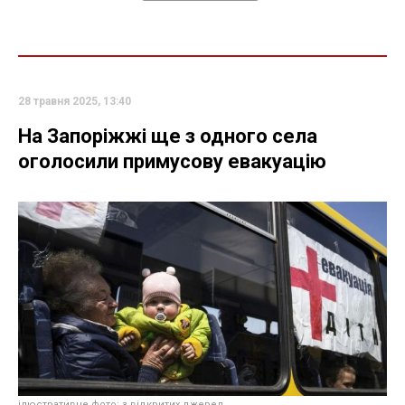
28 травня 2025, 13:40
На Запоріжжі ще з одного села
оголосили примусову евакуацію
ілюстративне фото: з відкритих джерел