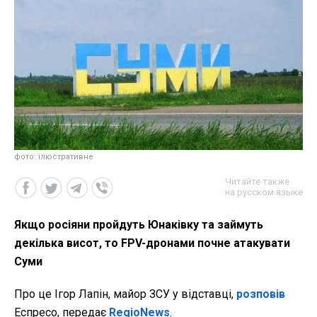
фото: ілюстративне
Читайте также
на русском языке
Якщо росіяни пройдуть Юнаківку та займуть
декілька висот, то FPV-дронами почне атакувати
Суми
Про це Ігор Лапін, майор ЗСУ у відставці,
розповів
Еспресо, передає
RegioNews
.