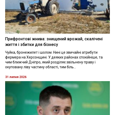
Прифронтові жнива: знищений врожай, скалічені
життя і збитки для бізнесу
Чуйка, бронежилет і шолом. Нині це звичайні атрибути
фермера на Херсонщині. У деяких районах спокійніше, та
чим ближчий Дніпро, який розділяє звільнену праву і
окуповану ліву частину області, тим біль...
31 липня 2026