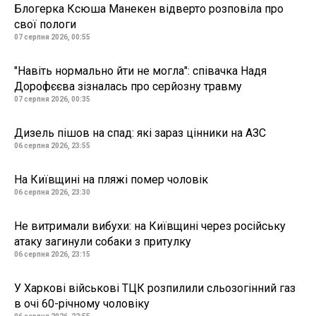
Блогерка Ксюша Манекен відверто розповіла про
свої пологи
07 серпня 2026, 00:55
"Навіть нормально йти не могла": співачка Надя
Дорофєєва зізналась про серйозну травму
07 серпня 2026, 00:35
Дизель пішов на спад: які зараз цінники на АЗС
06 серпня 2026, 23:55
На Київщині на пляжі помер чоловік
06 серпня 2026, 23:30
Не витримали вибухи: на Київщині через російську
атаку загинули собаки з притулку
06 серпня 2026, 23:15
У Харкові військові ТЦК розпилили сльозогінний газ
в очі 60-річному чоловіку