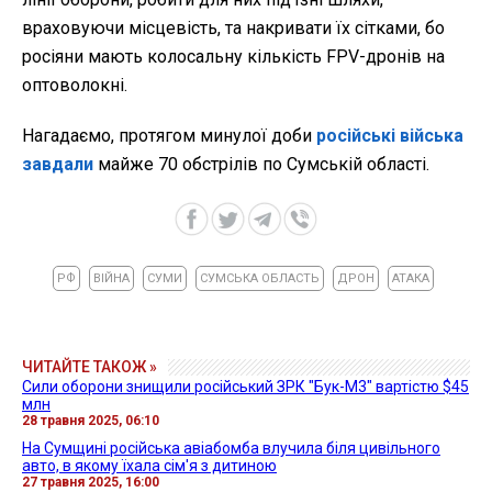
враховуючи місцевість, та накривати їх сітками, бо
росіяни мають колосальну кількість FPV-дронів на
оптоволокні.
Нагадаємо, протягом минулої доби
російські війська
завдали
майже 70 обстрілів по Сумській області.
РФ
ВІЙНА
СУМИ
СУМСЬКА ОБЛАСТЬ
ДРОН
АТАКА
ЧИТАЙТЕ ТАКОЖ »
Сили оборони знищили російський ЗРК "Бук-М3" вартістю $45
млн
28 травня 2025, 06:10
На Сумщині російська авіабомба влучила біля цивільного
авто, в якому їхала сім'я з дитиною
27 травня 2025, 16:00