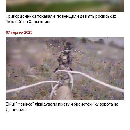
Прикордонники показали, як знищили девʼять російських
"Молній" на Харківщині
07 серпня 2025
Бійці "Фенікса" ліквідували піхоту й бронетехніку ворога на
Донеччині
Всі відео »