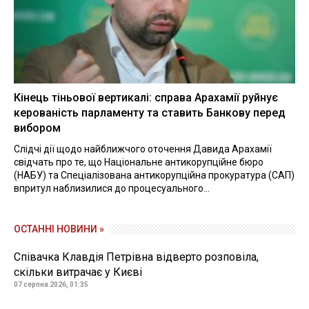
Кінець тіньової вертикалі: справа Арахамії руйнує
керованість парламенту та ставить Банкову перед
вибором
Слідчі дії щодо найближчого оточення Давида Арахамії
свідчать про те, що Національне антикорупційне бюро
(НАБУ) та Спеціалізована антикорупційна прокуратура (САП)
впритул наблизилися до процесуального...
ОСТАННІ НОВИНИ »
Співачка Клавдія Петрівна відверто розповіла,
скільки витрачає у Києві
07 серпня 2026, 01:35