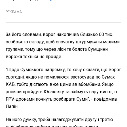
За його словами, ворог накопичив близько 60 тис.
особового складу, щоб спочатку штурмувати малими
групами, тому що через ліси та болота Сумщини
ворожа техніка не пройде.
"Щодо Сумського напрямку, то хочу сказати, що ворог
сьогодні, якщо не помиляюся, застосував по Сумах
КАБ, тобто дістають вже цими авіабомбами. Якщо
росіяни пройдуть Юнаківку та займуть пару висот, то
FPV-дронами почнуть розбирати Суми", - повідомив
Лапін.
На його думку, треба налагоджувати другу і третю
лінії оборони, робити для них під'їзні шляхи,