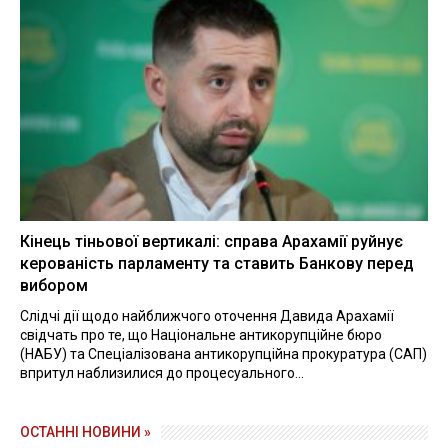
Кінець тіньової вертикалі: справа Арахамії руйнує
керованість парламенту та ставить Банкову перед
вибором
Слідчі дії щодо найближчого оточення Давида Арахамії
свідчать про те, що Національне антикорупційне бюро
(НАБУ) та Спеціалізована антикорупційна прокуратура (САП)
впритул наблизилися до процесуального...
ОСТАННІ НОВИНИ »