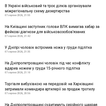
В Україні військовий та троє ділків організували
міжрегіональну схему дезертирства
07 серпня 2026, 21:55
На Київщині заступник голови ВЛК вимагав хабар за
фейкові діагнози для військовозобов'язаних
07 серпня 2026, 21:42
У Дніпрі чоловік встромив ножа у груди підлітка
07 серпня 2026, 21:35
На Дніпропетровщині чоловік під час конфлікту
вдарив ножем у груди 15-річного підлітка
07 серпня 2026, 21:10
Торгівля вибухівкою на передовій: на Харківщині
затримали командира артилерії за продаж тротилу
07 серпня 2026, 20:56
На Дніпропетровщині судитимуть серійного шахрая