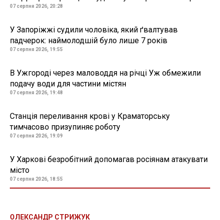
07 серпня 2026, 20:28
У Запоріжжі судили чоловіка, який ґвалтував
падчерок: наймолодшій було лише 7 років
07 серпня 2026, 19:55
В Ужгороді через маловоддя на річці Уж обмежили
подачу води для частини містян
07 серпня 2026, 19:48
Станція переливання крові у Краматорську
тимчасово призупиняє роботу
07 серпня 2026, 19:09
У Харкові безробітний допомагав росіянам атакувати
місто
07 серпня 2026, 18:55
ОЛЕКСАНДР СТРИЖУК