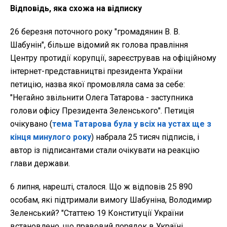
Відповідь, яка схожа на відписку
26 березня поточного року "громадянин В. В.
Шабунін", більше відомий як голова правління
Центру протидії корупції, зареєстрував на офіційному
інтернет-представництві президента України
петицію, назва якої промовляла сама за себе:
"Негайно звільнити Олега Татарова - заступника
голови офісу Президента Зеленського". Петиція
очікувано (
тема Татарова була у всіх на устах ще з
кінця минулого року
) набрала 25 тисяч підписів, і
автор із підписантами стали очікувати на реакцію
глави держави.
6 липня, нарешті, сталося. Що ж відповів 25 890
особам, які підтримали вимогу Шабуніна, Володимир
Зеленський? "Статтею 19 Конституції України
встановлено, що правовий порядок в Україні