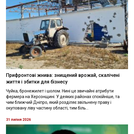
Прифронтові жнива: знищений врожай, скалічені
життя і збитки для бізнесу
Чуйка, бронежилет і шолом. Нині це звичайні атрибути
фермера на Херсонщині. У деяких районах спокійніше, та
чим ближчий Дніпро, який розділяє звільнену праву і
окуповану ліву частину області, тим біль...
31 липня 2026