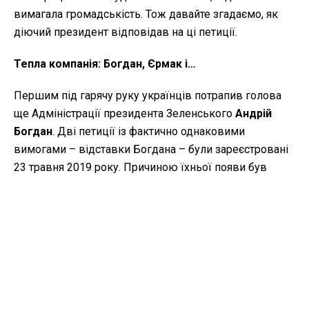
вимагала громадськість. Тож давайте згадаємо, як
діючий президент відповідав на ці петиції.
Тепла компанія: Богдан, Єрмак і…
Першим під гарячу руку українців потрапив голова
ще Адміністрації президента Зеленського
Андрій
Богдан
. Дві петиції із фактично однаковими
вимогами – відставки Богдана – були зареєстровані
23 травня 2019 року. Причиною їхньої появи був
люстраційний закон "Про очищення влади": Богдан
працював у Кабміні Миколи Азарова заступником
міністра Кабінету міністрів – Урядовим
уповноваженим з питань антикорупційної політики.
І 6 червня президент уже дав
відповідь на першу
петицію
, ту саму, яка набрала необхідні 25 тисяч за
одну добу (а усього підписання її зупинилося на