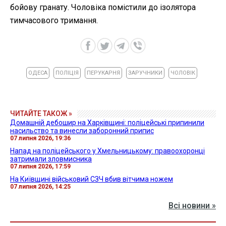
бойову гранату. Чоловіка помістили до ізолятора
тимчасового тримання.
ОДЕСА
ПОЛІЦІЯ
ПЕРУКАРНЯ
ЗАРУЧНИКИ
ЧОЛОВІК
ЧИТАЙТЕ ТАКОЖ »
Домашній дебошир на Харківщині: поліцейські припинили
насильство та винесли заборонний припис
07 липня 2026, 19:36
Напад на поліцейського у Хмельницькому: правоохоронці
затримали зловмисника
07 липня 2026, 17:59
На Київщині військовий СЗЧ вбив вітчима ножем
07 липня 2026, 14:25
Всі новини »