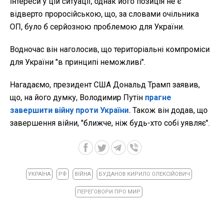
інтереси у цій ситуації, однак його позиція не є
відверто проросійською, що, за словами очільника
ОП, було б серйозною проблемою для України.
Водночас він наголосив, що територіальні компроміси
для України "в принципі неможливі".
Нагадаємо, президент США Дональд Трамп заявив,
що, на його думку, Володимир Путін
прагне
завершити війну проти України.
Також він додав, що
завершення війни, "ближче, ніж будь-хто собі уявляє".
УКРАЇНА
РФ
ВІЙНА
БУДАНОВ КИРИЛО ОЛЕКСІЙОВИЧ
ПЕРЕГОВОРИ ПРО МИР