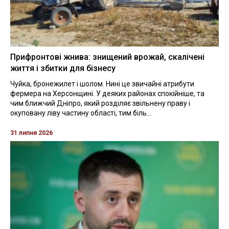
Прифронтові жнива: знищений врожай, скалічені
життя і збитки для бізнесу
Чуйка, бронежилет і шолом. Нині це звичайні атрибути
фермера на Херсонщині. У деяких районах спокійніше, та
чим ближчий Дніпро, який розділяє звільнену праву і
окуповану ліву частину області, тим біль...
31 липня 2026