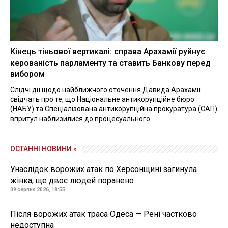
Кінець тіньової вертикалі: справа Арахамії руйнує
керованість парламенту та ставить Банкову перед
вибором
Слідчі дії щодо найближчого оточення Давида Арахамії
свідчать про те, що Національне антикорупційне бюро
(НАБУ) та Спеціалізована антикорупційна прокуратура (САП)
впритул наблизилися до процесуального...
ОСТАННІ НОВИНИ »
Унаслідок ворожих атак по Херсонщині загинула
жінка, ще двоє людей поранено
09 серпня 2026, 18:55
Після ворожих атак траса Одеса — Рені частково
недоступна