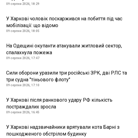
09 серпня 2026, 18:29
У Харкові чоловік поскаржився на побиття під час
мобілізації: що відомо
09 серпня 2026, 18:05
На Одещині окупанти атакували житловий сектор,
спалахнула пожежа
09 серпня 2026, 17:47
Сили оборони уразили три російські ЗРК, дві РЛС та
три судна "тіньового флоту"
09 серпня 2026, 17:10
У Харкові після ранкового удару РФ кількість
постраждалих зросла
09 серпня 2026, 16:45
У Харкові надзвичайники врятували кота Барні з
пошкодженого обстрілом будинку