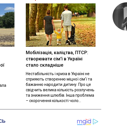
Мобілізація, каліцтва, ПТСР:
створювати сім'ї в Україні
ої
стало складніше
Нестабільність і криза в Україні не
сприяють створенню міцної сім'ї та
бажанню народити дитину. Про це
вала
свідчить велика кількість розлучень
та зниження шлюбів. Інша проблема
– скорочення кількості чоло...