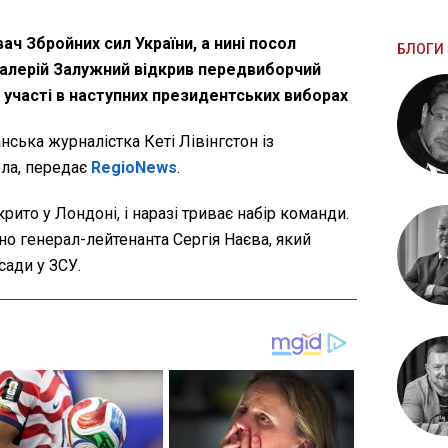
ч Збройних сил України, а нині посол
БЛОГИ 
 Валерій Залужний відкрив передвиборчий
 участі в наступних президентських виборах
ська журналістка Кеті Лівінгстон із
ла, передає
RegioNews
.
крито у Лондоні, і наразі триває набір команди.
о генерал-лейтенанта Сергія Наєва, який
сади у ЗСУ.