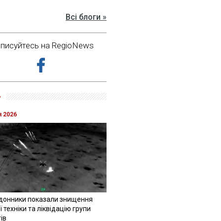
Всі блоги »
дписуйтесь на RegioNews
»
я 2026
донники показали знищення
 техніки та ліквідацію групи
ів