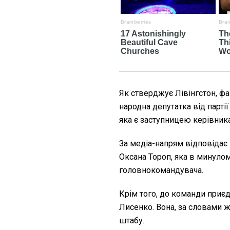
Як стверджує Лівінгстон, ф
народна депутатка від парті
яка є заступницею керівника
За медіа-напрям відповідає
Оксана Тороп, яка в минуло
головнокомандувача.
Крім того, до команди приє
Лисенко. Вона, за словами ж
штабу.