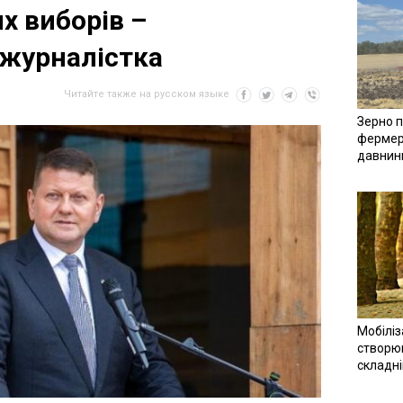
х виборів –
журналістка
Читайте также на русском языке
Зерно п
фермер
давнин
Мобіліз
створюв
складн