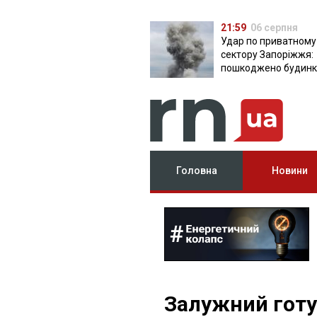
21:59
06 серпня
Удар по приватному
сектору Запоріжжя:
пошкоджено будинки
постраждала
Головна
Новини
Залужний готу