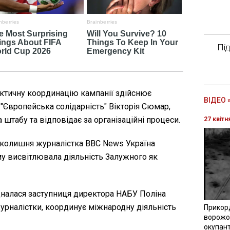
Пі
актичну координацію кампанії здійснює
ВІДЕО 
ї "Європейська солідарність" Вікторія Сюмар,
 штабу та відповідає за організаційні процеси.
27 квітн
 колишня журналістка BBC News Україна
му висвітлювала діяльність Залужного як
дналася заступниця директора НАБУ Поліна
урналістки, координує міжнародну діяльність
Прикор
ворожої
окупант