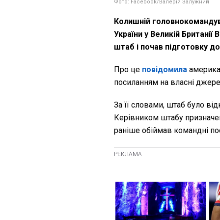
Фото: Facebook/Валерій Залужний
Колишній головнокомандува
України у Великій Британії
штаб і почав підготовку до
Про це
повідомила
американ
посиланням на власні джере
За її словами, штаб було від
Керівником штабу призначен
раніше обіймав командні по