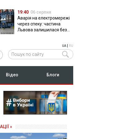
19:40
06 серпня
Аварія на електромережі
через спеку: частина
Львова залишилася без
світла
|
UA
RU
Відео
Блоги
АЦІЇ »