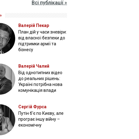
Всі публікації »
»
Валерій Пекар
План дій у часи зневіри:
від власної безпеки до
підтримки армії та
бізнесу
Валерій Чалий
Від однотипних відео
до реальних рішень:
Україні потрібна нова
комунікація влади
Сергій Фурса
Путін б'є по Києву, але
програє іншу війну –
економічну