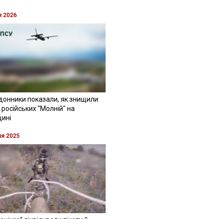
я 2026
донники показали, як знищили
 російських "Молній" на
щині
ня 2025