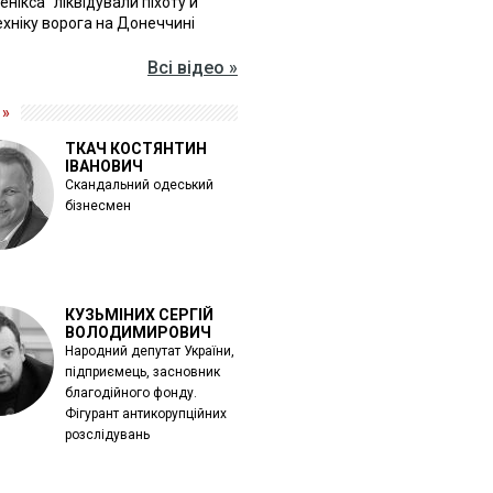
Фенікса" ліквідували піхоту й
хніку ворога на Донеччині
Всі відео »
 »
ТКАЧ КОСТЯНТИН
ІВАНОВИЧ
Скандальний одеський
бізнесмен
КУЗЬМІНИХ СЕРГІЙ
ВОЛОДИМИРОВИЧ
Народний депутат України,
підприємець, засновник
благодійного фонду.
Фігурант антикорупційних
розслідувань