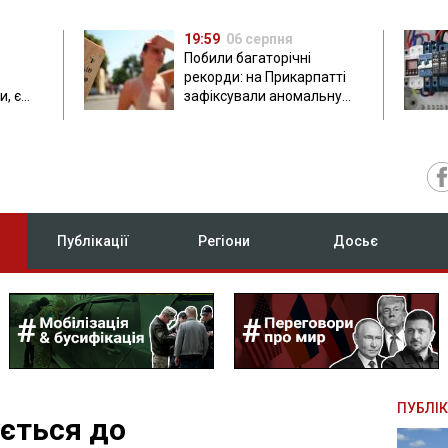
19:59
06 серпня
Побили багаторічні
рекорди: на Прикарпатті
, є
зафіксували аномальну
спеку до 37 градусів
Публікації
Регіони
Досьє
ПУБЛІК
ється до