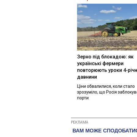
Зерно під блокадою: як
українські фермери
повторюють уроки 4-річн
давнини
Ціни обвалилися, коли стало
зрозуміло, що Росія заблоку
порти