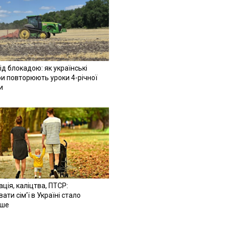
ід блокадою: як українські
и повторюють уроки 4-річної
и
ація, каліцтва, ПТСР:
ати сім'ї в Україні стало
іше