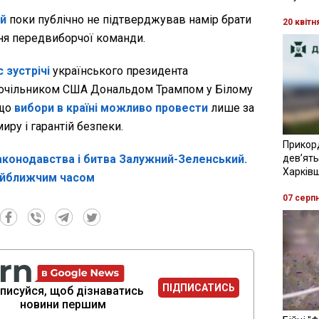
й
поки публічно не підтверджував намір брати
20 квітн
ння передвиборчої команди.
с зустрічі
українського президента
 очільником США Дональдом Трампом у Білому
 що
вибори в країні можливо провести
лише за
иру і гарантій безпеки.
Прикор
аконодавства і битва Залужний-Зеленський.
девʼять
Харків
найближчим часом
07 серп
ПІДПИСАТИСЬ
писуйся, щоб дізнаватись
новини першим