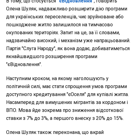
В тому, що стосується
"єВідновлення"
, говорить
Олена Шуляк, надважливо розширити дію програми
для українських переселенців, чиє зруйноване або
пошкоджене житло залишилося на тимчасово
окупованих територіях. Запит на це, за її словами,
надзвичайно високий, і механізм уже напрацьований.
Партія "Слуга Народу", як вона додає, добиватиметься
якнайшвидшого розширення програми
"єВідновлення".
Наступним кроком, на якому наголошують у
політичній силі, має стати спрощення умов програми
доступного кредитування "єОселя" для купівлі житла.
Насамперед для вимушених мігрантів за кордоном і
ВПО. Мова йде зокрема про зниження відсоткової
ставки з 7% до 3%, а першого внеску з 20% до 15%.
Олена Шуляк також переконана, що вкрай