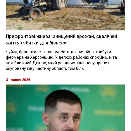
Прифронтові жнива: знищений врожай, скалічені
життя і збитки для бізнесу
Чуйка, бронежилет і шолом. Нині це звичайні атрибути
фермера на Херсонщині. У деяких районах спокійніше, та
чим ближчий Дніпро, який розділяє звільнену праву і
окуповану ліву частину області, тим біль...
31 липня 2026