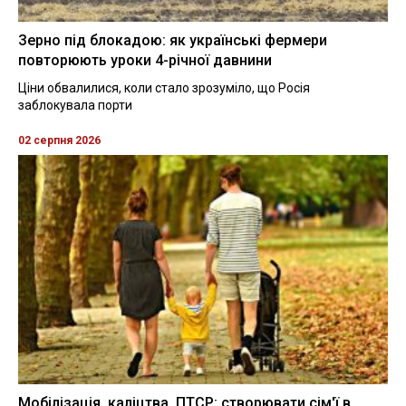
Зерно під блокадою: як українські фермери
повторюють уроки 4-річної давнини
Ціни обвалилися, коли стало зрозуміло, що Росія
заблокувала порти
02 серпня 2026
Мобілізація, каліцтва, ПТСР: створювати сім'ї в