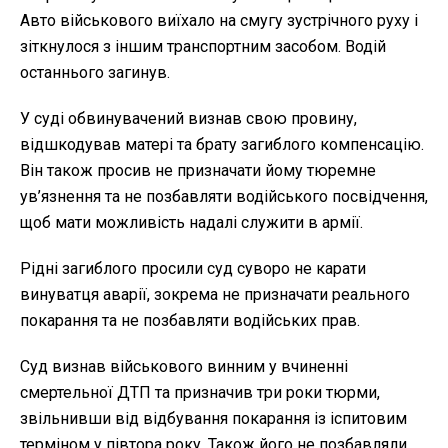
Авто військового виїхало на смугу зустрічного руху і
зіткнулося з іншим транспортним засобом. Водій
останнього загинув.
У суді обвинувачений визнав свою провину,
відшкодував матері та брату загиблого компенсацію.
Він також просив не призначати йому тюремне
ув’язнення та не позбавляти водійського посвідчення,
щоб мати можливість надалі служити в армії.
Рідні загиблого просили суд суворо не карати
винуватця аварії, зокрема не призначати реального
покарання та не позбавляти водійських прав.
Суд визнав військового винним у вчиненні
смертельної ДТП та призначив три роки тюрми,
звільнивши від відбування покарання із іспитовим
терміном у півтора року. Також його не позбавляли