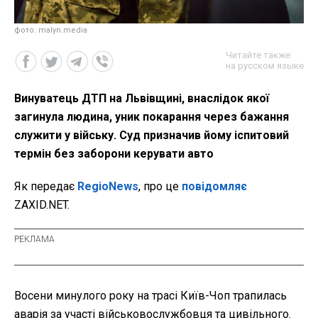
фото: malyn.media
Читайте также
на русском языке
Винуватець ДТП на Львівщині, внаслідок якої
загинула людина, уник покарання через бажання
служити у війську. Суд призначив йому іспитовий
термін без заборони керувати авто
Як передає
RegioNews
, про це
повідомляє
ZAXID.NET.
Восени минулого року на трасі Київ-Чоп трапилась
аварія за участі військовослужбовця та цивільного.