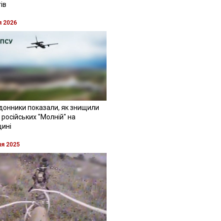
ів
я 2026
донники показали, як знищили
 російських "Молній" на
щині
ня 2025