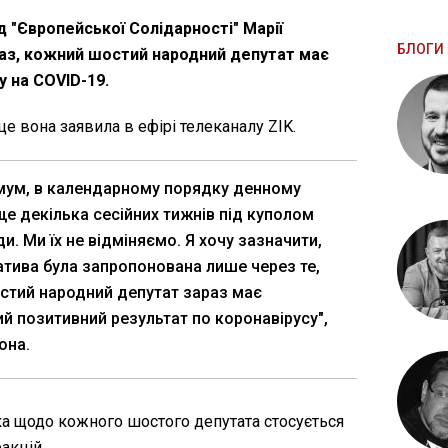
д "Європейської Солідарності" Марії
БЛОГИ 
раз, кожний шостий народний депутат має
у на COVID-19.
 це вона заявила в ефірі телеканалу ZIK.
німум, в календарному порядку денному
ще декілька сесійних тижнів під куполом
и. Ми їх не відміняємо. Я хочу зазначити,
іатива була запропонована лише через те,
тий народний депутат зараз має
й позитивний результат по коронавірусу",
она.
ка щодо кожного шостого депутата стосується
акцій.