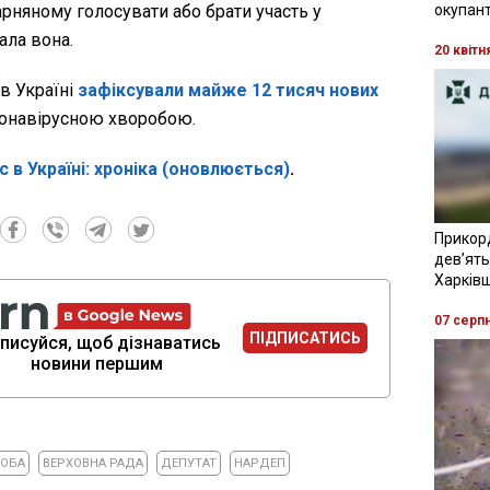
рняному голосувати або брати участь у
окупант
ала вона.
20 квітн
в Україні
зафіксували майже 12 тисяч нових
онавірусною хворобою.
с в Україні: хроніка (оновлюється)
.
Прикор
девʼять
Харків
07 серп
ПІДПИСАТИСЬ
писуйся, щоб дізнаватись
новини першим
ОБА
ВЕРХОВНА РАДА
ДЕПУТАТ
НАРДЕП