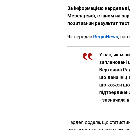
За інформацією нардепа ві
Мезенцевої, станом на за
позитивний результат тест
Як передає
RegioNews
, про
У нас, як мі
заплановані 
Верховної Рад
що дана ініц
що кожен шос
підтверджени
- зазначила в
Нардеп додала, що статисти
парламенту загалом і усіх фр