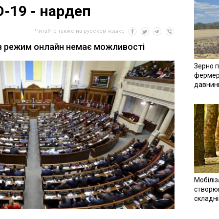
D-19 - нардеп
Читайте также на русском языке
в режим онлайн немає можливості
Зерно п
фермер
давнин
Мобіліз
створюв
складн