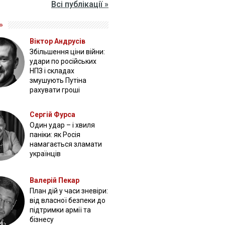
Всі публікації »
»
Віктор Андрусів
Збільшення ціни війни:
удари по російських
НПЗ і складах
змушують Путіна
рахувати гроші
Сергій Фурса
Один удар – і хвиля
паніки: як Росія
намагається зламати
українців
Валерій Пекар
План дій у часи зневіри:
від власної безпеки до
підтримки армії та
бізнесу