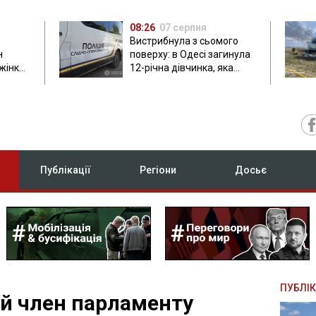
08:26
07 серпня
Вистрибнула з сьомого
н
поверху: в Одесі загинула
 жінки
12-річна дівчинка, яка
приїхала на відпочинок
Публікації
Регіони
Досьє
ПУБЛІК
й член парламенту