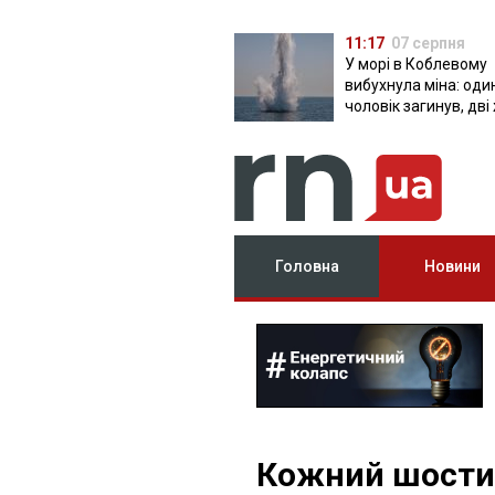
11:17
07 серпня
У морі в Коблевому
вибухнула міна: оди
чоловік загинув, дві
поранені
Головна
Новини
Кожний шости