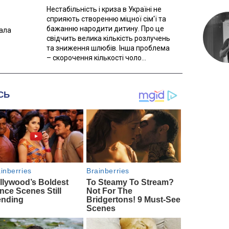
Нестабільність і криза в Україні не
сприяють створенню міцної сім'ї та
бажанню народити дитину. Про це
вала
свідчить велика кількість розлучень
та зниження шлюбів. Інша проблема
– скорочення кількості чоло...