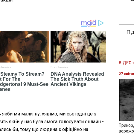
Пі
ВІДЕО 
27 квітн
 якби ми мали, ну, уявімо, ми сьогодні це з
ть якби у нас була змога голосувати онлайн -
Прикор
ались би, тому що людина є офіційно на
ворожої