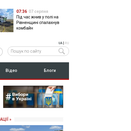
07:36
07 серпня
Під час жнив у полі на
Рівненщині спалахнув
комбайн
|
UA
RU
Відео
Блоги
АЦІЇ »