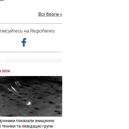
Всі блоги »
дписуйтесь на RegioNews
»
я 2026
донники показали знищення
 техніки та ліквідацію групи