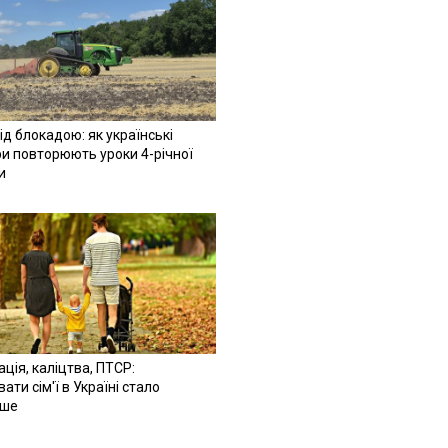
ід блокадою: як українські
и повторюють уроки 4-річної
и
ація, каліцтва, ПТСР:
ати сім'ї в Україні стало
іше