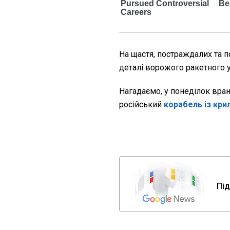
На щастя, постраждалих та 
деталі ворожого ракетного у
Нагадаємо, у понеділок вран
російський
корабель із кри
Під