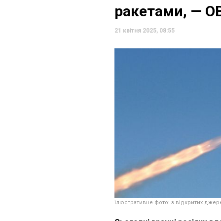
ракетами, — О
21 квітня 2025, 08:55
ілюстративне фото: з відкритих джер