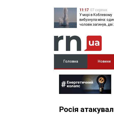
11:17
07 серпня
У морі в Коблевому
вибухнула міна: оди
чоловік загинув, дві
поранені
Головна
Новини
Росія атакува