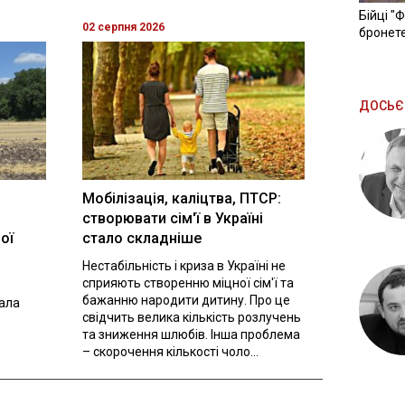
Бійці "
02 серпня 2026
бронете
ДОСЬЄ
Мобілізація, каліцтва, ПТСР:
створювати сім'ї в Україні
ої
стало складніше
Нестабільність і криза в Україні не
сприяють створенню міцної сім'ї та
бажанню народити дитину. Про це
вала
свідчить велика кількість розлучень
та зниження шлюбів. Інша проблема
– скорочення кількості чоло...