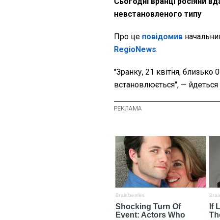
Сьогодні вранці росіяни в
невстановленого типу
Про це
повідомив
начальни
RegioNews
.
"Зранку, 21 квітня, близько 
встановлюється", — йдеться 