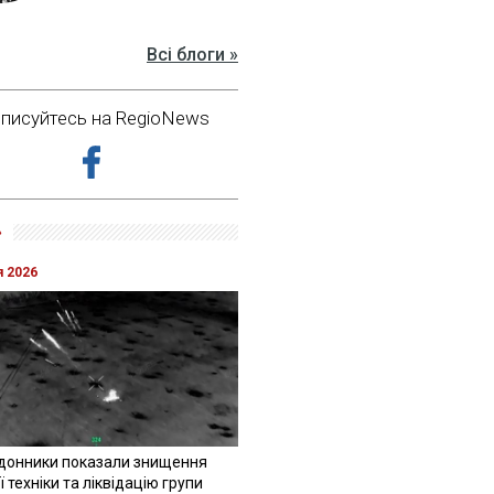
Всі блоги »
дписуйтесь на RegioNews
»
я 2026
донники показали знищення
 техніки та ліквідацію групи