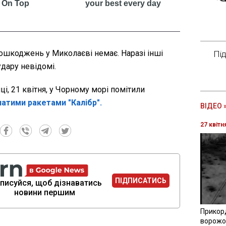
пошкоджень у Миколаєві немає. Наразі інші
Пі
дару невідомі.
ці, 21 квітня, у Чорному морі помітили
латими ракетами "Калібр".
ВІДЕО 
27 квітн
ПІДПИСАТИСЬ
писуйся, щоб дізнаватись
новини першим
Прикор
ворожої