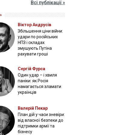
Всі публікації »
»
Віктор Андрусів
Збільшення ціни війни:
удари по російських
НПЗ і складах
змушують Путіна
рахувати гроші
Сергій Фурса
Один удар – і хвиля
паніки: як Росія
намагається зламати
українців
Валерій Пекар
План дій у часи зневіри:
від власної безпеки до
підтримки армії та
бізнесу