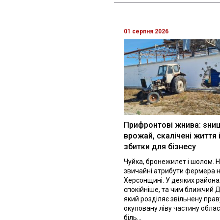
01 серпня 2026
Прифронтові жнива: зни
врожай, скалічені життя 
збитки для бізнесу
Чуйка, бронежилет і шолом. Н
звичайні атрибути фермера 
Херсонщині. У деяких района
спокійніше, та чим ближчий Д
який розділяє звільнену праву
окуповану ліву частину облас
біль...