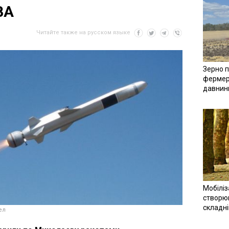
ВА
Читайте также на русском языке
Зерно п
фермер
давнин
Мобіліз
створюв
складн
ел