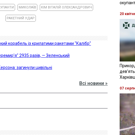
окупант
КУПАНТИ
МИКОЛАЇВ
КІМ ВІТАЛІЙ ОЛЕКСАНДРОВИЧ
20 квітн
РАКЕТНИЙ УДАР
ький корабель із крилатими ракетами "Калібр"
ремирʼя" 2935 разів, — Зеленський
Прикор
ерсона: загинули цивільні
девʼять
Харків
Всі новини »
07 серп