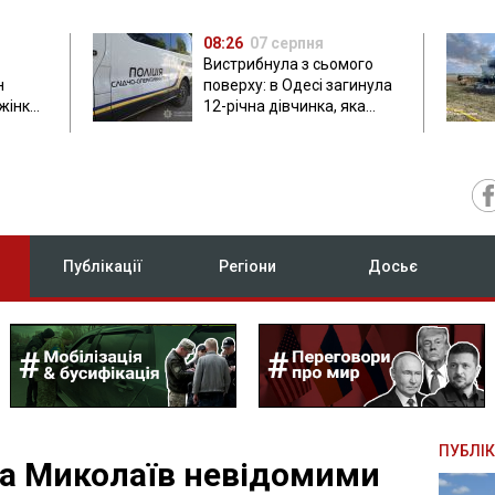
08:26
07 серпня
Вистрибнула з сьомого
н
поверху: в Одесі загинула
 жінки
12-річна дівчинка, яка
приїхала на відпочинок
Публікації
Регіони
Досьє
ПУБЛІК
ла Миколаїв невідомими