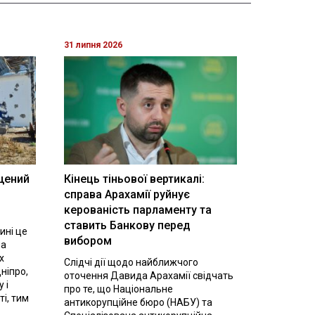
31 липня 2026
щений
Кінець тіньової вертикалі:
і
справа Арахамії руйнує
керованість парламенту та
ставить Банкову перед
ині це
вибором
на
х
Слідчі дії щодо найближчого
ніпро,
оточення Давида Арахамії свідчать
 і
про те, що Національне
ті, тим
антикорупційне бюро (НАБУ) та