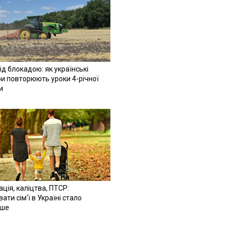
ід блокадою: як українські
и повторюють уроки 4-річної
и
ація, каліцтва, ПТСР:
ати сім'ї в Україні стало
іше