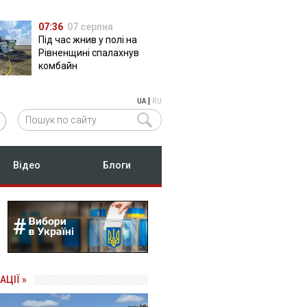
07:36
07 серпня
Під час жнив у полі на
Рівненщині спалахнув
комбайн
|
UA
RU
Відео
Блоги
АЦІЇ »