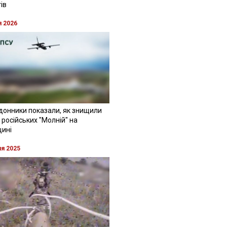
ів
я 2026
донники показали, як знищили
 російських "Молній" на
щині
ня 2025