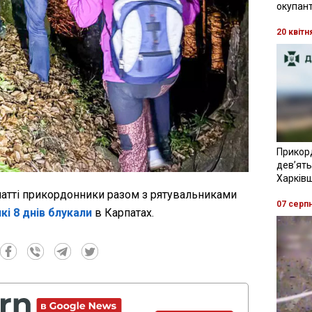
окупант
20 квітн
Прикор
девʼять
Харків
патті прикордонники разом з рятувальниками
07 серп
кі 8 днів блукали
в Карпатах.