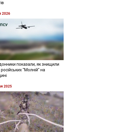
ів
я 2026
донники показали, як знищили
 російських "Молній" на
щині
ня 2025