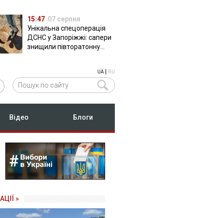
15:47
07 серпня
Унікальна спецоперація
ДСНС у Запоріжжі: сапери
знищили півторатонну
російську авіабомбу
ФАБ-500
|
UA
RU
Відео
Блоги
АЦІЇ »