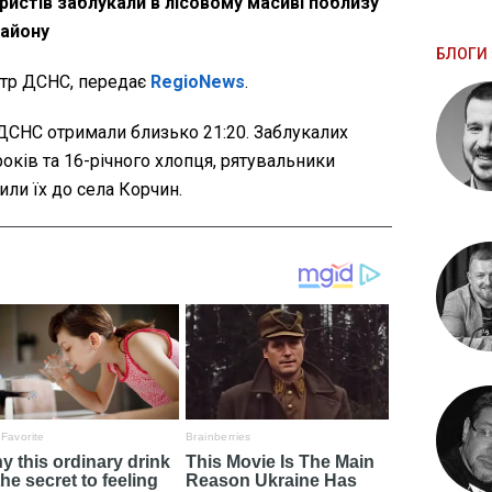
туристів заблукали в лісовому масиві поблизу
району
БЛОГИ 
тр ДСНС, передає
RegioNews
.
ДСНС отримали близько 21:20. Заблукалих
 років та 16-річного хлопця, рятувальники
или їх до села Корчин.