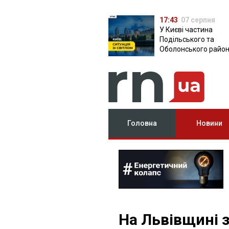
17:43
07 серпня
У Києві частина
Подільського та
Оболонського район
залишилася без світ
чому причина
Головна
Новини
На Львівщині 