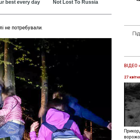
і не потребували.
Пі
ВІДЕО 
27 квітн
Прикор
ворожої