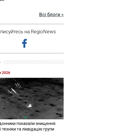
Всі блоги »
дписуйтесь на RegioNews
»
я 2026
донники показали знищення
 техніки та ліквідацію групи