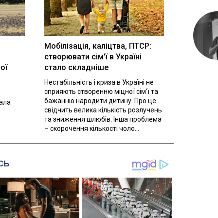
Мобілізація, каліцтва, ПТСР:
створювати сім'ї в Україні
ої
стало складніше
Нестабільність і криза в Україні не
сприяють створенню міцної сім'ї та
бажанню народити дитину. Про це
вала
свідчить велика кількість розлучень
та зниження шлюбів. Інша проблема
– скорочення кількості чоло...