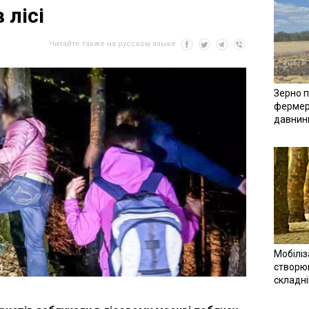
 лісі
Читайте также на русском языке
Зерно п
фермер
давнин
Мобіліз
створюв
складн