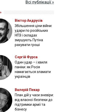
Всі публікації »
»
Віктор Андрусів
Збільшення ціни війни:
удари по російських
НПЗ і складах
змушують Путіна
рахувати гроші
Сергій Фурса
Один удар – і хвиля
паніки: як Росія
намагається зламати
українців
Валерій Пекар
План дій у часи зневіри:
від власної безпеки до
підтримки армії та
бізнесу