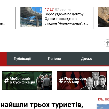
17:27
07 серпня
Ворог ударив по центру
Одеси: пошкоджено
ів
стадіон "Чорноморець", є
ла: в
постраждала
Публікації
Регіони
Досьє
ПУБЛІК
знайшли трьох туристів,