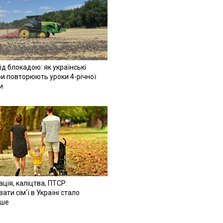
ід блокадою: як українські
и повторюють уроки 4-річної
и
ація, каліцтва, ПТСР:
ати сім'ї в Україні стало
іше