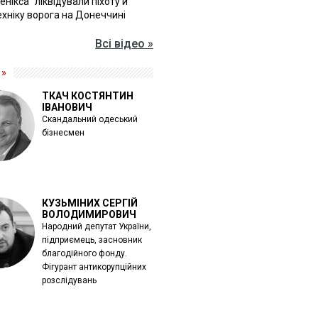
Фенікса" ліквідували піхоту й
хніку ворога на Донеччині
Всі відео »
 »
ТКАЧ КОСТЯНТИН
ІВАНОВИЧ
Скандальний одеський
бізнесмен
КУЗЬМІНИХ СЕРГІЙ
ВОЛОДИМИРОВИЧ
Народний депутат України,
підприємець, засновник
благодійного фонду.
Фігурант антикорупційних
розслідувань