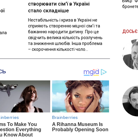
Бійці "
створювати сім'ї в Україні
бронете
ої
стало складніше
Нестабільність і криза в Україні не
сприяють створенню міцної сім'ї та
ДОСЬЄ
бажанню народити дитину. Про це
вала
свідчить велика кількість розлучень
та зниження шлюбів. Інша проблема
– скорочення кількості чоло...