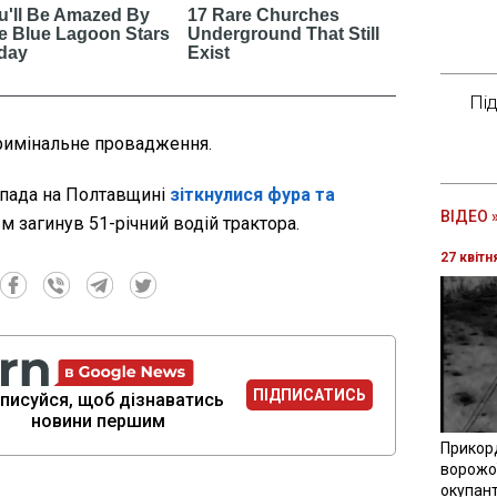
Пі
кримінальне провадження.
опада на Полтавщині
зіткнулися фура та
ВІДЕО 
вм загинув 51-річний водій трактора.
27 квітн
ПІДПИСАТИСЬ
писуйся, щоб дізнаватись
новини першим
Прикор
ворожої
окупант