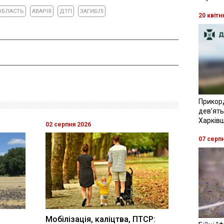
ОБЛАСТЬ
АВАРІЯ
ДТП
ЗАГИБЛІ
20 квітн
Прикор
девʼять
Харків
02 серпня 2026
07 серп
Мобілізація, каліцтва, ПТСР: