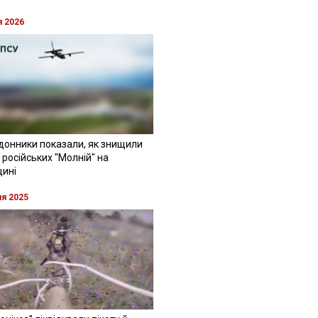
я 2026
донники показали, як знищили
 російських "Молній" на
щині
ня 2025