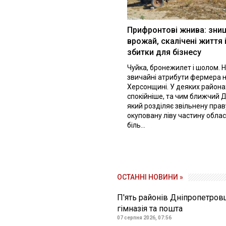
Прифронтові жнива: зни
врожай, скалічені життя 
збитки для бізнесу
Чуйка, бронежилет і шолом. Н
звичайні атрибути фермера 
Херсонщині. У деяких района
спокійніше, та чим ближчий Д
який розділяє звільнену праву
окуповану ліву частину облас
біль...
ОСТАННІ НОВИНИ »
П'ять районів Дніпропетров
гімназія та пошта
07 серпня 2026, 07:56