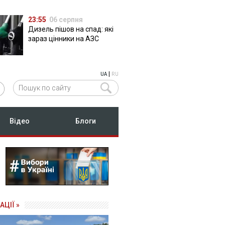
23:55
06 серпня
Дизель пішов на спад: які
зараз цінники на АЗС
|
UA
RU
Відео
Блоги
АЦІЇ »