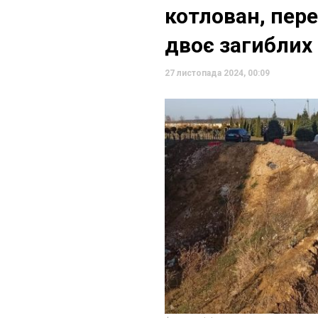
котлован, пере
двоє загиблих
27 листопада 2024, 00:09