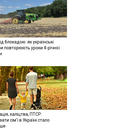
ід блокадою: як українські
и повторюють уроки 4-річної
и
ація, каліцтва, ПТСР:
ати сім'ї в Україні стало
іше