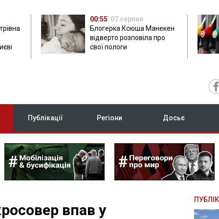
00:55
07 серпня
трівна
Блогерка Ксюша Манекен
відверто розповіла про
иєві
свої пологи
Публікації
Регіони
Досьє
ПУБЛІК
кросовер впав у