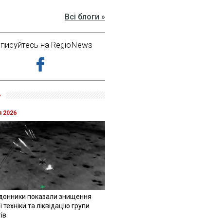
Всі блоги »
дписуйтесь на RegioNews
»
я 2026
донники показали знищення
 техніки та ліквідацію групи
ів