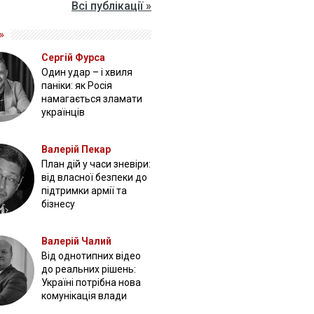
Всі публікації »
»
Сергій Фурса
Один удар – і хвиля
паніки: як Росія
намагається зламати
українців
Валерій Пекар
План дій у часи зневіри:
від власної безпеки до
підтримки армії та
бізнесу
Валерій Чалий
Від однотипних відео
до реальних рішень:
Україні потрібна нова
комунікація влади