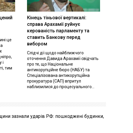
щений
Кінець тіньової вертикалі:
і
справа Арахамії руйнує
керованість парламенту та
ставить Банкову перед
ині це
вибором
на
х
Слідчі дії щодо найближчого
ніпро,
оточення Давида Арахамії свідчать
 і
про те, що Національне
ті, тим
антикорупційне бюро (НАБУ) та
Спеціалізована антикорупційна
прокуратура (САП) впритул
наблизилися до процесуального...
щини зазнали ударів РФ: пошкоджені будинки,