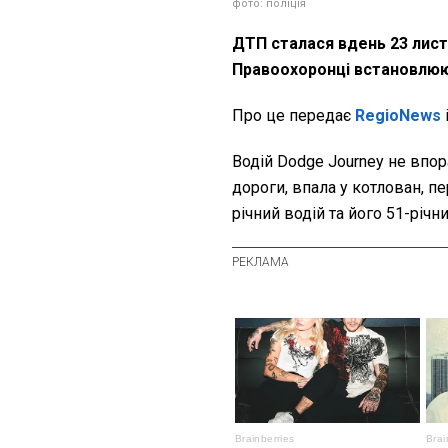
фото: поліція
ДТП сталася вдень 23 лист
Правоохоронці встановлюю
Про це передає
RegioNews
Водій Dodge Journey не впор
дороги, впала у котлован, п
річний водій та його 51-річн