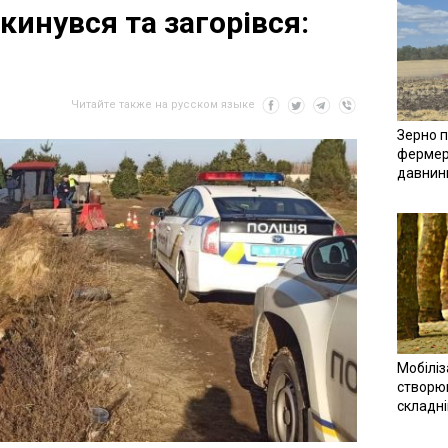
кинувся та загорівся:
Читайте также на русском языке
Зерно п
фермер
давнин
Мобіліз
створюв
складн