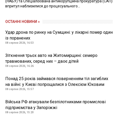
(НАБУ) та Спеціалізована антикорупційна прокуратура (САП)
впритул наблизилися до процесуального...
ОСТАННІ НОВИНИ »
Удар дрона по ринку на Сумщині: у лікарні помер один
із поранених
08 серпня 2026, 16:53
Зіткнення трьох авто на Житомирщині: семеро
травмованих, серед них – двоє дітей
08 серпня 2026, 16:26
Понад 25 років займався поверненням тіл загиблих
на війні: у Києві попрощалися з Олексієм Юковим
08 серпня 2026, 15:57
Війська РФ атакували безпілотниками промислові
підприємства у Запоріжжі
08 серпня 2026, 15:20