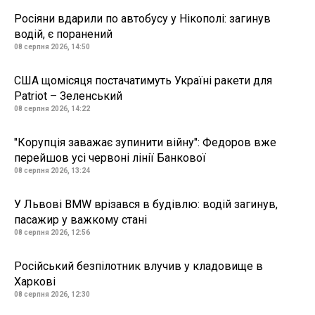
Росіяни вдарили по автобусу у Нікополі: загинув
водій, є поранений
08 серпня 2026, 14:50
США щомісяця постачатимуть Україні ракети для
Patriot – Зеленський
08 серпня 2026, 14:22
"Корупція заважає зупинити війну": Федоров вже
перейшов усі червоні лінії Банкової
08 серпня 2026, 13:24
У Львові BMW врізався в будівлю: водій загинув,
пасажир у важкому стані
08 серпня 2026, 12:56
Російський безпілотник влучив у кладовище в
Харкові
08 серпня 2026, 12:30