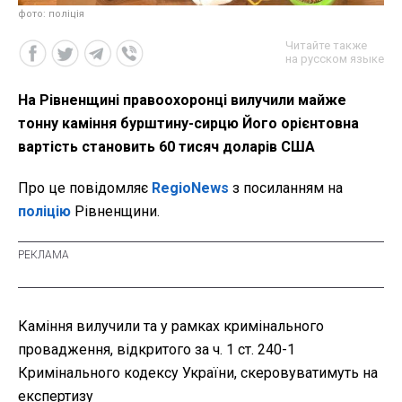
фото: поліція
Читайте также
на русском языке
На Рівненщині правоохоронці вилучили майже
тонну каміння бурштину-сирцю Його орієнтовна
вартість становить 60 тисяч доларів США
Про це повідомляє
RegioNews
з посиланням на
поліцію
Рівненщини.
Каміння вилучили та у рамках кримінального
провадження, відкритого за ч. 1 ст. 240-1
Кримінального кодексу України, скеровуватимуть на
експертизу