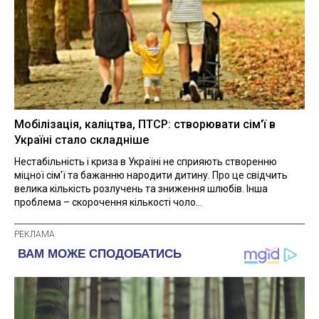
Мобілізація, каліцтва, ПТСР: створювати сім'ї в
Україні стало складніше
Нестабільність і криза в Україні не сприяють створенню
міцної сім'ї та бажанню народити дитину. Про це свідчить
велика кількість розлучень та зниження шлюбів. Інша
проблема – скорочення кількості чоло...