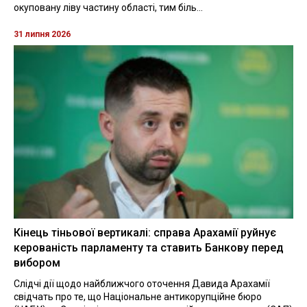
окуповану ліву частину області, тим біль...
31 липня 2026
Кінець тіньової вертикалі: справа Арахамії руйнує
керованість парламенту та ставить Банкову перед
вибором
Слідчі дії щодо найближчого оточення Давида Арахамії
свідчать про те, що Національне антикорупційне бюро