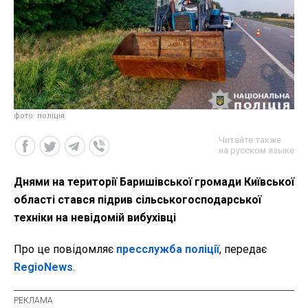
фото: поліція
Читайте также
на русском языке
Днями на території Баришівської громади Київської
області стався підрив сільськогосподарської
техніки на невідомій вибухівці
Про це повідомляє
пресслужба поліції
, передає
RegioNews
.