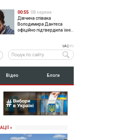
00:55
08 серпня
Дівчина співака
Володимира Дантеса
офіційно підтвердила їхні
стосунки
|
UA
RU
Відео
Блоги
АЦІЇ »