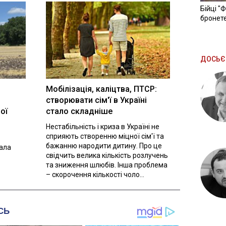
Бійці "
бронете
ДОСЬЄ
Мобілізація, каліцтва, ПТСР:
створювати сім'ї в Україні
ої
стало складніше
Нестабільність і криза в Україні не
сприяють створенню міцної сім'ї та
бажанню народити дитину. Про це
вала
свідчить велика кількість розлучень
та зниження шлюбів. Інша проблема
– скорочення кількості чоло...