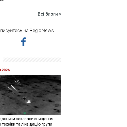
Всі блоги »
дписуйтесь на RegioNews
»
я 2026
донники показали знищення
 техніки та ліквідацію групи