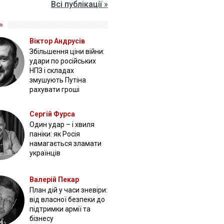
Всі публікації »
»
Віктор Андрусів
Збільшення ціни війни:
удари по російських
НПЗ і складах
змушують Путіна
рахувати гроші
Сергій Фурса
Один удар – і хвиля
паніки: як Росія
намагається зламати
українців
Валерій Пекар
План дій у часи зневіри:
від власної безпеки до
підтримки армії та
бізнесу