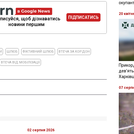
окупант
20 квітн
ПІДПИСАТИСЬ
писуйся, щоб дізнаватись
новини першим
И
ШЛЮБ
ФІКТИВНИЙ ШЛЮБ
ВТЕЧА ЗА КОРДОН
ВТЕЧА ВІД МОБІЛІЗАЦІЇ
Прикор
девʼять
Харків
07 серп
02 серпня 2026