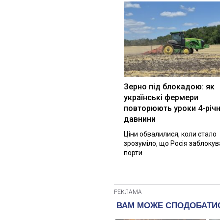
Зерно під блокадою: як
українські фермери
повторюють уроки 4-річн
давнини
Ціни обвалилися, коли стало
зрозуміло, що Росія заблоку
порти