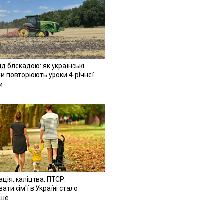
ід блокадою: як українські
и повторюють уроки 4-річної
и
ація, каліцтва, ПТСР:
ати сім'ї в Україні стало
іше