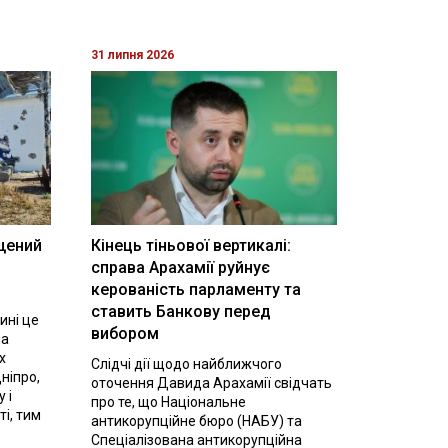
31 липня 2026
щений
Кінець тіньової вертикалі:
і
справа Арахамії руйнує
керованість парламенту та
ставить Банкову перед
ині це
вибором
на
х
Слідчі дії щодо найближчого
ніпро,
оточення Давида Арахамії свідчать
 і
про те, що Національне
ті, тим
антикорупційне бюро (НАБУ) та
Спеціалізована антикорупційна