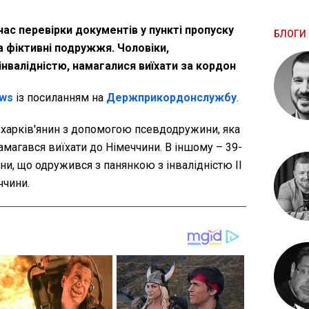
ас перевірки документів у пункті пропуску
БЛОГИ 
 фіктивні подружжя. Чоловіки,
інвалідністю, намагалися виїхати за кордон
ws
із посиланням на
Держприкордонслужбу
.
 харків'янин з допомогою псевдодружини, яка
 намагався виїхати до Німеччини. В іншому – 39-
и, що одружився з панянкою з інвалідністю II
ччини.