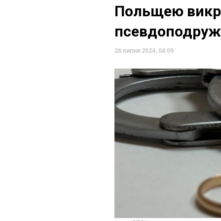
Польщею викр
псевдоподру
26 липня 2024, 04:09