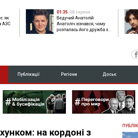
01:35
08 серпня
є: як
Ведучий Анатолій
а АЗС
Анатоліч зізнався, чому
розпалась його дружба з
Остапчуком
Публікації
Регіони
Досьє
ПУБЛІК
хунком: на кордоні з