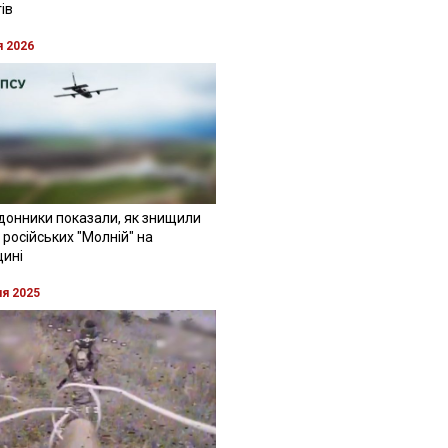
ів
я 2026
донники показали, як знищили
 російських "Молній" на
щині
ня 2025