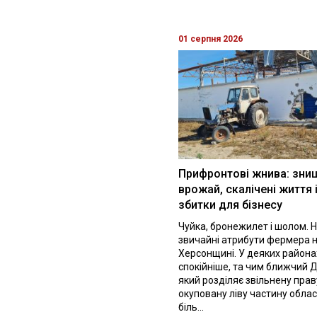
01 серпня 2026
Прифронтові жнива: зни
врожай, скалічені життя 
збитки для бізнесу
Чуйка, бронежилет і шолом. Н
звичайні атрибути фермера 
Херсонщині. У деяких района
спокійніше, та чим ближчий Д
який розділяє звільнену праву
окуповану ліву частину облас
біль...