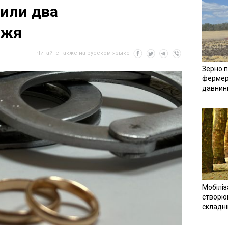
или два
жжя
Читайте также на русском языке
Зерно п
фермер
давнин
Мобіліз
створюв
складн