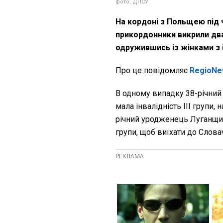
фото, ДПСУ
На кордоні з Польщею під ч
прикордонники викрили два
одружившись із жінками з 
Про це повідомляє
RegioNe
В одному випадку 38-річний
мала інвалідність III групи,
річний уродженець Луганщин
групи, щоб виїхати до Слова