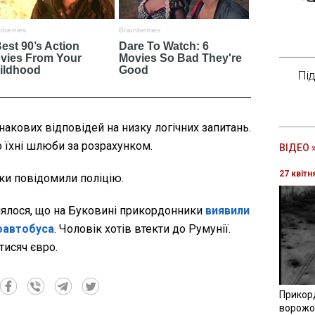
Пі
днакових відповідей на низку логічних запитань.
 їхні шлюби за розрахунком.
ВІДЕО 
27 квітн
ки повідомили поліцію.
лялося, що на Буковині прикордонники
виявили
оавтобуса
. Чоловік хотів втекти до Румунії.
тисяч євро.
Прикор
ворожої