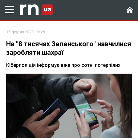
15 грудня 2020, 09:29
На "8 тисячах Зеленського" навчилися
заробляти шахраї
Кіберполіція інформує вже про сотні потерпілих