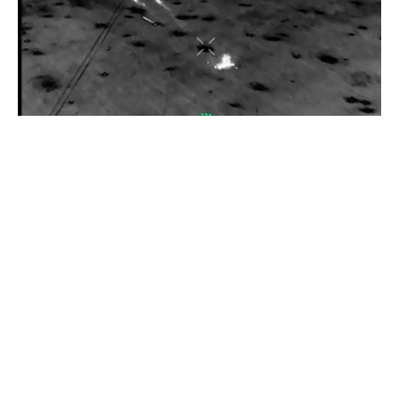
Прикордонники показали знищення ворожої техніки та
ліквідацію групи окупантів
20 квітня 2026