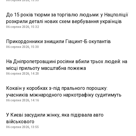
06 серпня 2026, 15:55
До 15 років тюрми за торгівлю людьми: у Нацполіції
розкрили деталі нових схем вербування українців
06 серпня 2026, 15:32
Прикордонники знищили Гіацинт-Б окупантів
06 серпня 2026, 15:30
На Дніпропетровщині росіяни вбили трьох людей: на
місці прильоту масштабна пожежа
06 серпня 2026, 14:20
Кокаїн у коробках з-під прального порошку:
учасників міжнародного наркотрафіку судитимуть
06 серпня 2026, 14:16
У Києві засудили жінку, яка підірвала авто
військового
06 серпня 2026, 13:55