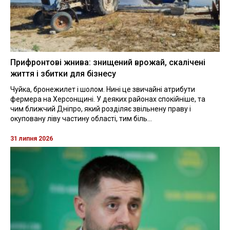
Прифронтові жнива: знищений врожай, скалічені
життя і збитки для бізнесу
Чуйка, бронежилет і шолом. Нині це звичайні атрибути
фермера на Херсонщині. У деяких районах спокійніше, та
чим ближчий Дніпро, який розділяє звільнену праву і
окуповану ліву частину області, тим біль...
31 липня 2026