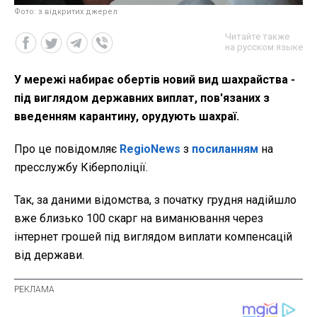
Фото: з відкритих джерел
Читайте также
на русском языке
У мережі набирає обертів новий вид шахрайства -
під виглядом державних виплат, пов'язаних з
введенням карантину, орудують шахраї.
Про це повідомляє
RegioNews
з
посиланням
на
пресслужбу Кіберполіції.
Так, за даними відомства, з початку грудня надійшло
вже близько 100 скарг на виманювання через
інтернет грошей під виглядом виплати компенсацій
від держави.