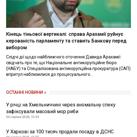
Кінець тіньової вертикалі: справа Арахамії руйнує
керованість парламенту та ставить Банкову перед
вибором
Слідчі дії щодо найближчого оточення Давида Арахамії
свідчать про те, що Національне антикорупційне бюро
(НАБУ) та Спеціалізована антикорупційна прокуратура (САП)
впритул наблизилися до процесуального...
ОСТАННІ НОВИНИ »
У річці на Хмельниччині через аномальну спеку
зафіксували масовий мор риби
06 серпня 2026, 15:59
У Харкові за 100 тисяч продали посаду в ДСНС