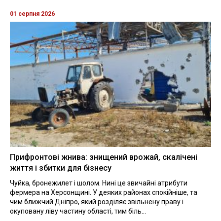
01 серпня 2026
Прифронтові жнива: знищений врожай, скалічені
життя і збитки для бізнесу
Чуйка, бронежилет і шолом. Нині це звичайні атрибути
фермера на Херсонщині. У деяких районах спокійніше, та
чим ближчий Дніпро, який розділяє звільнену праву і
окуповану ліву частину області, тим біль...