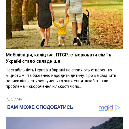
Мобілізація, каліцтва, ПТСР: створювати сім'ї в
Україні стало складніше
Нестабільність і криза в Україні не сприяють створенню
міцної сім'ї та бажанню народити дитину. Про це свідчить
велика кількість розлучень та зниження шлюбів. Інша
проблема – скорочення кількості чоло...