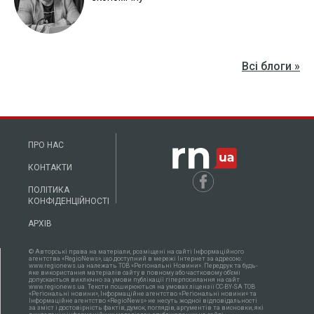
Всі блоги »
ПРО НАС
КОНТАКТИ
ПОЛІТИКА
КОНФІДЕНЦІЙНОСТІ
АРХІВ
© Авторські права на матеріали, розміщені на сайті Інформаційного
агентства «RegioNews», що доступний в мережі Інтернет за адресою:
www.regionews.ua належать ТОВ «Регіональні Новини». Передрук та будь-
яке використання матеріалів сайту в повному або частковому об'ємі
допускається виключно за умови публікації гіперпосилання на сайт
www.regionews.ua. Тексти поширюються нa умовах ліцензії CC-BY-SA ТОВ
«Регіональні новини», Інформаційне агентство «Регіональні новини» та
Інформаційне агентство «RegioNews» не несуть жодної відповідальності
за зміст і достовірність фактів, думок, поглядів, аргументів та висновки, які