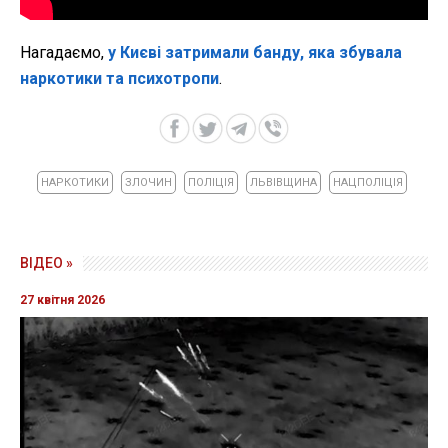
Нагадаємо,
у Києві затримали банду, яка збувала
наркотики та психотропи
.
НАРКОТИКИ
ЗЛОЧИН
ПОЛІЦІЯ
ЛЬВІВЩИНА
НАЦПОЛІЦІЯ
ВІДЕО »
27 квітня 2026