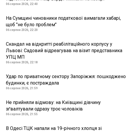
06 серпня 2026, 22:40
На Сумщині чиновники податкової вимагали хабарі,
щоб "не було проблем"
06 серпня 2026, 22:20
Скандал на відкритті реабілітаційного корпусу у
Львові: Садовий відреагував на візит представника
УПЦ МП
06 серпня 2026, 22:18
Удар по приватному сектору Запоріжжя: пошкоджено
будинки, є постраждала
06 серпня 2026, 21:59
Не прийняли відмову: на Київщині дівчину
зґвалтували одразу троє чоловіків
06 серпня 2026, 21:55
В Одесі ТЦК напали на 19-річного хлопця зі