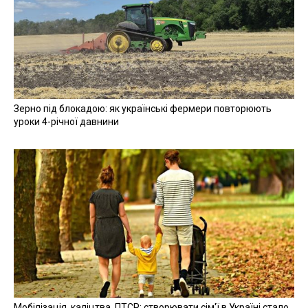
Зерно під блокадою: як українські фермери повторюють
уроки 4-річної давнини
Мобілізація, каліцтва, ПТСР: створювати сім'ї в Україні стало