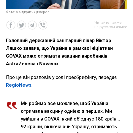
Фото: з відкритих джерел
Читайте также
на русском языке
Головний державний санітарний лікар Віктор
Ляшко заявив, що Україна в рамках ініціативи
COVAX може отримати вакцини виробників
AstraZeneca і Novavax.
Про це він розповів у ході пресбрифінгу, передає
RegioNews
.
Ми робимо все можливе, щоб Україна
отримала вакцину однією з перших. Ми
увійшли в COVAX, який об'єднує 180 країн...
92 країни, включаючи Україну, отримають