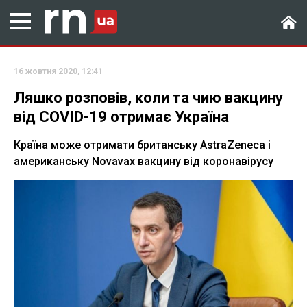
16 жовтня 2020, 12:41
Ляшко розповів, коли та чию вакцину
від COVID-19 отримає Україна
Країна може отримати британську AstraZeneca і
американську Novavax вакцину від коронавірусу