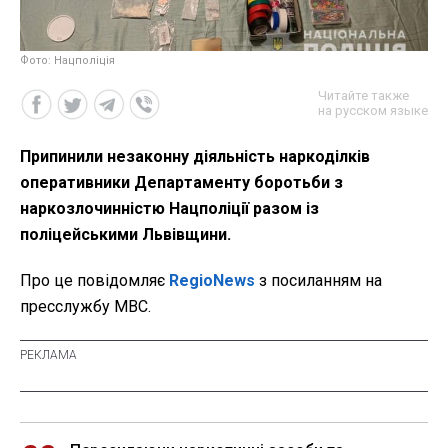
Фото: Нацполіція
Читайте также
на русском языке
Припинили незаконну діяльність наркоділків
оперативники Департаменту боротьби з
наркозлочинністю Нацполіції разом із
поліцейськими Львівщини.
Про це повідомляє
RegioNews
з посиланням на
пресслужбу МВС.