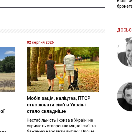
Бійці "
бронете
ДОСЬЄ
02 серпня 2026
Мобілізація, каліцтва, ПТСР:
створювати сім'ї в Україні
ої
стало складніше
Нестабільність і криза в Україні не
сприяють створенню міцної сім'ї та
бажанню народити дитину. Про це