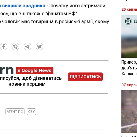
і викрили зрадника
. Спочатку його затримали
20 квітн
ось, що він також є "фанатом РФ".
 чоловік має товариша в російські армії, якому
Прикор
девʼять
Харків
ПІДПИСАТИСЬ
писуйся, щоб дізнаватись
новини першим
07 серп
АГЕНТ РФ
СБУ