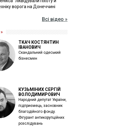
Фенікса" ліквідували піхоту й
хніку ворога на Донеччині
Всі відео »
 »
ТКАЧ КОСТЯНТИН
ІВАНОВИЧ
Скандальний одеський
бізнесмен
КУЗЬМІНИХ СЕРГІЙ
ВОЛОДИМИРОВИЧ
Народний депутат України,
підприємець, засновник
благодійного фонду.
Фігурант антикорупційних
розслідувань