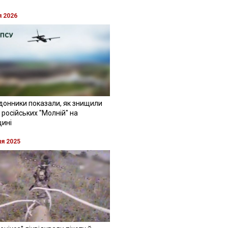
я 2026
донники показали, як знищили
 російських "Молній" на
щині
ня 2025