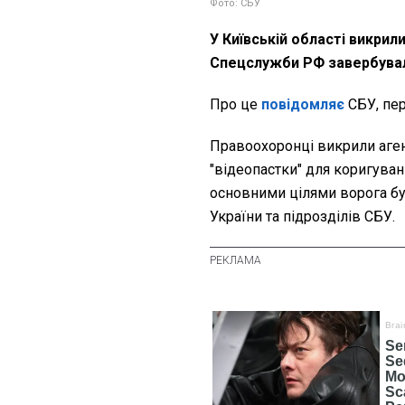
Фото: СБУ
У Київській області викрили
Спецслужби РФ завербували
Про це
повідомляє
СБУ, пе
Правоохоронці викрили аген
"відеопастки" для коригуван
основними цілями ворога бу
України та підрозділів СБУ.