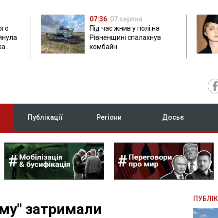
07:36
07 серпня
ого
Під час жнив у полі на
гинула
Рівненщині спалахнув
ка
комбайн
нок
Публікації
Регіони
Досьє
ПУБЛІК
ому" затримали