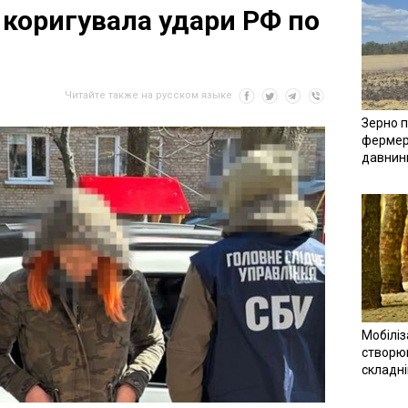
 коригувала удари РФ по
Читайте также на русском языке
Зерно п
фермер
давнин
Мобіліз
створюв
складн