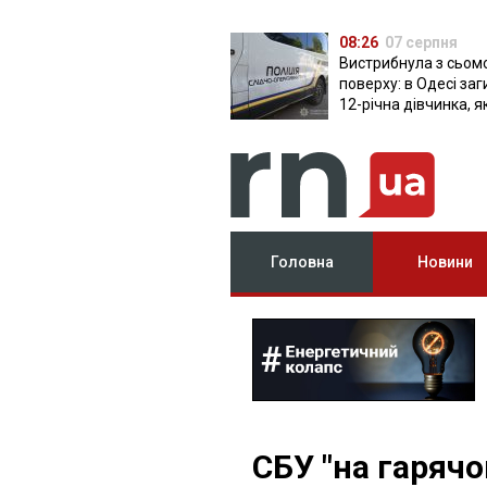
08:26
07 серпня
Вистрибнула з сьом
поверху: в Одесі за
12-річна дівчинка, я
приїхала на відпочи
Головна
Новини
СБУ "на гаряч