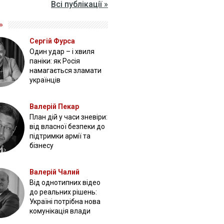
Всі публікації »
»
Сергій Фурса
Один удар – і хвиля
паніки: як Росія
намагається зламати
українців
Валерій Пекар
План дій у часи зневіри:
від власної безпеки до
підтримки армії та
бізнесу
Валерій Чалий
Від однотипних відео
до реальних рішень:
Україні потрібна нова
комунікація влади