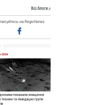
Всі блоги »
дписуйтесь на RegioNews
»
я 2026
донники показали знищення
 техніки та ліквідацію групи
ів