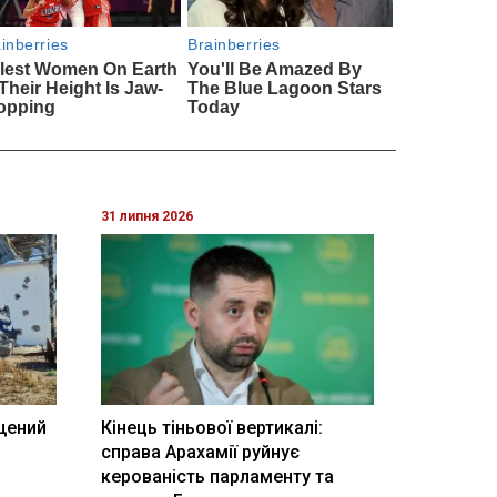
31 липня 2026
щений
Кінець тіньової вертикалі:
і
справа Арахамії руйнує
керованість парламенту та