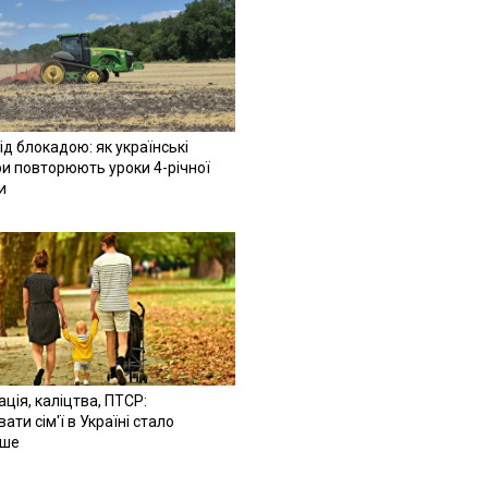
ід блокадою: як українські
и повторюють уроки 4-річної
и
ація, каліцтва, ПТСР:
ати сім'ї в Україні стало
іше