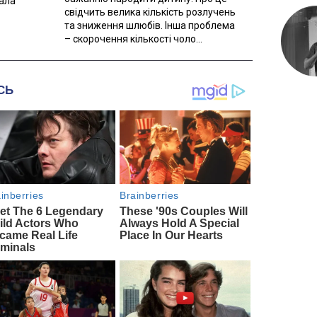
вала
свідчить велика кількість розлучень
та зниження шлюбів. Інша проблема
– скорочення кількості чоло...