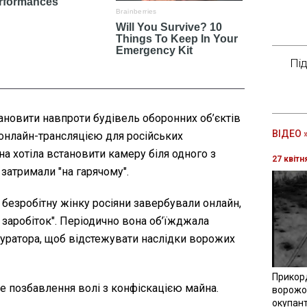
Пі
новити навпроти будівель оборонних об’єктів
ВІДЕО 
онлайн-трансляцією для російських
на хотіла встановити камеру біля одного з
27 квітн
ї затримали "на гарячому".
у безробітну жінку росіяни завербували онлайн,
заробіток". Періодично вона об’їжджала
 куратора, щоб відстежувати наслідки ворожих
Прикор
е позбавлення волі з конфіскацією майна.
ворожої
окупант