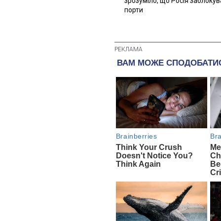
зрозуміло, що Росія заблоку
порти