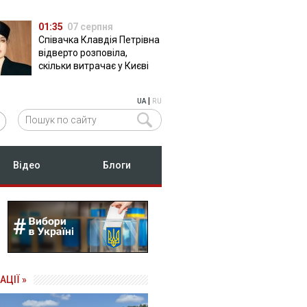
01:35
07 серпня
Співачка Клавдія Петрівна
відверто розповіла,
скільки витрачає у Києві
|
UA
RU
Відео
Блоги
АЦІЇ »