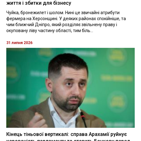
життя і збитки для бізнесу
Чуйка, бронежилет і шолом. Нині це звичайні атрибути
фермера на Херсонщині. У деяких районах спокійніше, та
чим ближчий Дніпро, який розділяє звільнену праву і
окуповану ліву частину області, тим біль...
31 липня 2026
Кінець тіньової вертикалі: справа Арахамії руйнує