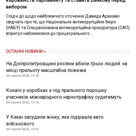
керованість парламенту та ставить Банкову перед
вибором
Слідчі дії щодо найближчого оточення Давида Арахамії
свідчать про те, що Національне антикорупційне бюро
(НАБУ) та Спеціалізована антикорупційна прокуратура (САП)
впритул наблизилися до процесуального...
ОСТАННІ НОВИНИ »
На Дніпропетровщині росіяни вбили трьох людей: на
місці прильоту масштабна пожежа
06 серпня 2026, 14:20
Кокаїн у коробках з-під прального порошку:
учасників міжнародного наркотрафіку судитимуть
06 серпня 2026, 14:16
У Києві засудили жінку, яка підірвала авто
військового
06 серпня 2026, 13:55