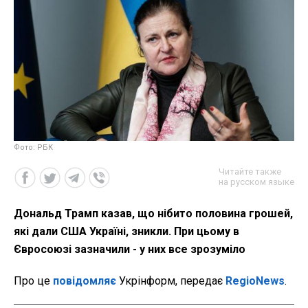
Фото: РБК
Читайте также
на русском языке
Дональд Трамп казав, що нібито половина грошей,
які дали США Україні, зникли. При цьому в
Євросоюзі зазначили - у них все зрозуміло
Про це
повідомляє
Укрінформ, передає
RegioNews
.