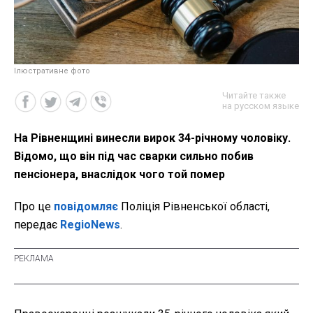
Ілюстративне фото
Читайте также
на русском языке
На Рівненщині винесли вирок 34-річному чоловіку.
Відомо, що він під час сварки сильно побив
пенсіонера, внаслідок чого той помер
Про це
повідомляє
Поліція Рівненської області,
передає
RegioNews
.