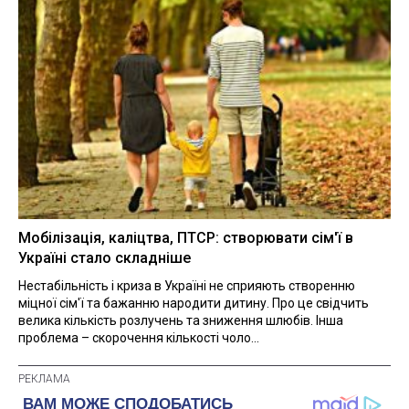
Мобілізація, каліцтва, ПТСР: створювати сім'ї в
Україні стало складніше
Нестабільність і криза в Україні не сприяють створенню
міцної сім'ї та бажанню народити дитину. Про це свідчить
велика кількість розлучень та зниження шлюбів. Інша
проблема – скорочення кількості чоло...