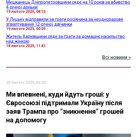
Мешканець Дніпропетровщини сяде на 10 років за вбивство
4-річної доньки
19 лютого 2025, 08:15
У Луцьку відправили за ґрати росіянина за неодноразове
зґвалтування 12-річної дівчинки
19 лютого 2025, 00:09
Житель Харківщини сяде за ґрати за домашнє насильство
над жінкою
18 лютого 2025, 11:41
Всі новини »
20 лютого 2025, 02:30
Ми впевнені, куди йдуть гроші: у
Євросоюзі підтримали Україну після
заяв Трампа про "зникнення" грошей
на допомогу