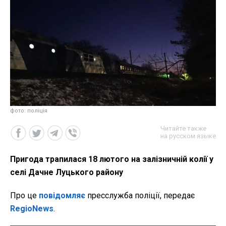
фото: поліція
Читайте также
на русском языке
Пригода трапилася 18 лютого на залізничній колії у
селі Дачне Луцького району
Про це
повідомляє
пресслужба поліції, передає
RegioNews
.