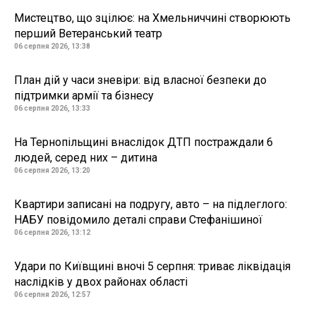
Мистецтво, що зцілює: на Хмельниччині створюють
перший Ветеранський театр
06 серпня 2026, 13:38
План дій у часи зневіри: від власної безпеки до
підтримки армії та бізнесу
06 серпня 2026, 13:33
На Тернопільщині внаслідок ДТП постраждали 6
людей, серед них – дитина
06 серпня 2026, 13:20
Квартири записані на подругу, авто – на підлеглого:
НАБУ повідомило деталі справи Стефанішиної
06 серпня 2026, 13:12
Удари по Київщині вночі 5 серпня: триває ліквідація
наслідків у двох районах області
06 серпня 2026, 12:57