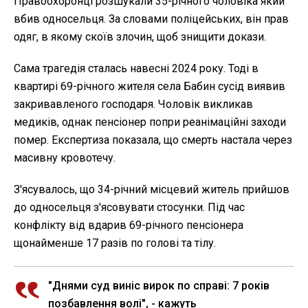
Правоохоронці розшукали 35-річного чоловіка який
вбив односельця. За словами поліцейських, він прав
одяг, в якому скоїв злочин, щоб знищити докази.
Сама трагедія сталась навесні 2024 року. Тоді в
квартирі 69-річного жителя села Бабин сусід виявив
закривавленого господаря. Чоловік викликав
медиків, однак пенсіонер попри реанімаційні заходи
помер. Експертиза показала, що смерть настала через
масивну кровотечу.
З'ясувалось, що 34-річний місцевий житель прийшов
до односельця з'ясовувати стосунки. Під час
конфлікту від вдарив 69-річного пенсіонера
щонайменше 17 разів по голові та тілу.
"Днями суд виніс вирок по справі: 7 років
позбавлення волі", - кажуть